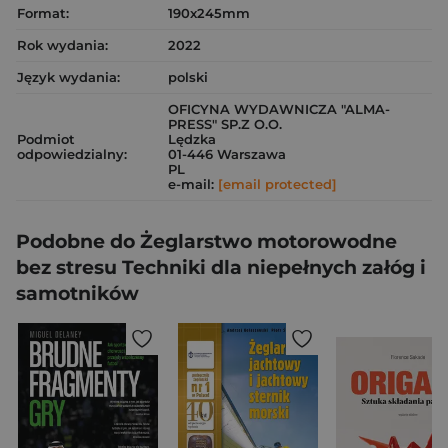
Format:
190x245mm
Rok wydania:
2022
Język wydania:
polski
OFICYNA WYDAWNICZA "ALMA-
PRESS" SP.Z O.O.
Podmiot
Lędzka
odpowiedzialny:
01-446 Warszawa
PL
e-mail:
[email protected]
Podobne do Żeglarstwo motorowodne
bez stresu Techniki dla niepełnych załóg i
samotników