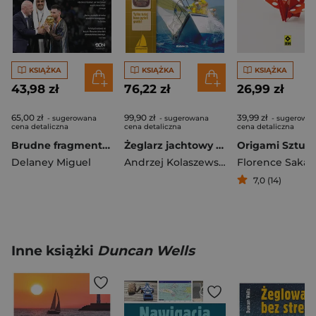
KSIĄŻKA
KSIĄŻKA
KSIĄŻKA
43,98 zł
76,22 zł
26,99 zł
65,00 zł
99,90 zł
39,99 zł
- sugerowana
- sugerowana
- sugerowa
cena detaliczna
cena detaliczna
cena detaliczna
Brudne fragmenty gry. Jak sportswashing, chciwość i korupcja przejęły współczesny futbol
Żeglarz jachtowy i jachtowy sternik morski
Delaney Miguel
Andrzej Kolaszewski
,
Świdwiński Piot
Florence Saka
7,0 (14)
Inne książki
Duncan Wells