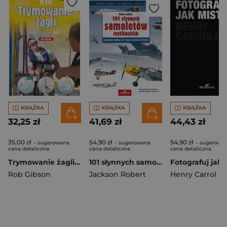
KSIĄŻKA
KSIĄŻKA
KSIĄŻKA
32,25 zł
41,69 zł
44,43 zł
35,00 zł
54,90 zł
54,90 zł
- sugerowana
- sugerowana
- sugerowa
cena detaliczna
cena detaliczna
cena detaliczna
Trymowanie żagli Podręcznik RYA
101 słynnych samolotów myśliwskich Legendarne myśliwce od I wojny światowej do dzisiaj
Rob Gibson
Jackson Robert
Henry Carrol