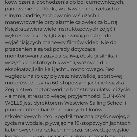
kotwiczenia, dochodzenia do boi cumowniczych,
panowanie nad łódką w pływach i na rzekach o
silnym prądzie, zachowanie w śluzach i
manewrowanie przy alarmie człowiek za burtą.
Książka zawiera wiele instruktażowych zdjęć i
wykresów, a kody QR zapewniają dostęp do
wyjaśniających manewry filmów video. Nie do
przecenienia są też porady dotyczące
monitorowania zużycia paliwa, obsługi silnika i
wszystkich istotnych kwestii, ważnych dla
eksploatacji silnika i jachtu motorowego. Bez
względu na to czy pływasz niewielkiej sportowej
motorówce, czy na 60-stopowym jachcie książka
Żeglarstwo motorowodne bez stresu ułatwi ci życie
– a mniej stresu to więcej przyjemności. DUNKAN
WELLS jest dyrektorem Westview Sailing School i
producentem bardzo cenionych filmów
szkoleniowych RYA. Spędził znaczną część swojego
życia na wodzie, pływając na 19-stopowych jachtach
kabinowych na rzekach i morzu, prowadząc wąskie
łodzie kanałowe i ucząc sterników różnych typów