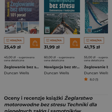
KSIĄŻKA
KSIĄŻKA
KSIĄŻKA
25,49 zł
31,99 zł
41,75 zł
45,00 zł
60,00 zł
55,00 zł
- sugerowana
- sugerowana
- sugerowa
cena detaliczna
cena detaliczna
cena detaliczna
Żeglowanie bez stresu. 101 porad
Nawigacja bez stresu. Elektroniczna i tradycyjna
Duncan Wells
Duncan Wells
Duncan Wells
8,0 (1)
Oceny i recenzje książki
Żeglarstwo
motorowodne bez stresu Techniki dla
niepełnych załóg i samotników