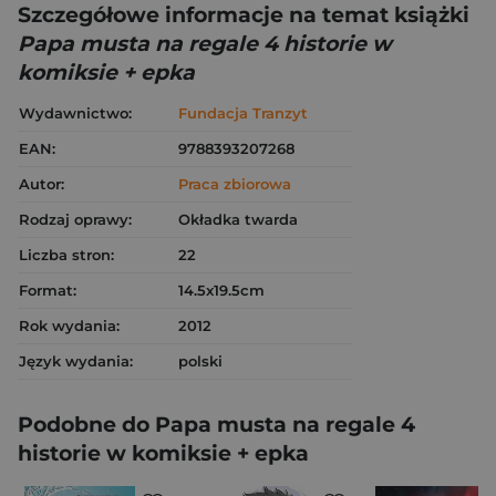
Szczegółowe informacje na temat książki
Papa musta na regale 4 historie w
komiksie + epka
Wydawnictwo:
Fundacja Tranzyt
EAN:
9788393207268
Autor:
Praca zbiorowa
Rodzaj oprawy:
Okładka twarda
Liczba stron:
22
Format:
14.5x19.5cm
Rok wydania:
2012
Język wydania:
polski
Podobne do Papa musta na regale 4
historie w komiksie + epka