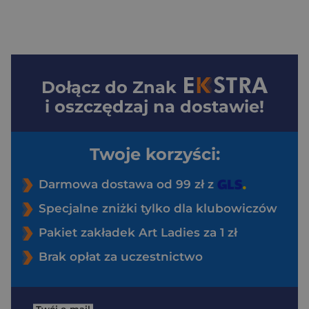
Dołącz do
Znak
i oszczędzaj na dostawie!
Twoje korzyści:
Darmowa dostawa od 99 zł z
Specjalne zniżki tylko dla klubowiczów
Pakiet zakładek Art Ladies za 1 zł
Brak opłat za uczestnictwo
Twój e-mail