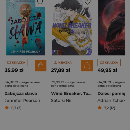
KSIĄŻKA
KSIĄŻKA
KSIĄŻKA
35,99 zł
27,89 zł
49,95 zł
54,90 zł
29,99 zł
84,90 zł
- sugerowana
- sugerowana
- sugerowa
cena detaliczna
cena detaliczna
cena detaliczna
Zabójcza sława
Wind Breaker. Tom 15
Dzieci pamięci
Jennifer Pearson
Satoru Nii
Adrian Tchaiko
6,7 (3)
7,2 (12)