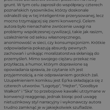
grunt. W tym celu zaprosił do współpracy czterech
poznańskich rysowników, którzy doskonale
odnaleźli się w tej inteligentnie przerysowanej, lecz
mocno trzymającej się ziemi konwencji. Celem
autora było nienachalne zwrócenie uwagi na
problemy współczesnej cywilizacji, takie jak rasizm,
uzależnienie od seksu własnoręcznego,
anonimowość w sieci, czy konsumpcjonizm. Krótkie
odpowiadania pokazują absurdy pewnych
zachowań i unikając moralizatorstwa skłaniają do
przemyśleń. Mimo swojego ciężaru przekaz nie
przytłacza, a humor, którym doprawione są
opowiadania sprawia, że czytanie ich jest
przyjemnością, a nie odprawianiem gorzkich żali.
Uzupełnieniem komiksu jest Ep'ka składająca się z
czterech utworów. "Logotyp", "Hejter", "Goodbye
Wałkoń" i "Ska" to przebojowe kawałki utrzymane w
konwencji reaggerap, jednak biorąc pod uwagę
nietuzinkowy styl narracyjny i wykonawczy autora
trudno zamknąć je w jakiejkolwiek szufladzie.