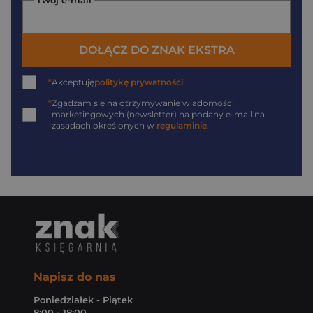
DOŁĄCZ DO ZNAK EKSTRA
*
Akceptuję
politykę prywatności
*
Zgadzam się na otrzymywanie wiadomości
marketingowych (newsletter) na podany
e-mail
na
zasadach określonych w
regulaminie
.
Napisz do nas
Poniedziałek - Piątek
8:00 - 18:00