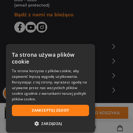
[email protected]
Bądź z nami na bieżąco
O Księgarni Znak
Ta strona używa plików
cookie
Zakupy u nas
Ta strona korzysta z plików cookie, aby
Nasza oferta
zapewnić lepszą wygodę użytkowania.
Korzystając z tej strony, wyrażasz zgodę na
używanie przez nas wszystkich plików
Nasi autorzy
cookie zgodnie z warunkami naszej polityki
plików cookie.
ZAAKCEPTUJ ZGODY
25,55 zł
DO KOSZYKA
ZARZĄDZAJ