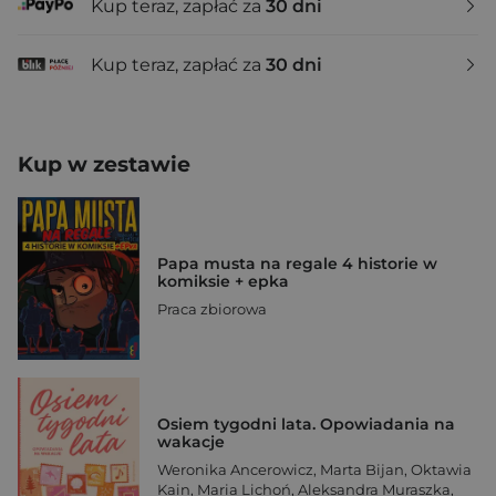
Kup teraz, zapłać za
30 dni
Kup teraz, zapłać za
30 dni
Kup w zestawie
Papa musta na regale 4 historie w
komiksie + epka
Praca zbiorowa
Osiem tygodni lata. Opowiadania na
wakacje
Weronika Ancerowicz
,
Marta Bijan
,
Oktawia
Kain
,
Maria Lichoń
,
Aleksandra Muraszka
,