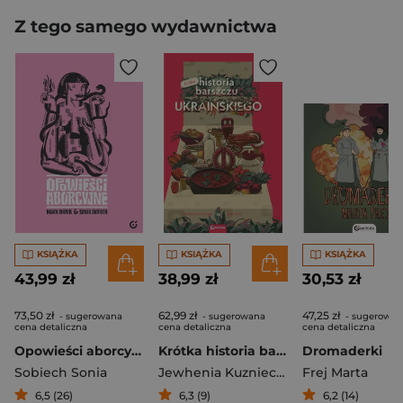
Z tego samego wydawnictwa
KSIĄŻKA
KSIĄŻKA
KSIĄŻKA
43,99 zł
38,99 zł
30,53 zł
73,50 zł
62,99 zł
47,25 zł
- sugerowana
- sugerowana
- sugerowan
cena detaliczna
cena detaliczna
cena detaliczna
Opowieści aborcyjne
Krótka historia barszczu ukraińskiego
Dromaderki
Sobiech Sonia
Jewhenia Kuzniecowa
Frej Marta
6,5 (26)
6,3 (9)
6,2 (14)