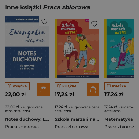
Inne książki
Praca zbiorowa
KSIĄŻKA
KSIĄŻKA
KSIĄŻKA
22,00 zł
17,24 zł
17,24 zł
22,00 zł
17,24 zł
17,24 zł
- sugerowana
- sugerowana cena
- sugerowan
cena detaliczna
detaliczna
detaliczna
Notes duchowy. Ewangelia wg. Marka
Szkoła marzeń na TAK SP 1 podr. cz.1
Praca zbiorowa
Praca zbiorowa
Praca zbiorowa