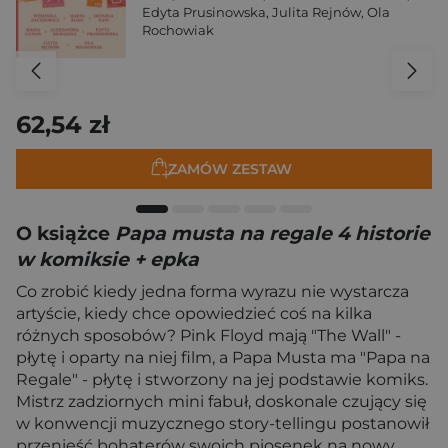
Edyta Prusinowska
,
Julita Rejnów
,
Ola
Rochowiak
62,54 zł
ZAMÓW ZESTAW
O książce
Papa musta na regale 4 historie
w komiksie + epka
Co zrobić kiedy jedna forma wyrazu nie wystarcza
artyście, kiedy chce opowiedzieć coś na kilka
różnych sposobów? Pink Floyd mają "The Wall" -
płytę i oparty na niej film, a Papa Musta ma "Papa na
Regale" - płytę i stworzony na jej podstawie komiks.
Mistrz zadziornych mini fabuł, doskonale czujący się
w konwencji muzycznego story-tellingu postanowił
przenieść bohaterów swoich piosenek na nowy