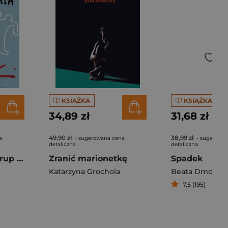
KSIĄŻKA
KSIĄŻKA
34,89 zł
31,68 zł
49,90 zł
38,99 zł
a
- sugerowana cena
- sugerowa
detaliczna
detaliczna
Niedaleko pada trup od denata
Zranić marionetkę
Spadek
Katarzyna Grochola
Beata Dmowsk
7,5 (195)