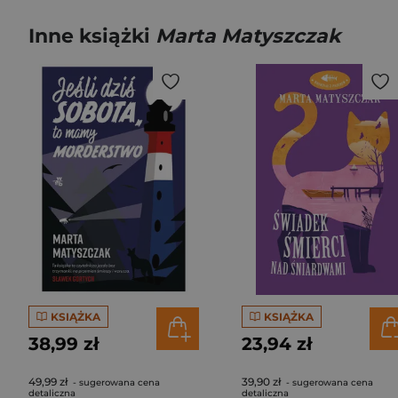
Inne książki
Marta Matyszczak
KSIĄŻKA
KSIĄŻKA
38,99 zł
23,94 zł
49,99 zł
39,90 zł
- sugerowana cena
- sugerowana cena
detaliczna
detaliczna