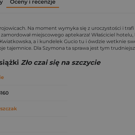
y
Oceny i recenzje
ojowicach. Na moment wymyka się z uroczystości i traf
zamordował miejscowego aptekarza! Właściciel hotelu, k
Kwiatkowska, a i kundelek Gucio tu i ówdzie wetknie swó
je tajemnice. Dla Szymona ta sprawa jest tym trudniejsz
siążki
Zło czai się na szczycie
ie
8160
yszczak