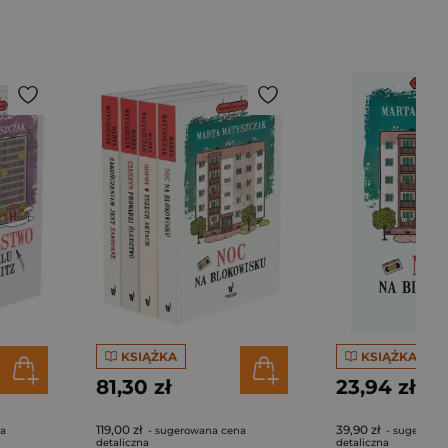
KSIĄŻKA
KSIĄŻKA
81,30 zł
23,94 zł
119,00 zł
39,90 zł
na
- sugerowana cena
- sugerowa
detaliczna
detaliczna