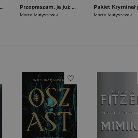
dek śmierci nad Śniardwami. Kryminał z pazurem Tom 4
Przepraszam, ja już nie żyję. Zbrodnie na Podsłuchu. Tom 2
Marta Matyszczak
Marta Matyszczak