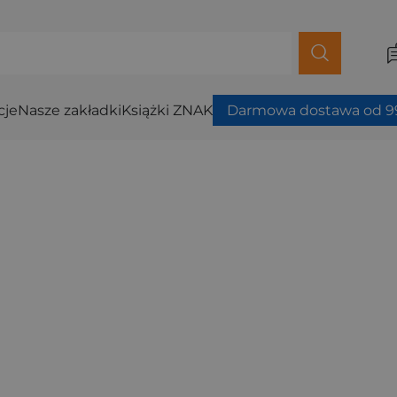
cje
Nasze zakładki
Książki ZNAK
Darmowa dostawa od 99