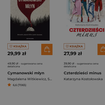
KSIĄŻKA
KSIĄŻKA
29,99 zł
27,99 zł
49,90 zł
39,90 zł
- sugerowana cena
- sugerowana cena
detaliczna
detaliczna
Cymanowski młyn
Czterdzieści minus
Magdalena Witkiewicz
,
Stefan Darda
Katarzyna Kostołowska
6,6 (7065)