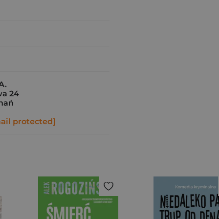
A.
wa 24
znań
ail protected]