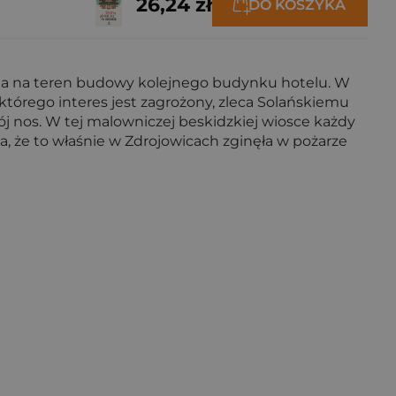
26,24 zł
DO KOSZYKA
i a na teren budowy kolejnego budynku hotelu. W
tórego interes jest zagrożony, zleca Solańskiemu
j nos. W tej malowniczej beskidzkiej wiosce każdy
a, że to właśnie w Zdrojowicach zginęła w pożarze