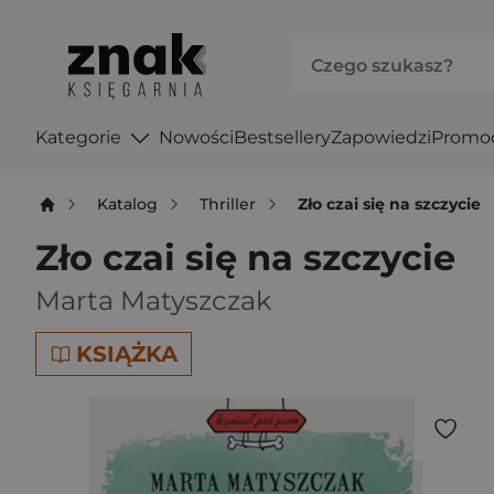
Kategorie
Nowości
Bestsellery
Zapowiedzi
Promo
Katalog
Thriller
Zło czai się na szczycie
Zło czai się na szczycie
Marta Matyszczak
KSIĄŻKA