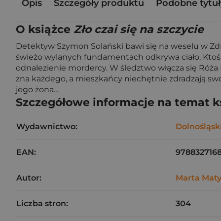
Opis
Szczegóły produktu
Podobne tytuł
O książce
Zło czai się na szczycie
Detektyw Szymon Solański bawi się na weselu w Zdr
świeżo wylanych fundamentach odkrywa ciało. Ktoś 
odnalezienie mordercy. W śledztwo włącza się Róża 
zna każdego, a mieszkańcy niechętnie zdradzają swo
jego żona...
Szczegółowe informacje na temat k
Wydawnictwo:
Dolnośląsk
EAN:
978832716
Autor:
Marta Mat
Liczba stron:
304