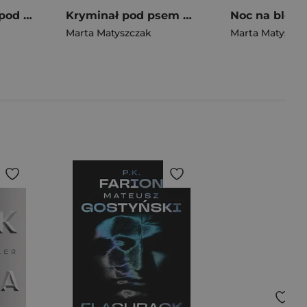
Pakiet Kryminał pod psem. Tomy 5-8
Kryminał pod psem 9-12 Pakiet
Noc na blok
Marta Matyszczak
Marta Matyszcz