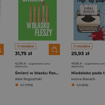
KSIĄŻKA
KSIĄŻKA
31,75 zł
25,93 zł
42,90 zł
49,95 zł
- sugerowana cena
- sugerowana cen
detaliczna
detaliczna
Śmierć w blasku fleszy
Alek Rogoziński
Iwona Banach
6,7 (1729)
5,9 (836)