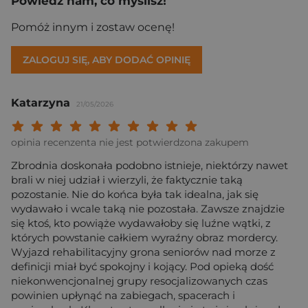
Powiedz nam, co myślisz!
Pomóż innym i zostaw ocenę!
ZALOGUJ SIĘ, ABY DODAĆ OPINIĘ
Katarzyna
21/05/2026
Twoja ocena: Beznadziejna 1/10"
Twoja ocena: Bardzo słaba 2/10"
Twoja ocena: Słaba 3/10"
Twoja ocena: Może być 4/10"
Twoja ocena: Przeciętna 5/10"
Twoja ocena: Dobra 6/10"
Twoja ocena: Bardzo dobra 7/10"
Twoja ocena: Rewelacyjna 8/10
Twoja ocena: Wybitna 9/10
Twoja ocena: Arcydzieło
opinia recenzenta nie jest potwierdzona zakupem
Zbrodnia doskonała podobno istnieje, niektórzy nawet
brali w niej udział i wierzyli, że faktycznie taką
pozostanie. Nie do końca była tak idealna, jak się
wydawało i wcale taką nie pozostała. Zawsze znajdzie
się ktoś, kto powiąże wydawałoby się luźne wątki, z
których powstanie całkiem wyraźny obraz mordercy.
Wyjazd rehabilitacyjny grona seniorów nad morze z
definicji miał być spokojny i kojący. Pod opieką dość
niekonwencjonalnej grupy resocjalizowanych czas
powinien upłynąć na zabiegach, spacerach i