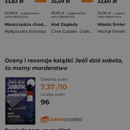
33,83 zł
35,59 zł
32,60 zł
52,99 zł
59,90 zł
54,90 zł
- sugerowana
- sugerowana
- sugerowa
cena detaliczna
cena detaliczna
cena detaliczna
Nieszczęścia chodzą czwórkami. W siedlisku. Tom 4
Kod Zagłady
Miasto Śmierci
Małgorzata Starosta
Clive Cussler
,
Graham Brown
Michał Śmielak
Oceny i recenzje książki
Jeśli dziś sobota,
to mamy morderstwo
Średnia ocen:
7.37
/10
Liczba ocen:
96