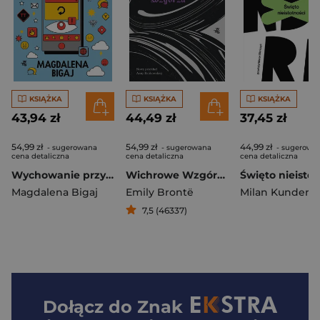
KSIĄŻKA
KSIĄŻKA
KSIĄŻKA
43,94 zł
44,49 zł
37,45 zł
54,99 zł
54,99 zł
44,99 zł
- sugerowana
- sugerowana
- sugerowa
cena detaliczna
cena detaliczna
cena detaliczna
Wychowanie przy ekranie. Jak przygotować dzieci do życia w sieci? wyd. 2026
Wichrowe Wzgórza
Magdalena Bigaj
Emily Brontë
Milan Kundera
7,5 (46337)
Dołącz do
Znak