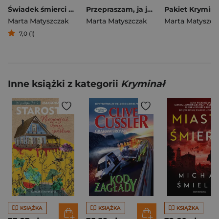
Świadek śmierci nad Śniardwami. Kryminał z pazurem Tom 4
Przepraszam, ja już nie żyję. Zbrodnie na Podsłuchu. Tom 2
Marta Matyszczak
Marta Matyszczak
Marta Matyszcz
7,0 (1)
Inne książki z kategorii
Kryminał
KSIĄŻKA
KSIĄŻKA
KSIĄŻKA