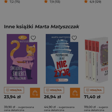
7,2 (75)
7,9 (113)
6,9 (129)
Inne książki
Marta Matyszczak
KSIĄŻKA
KSIĄŻKA
KSIĄŻKA
23,94 zł
26,94 zł
71,40 zł
39,90 zł
44,90 zł
119,00 zł
- sugerowana
- sugerowana
- sugerowa
cena detaliczna
cena detaliczna
cena detaliczna