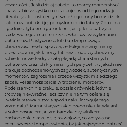
zawartości. „Jeśli dzisiaj sobota, to mamy morderstwo”
ma w sobie wszystko co oczekujemy od tego rodzaju
literatury, ale dostajemy również ogromny bonus dzięki
talentowi autorki i jej pomysłom co do fabuły. Zbrodnia,
zgodnie z tytułem i gatunkiem jest jak się patrzy, a
śledztwo to już majstersztyk, zwłaszcza w wykonaniu
bohaterów. Plastyczność lub bardziej mówiąc
obrazowość tekstu sprawia, że kolejne sceny mamy
przed oczami jak kinowy hit. Bez trudu wyobrażamy
sobie filmowe kadry z całą plejadą charakternych
bohaterów oraz ich kryminalnych perypetii, w jakich nie
brakuje dochodzeniowych zagwozdek, autentycznych
momentów zagrożenia i przede wszystkim śledczego
zapału vel samozaparcia w tropieniu mordercy.
Podejrzanych nie brakuje, poszlak również, jedynie
tropy są niewyraźne, lecz czy nie na tym opiera się
właśnie rasowa historia spod znaku intrygującego
kryminału? Marta Matyszczak niczego nie ułatwia ani
swoim postaciom, a tym bardziej czytelnikom,
dochodzenie okazuje się rozwojowe, co wpływa na
coraz szybsze tempo czytania, by jak najszybciej dotrzeć