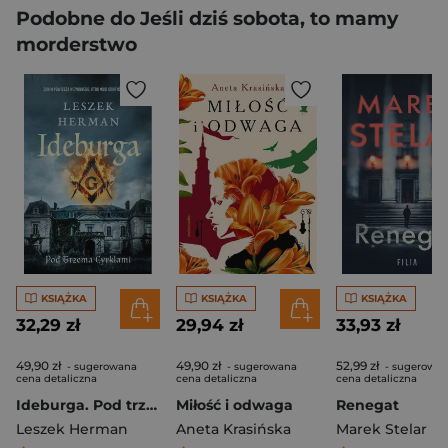
Podobne do Jeśli dziś sobota, to mamy
morderstwo
KSIĄŻKA
KSIĄŻKA
KSIĄŻKA
32,29 zł
29,94 zł
33,93 zł
49,90 zł
49,90 zł
52,99 zł
- sugerowana
- sugerowana
- sugerowa
cena detaliczna
cena detaliczna
cena detaliczna
Ideburga. Pod trzema cyrklami
Miłość i odwaga
Renegat
Leszek Herman
Aneta Krasińska
Marek Stelar