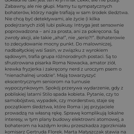
Zabawny, ale nie głupi. Mamy tu sympatycznych
bohaterów, którzy nagle trafiają w sam środek śledztwa.
Nie chcą być detektywami, ale życie (i kilka
podejrzanych ziół) lubi psikusy. Intryga jest sensownie
poprowadzona – ani za prosta, ani za pokręcona. Są
zwroty akcji, ale takie „aha!”, nie „serio?!”. Bohaterowie
to zdecydowanie mocny punkt. Do malowniczej,
nadbałtyckiej wsi Sasin, w związku z wyrokiem
sądowym, trafia grupa różnorodnych postaci. Są to
sfrustrowana pisarka Roma Nowacka, amator ziół,
krewka fryzjerka i zakręcony nerd z uroczym psem o
"nienachalnej urodzie". Mają towarzyszyć
ekscentrycznym seniorom na turnusie
wypoczynkowym. Spokój przerywa wydarzenie, gdy z
pobliskiej latarni Stilo spada kobieta. Pytanie, czy to
samobójstwo, wypadek, czy morderstwo, staje się
początkiem śledztwa, które Roma i jej przyjaciele
prowadzą na własną rękę. Sprawę komplikują lokalne
interesy, w tym plany budowy elektrowni atomowej, a
bohaterom na każdym kroku przeszkadza zgorzkniała
komisarz Gertruda Florek. Marta Matyszczak stawia na