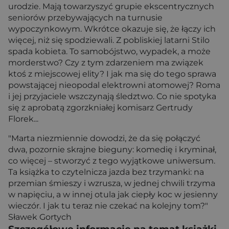
urodzie. Mają towarzyszyć grupie ekscentrycznych
seniorów przebywających na turnusie
wypoczynkowym. Wkrótce okazuje się, że łączy ich
więcej, niż się spodziewali. Z pobliskiej latarni Stilo
spada kobieta. To samobójstwo, wypadek, a może
morderstwo? Czy z tym zdarzeniem ma związek
ktoś z miejscowej elity? I jak ma się do tego sprawa
powstającej nieopodal elektrowni atomowej? Roma
i jej przyjaciele wszczynają śledztwo. Co nie spotyka
się z aprobatą zgorzkniałej komisarz Gertrudy
Florek...
"Marta niezmiennie dowodzi, że da się połączyć
dwa, pozornie skrajne bieguny: komedię i kryminał,
co więcej – stworzyć z tego wyjątkowe uniwersum.
Ta książka to czytelnicza jazda bez trzymanki: na
przemian śmieszy i wzrusza, w jednej chwili trzyma
w napięciu, a w innej otula jak ciepły koc w jesienny
wieczór. I jak tu teraz nie czekać na kolejny tom?"
Sławek Gortych