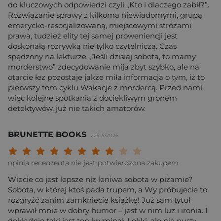
do kluczowych odpowiedzi czyli „Kto i dlaczego zabił?”.
Rozwiązanie sprawy z kilkoma niewiadomymi, grupą
emerycko-resocjalizowaną, miejscowymi stróżami
prawa, tudzież elity tej samej proweniencji jest
doskonałą rozrywką nie tylko czytelniczą. Czas
spędzony na lekturze „Jeśli dzisiaj sobota, to mamy
morderstwo” zdecydowanie mija zbyt szybko, ale na
otarcie łez pozostaje jakże miła informacja o tym, iż to
pierwszy tom cyklu Wakacje z mordercą. Przed nami
więc kolejne spotkania z dociekliwym gronem
detektywów, już nie takich amatorów.
BRUNETTE BOOKS
22/05/2026
Twoja ocena: Beznadziejna 1/10"
Twoja ocena: Bardzo słaba 2/10"
Twoja ocena: Słaba 3/10"
Twoja ocena: Może być 4/10"
Twoja ocena: Przeciętna 5/10"
Twoja ocena: Dobra 6/10"
Twoja ocena: Bardzo dobra 7/10"
Twoja ocena: Rewelacyjna 8/10
Twoja ocena: Wybitna 9/10
Twoja ocena: Arcydzieło
opinia recenzenta nie jest potwierdzona zakupem
Wiecie co jest lepsze niż leniwa sobota w piżamie?
Sobota, w której ktoś pada trupem, a Wy próbujecie to
rozgryźć zanim zamkniecie książkę! Już sam tytuł
wprawił mnie w dobry humor – jest w nim luz i ironia. I
dokładnie taki jest ten kryminał. Lekki, ale nie pusty.