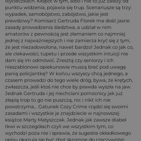
wycieczkach. Kłopot w tym, albo i nie to już zależy od
punktu widzenia, pojawia się trup. Scenariusze są trzy:
wypadek, samobójstwo, zabójstwo, jakie jest
prawdziwy? Komisarz Gertruda Florek ma dość jasne
zasady prowadzenia śledztwa, a udział w nim
amatorów z pewnością jest złamaniem co najmniej
jednej z najważniejszych i nie zamierza kryć się z tym,
że jest niezadowolona, nawet bardzo! Jednak co jak co,
ale ciekawości, tupetu i przede wszystkim intuicji nie
dam się im odmówić. Zresztą czy seniorzy i ich
nieszablonowi opiekunowie muszą brać pod uwagę
panią policjantkę? W końcu wszyscy chcą jednego, a
czasem prowadzi do tego wiele dróg, bywa, że krętych,
zwłaszcza, jeśli ktoś nie chce by prawda wyszła na jaw.
Jednak Gertruda i jej niechciani pomocnicy jak już
złapią trop to go nie puszczą, nic i nikt ich nie
powstrzyma… Gatunek Cozy Crime rządzi się swoimi
zasadami i wszystkie je znajdziecie w najnowszej
książce Marty Matyszczak. Jednak jak zawsze diabeł
tkwi w szczegółach czyli we wszystkim tym, co
wychodzi poza nie i sprawia, że sugestie okładkowego
opisu okazują się być zbyt skromne do rzeczywistej