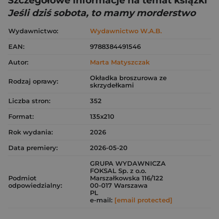
Szczegółowe informacje na temat książki
Jeśli dziś sobota, to mamy morderstwo
Wydawnictwo:
Wydawnictwo W.A.B.
EAN:
9788384491546
Autor:
Marta Matyszczak
Okładka broszurowa ze
Rodzaj oprawy:
skrzydełkami
Liczba stron:
352
Format:
135x210
Rok wydania:
2026
Data premiery:
2026-05-20
GRUPA WYDAWNICZA
FOKSAL Sp. z o.o.
Podmiot
Marszałkowska 116/122
odpowiedzialny:
00-017 Warszawa
PL
e-mail:
[email protected]