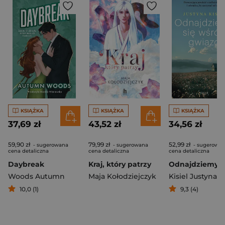
KSIĄŻKA
KSIĄŻKA
KSIĄŻKA
37,69 zł
43,52 zł
34,56 zł
59,90 zł
79,99 zł
52,99 zł
- sugerowana
- sugerowana
- sugerowa
cena detaliczna
cena detaliczna
cena detaliczna
Daybreak
Kraj, który patrzy
Woods Autumn
Maja Kołodziejczyk
Kisiel Justyna
10,0 (1)
9,3 (4)