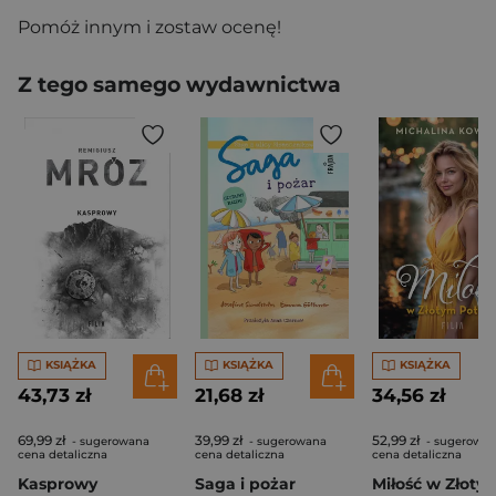
Pomóż innym i zostaw ocenę!
Z tego samego wydawnictwa
KSIĄŻKA
KSIĄŻKA
KSIĄŻKA
43,73 zł
21,68 zł
34,56 zł
69,99 zł
39,99 zł
52,99 zł
- sugerowana
- sugerowana
- sugerowa
cena detaliczna
cena detaliczna
cena detaliczna
Kasprowy
Saga i pożar