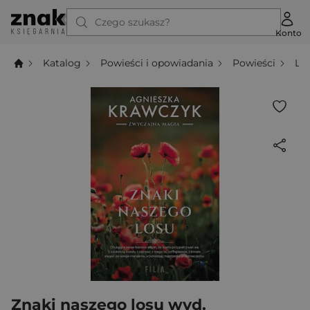
Czego szukasz?
Konto
Katalog
Powieści i opowiadania
Powieści
Li
Znaki naszego losu wyd.