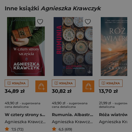
Inne książki
Agnieszka Krawczyk
KSIĄŻKA
KSIĄŻKA
KSIĄŻKA
34,89 zł
30,82 zł
13,70 zł
49,90 zł
49,90 zł
21,99 zł
- sugerowana
- sugerowana
- sugerowan
cena detaliczna
cena detaliczna
detaliczna
W cztery strony szczęścia
Rumunia. Albastru, ciorba i wino
Agnieszka Krawczyk
Agnieszka Krawczyk
7,5 (72)
6,5 (619)