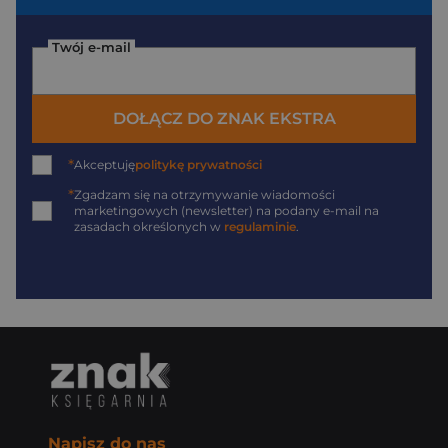
Twój e-mail
DOŁĄCZ DO ZNAK EKSTRA
*
Akceptuję
politykę prywatności
*
Zgadzam się na otrzymywanie wiadomości
marketingowych (newsletter) na podany
e-mail
na
zasadach określonych w
regulaminie
.
Napisz do nas