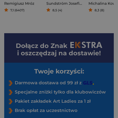
Remigiusz Mróz
Sundström Josefine
Michalina Kowo
7,1 (6407)
8,5 (4)
8,3 (8)
Dołącz do
Znak
i oszczędzaj na dostawie!
Twoje korzyści:
Darmowa dostawa od 99 zł z
Specjalne zniżki tylko dla klubowiczów
Pakiet zakładek Art Ladies za 1 zł
Brak opłat za uczestnictwo