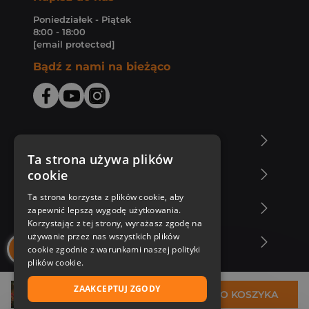
Poniedziałek - Piątek
8:00 - 18:00
[email protected]
Bądź z nami na bieżąco
O Księgarni Znak
Ta strona używa plików
cookie
Zakupy u nas
Ta strona korzysta z plików cookie, aby
Nasza oferta
zapewnić lepszą wygodę użytkowania.
Korzystając z tej strony, wyrażasz zgodę na
używanie przez nas wszystkich plików
Nasi autorzy
cookie zgodnie z warunkami naszej polityki
plików cookie.
ZAAKCEPTUJ ZGODY
17,70 zł
DO KOSZYKA