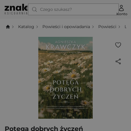
Czego szukasz?
Konto
Katalog
Powieści i opowiadania
Powieści
Li
Potęga dobrych życzeń