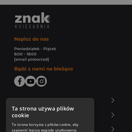
Napisz do nas
Poniedziałek - Piątek
8:00 - 18:00
[email protected]
Bądź z nami na bieżąco
O Księgarni Znak
Ta strona używa plików
cookie
Zakupy u nas
Ta strona korzysta z plików cookie, aby
Nasza oferta
zapewnić lepszą wygodę użytkowania.