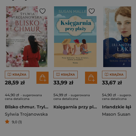
KSIĄŻKA
KSIĄŻKA
KSIĄŻKA
28,59 zł
33,99 zł
33,67 zł
44,90 zł
54,99 zł
54,90 zł
- sugerowana
- sugerowana
- sugerowa
cena detaliczna
cena detaliczna
cena detaliczna
Blisko chmur. Trylogia Szkoła Latania. Tom 2
Księgarnia przy plaży. Trzy kobiety. Trzy miłości. Jedna przyjaźń
Sylwia Trojanowska
Mason Susan A
9,0 (1)