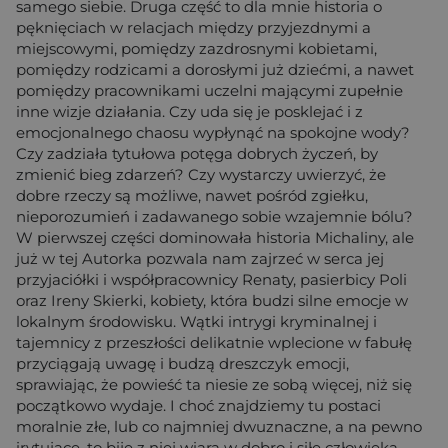
samego siebie. Druga część to dla mnie historia o
pęknięciach w relacjach między przyjezdnymi a
miejscowymi, pomiędzy zazdrosnymi kobietami,
pomiędzy rodzicami a dorosłymi już dziećmi, a nawet
pomiędzy pracownikami uczelni mającymi zupełnie
inne wizje działania. Czy uda się je posklejać i z
emocjonalnego chaosu wypłynąć na spokojne wody?
Czy zadziała tytułowa potęga dobrych życzeń, by
zmienić bieg zdarzeń? Czy wystarczy uwierzyć, że
dobre rzeczy są możliwe, nawet pośród zgiełku,
nieporozumień i zadawanego sobie wzajemnie bólu?
W pierwszej części dominowała historia Michaliny, ale
już w tej Autorka pozwala nam zajrzeć w serca jej
przyjaciółki i współpracownicy Renaty, pasierbicy Poli
oraz Ireny Skierki, kobiety, która budzi silne emocje w
lokalnym środowisku. Wątki intrygi kryminalnej i
tajemnicy z przeszłości delikatnie wplecione w fabułę
przyciągają uwagę i budzą dreszczyk emocji,
sprawiając, że powieść ta niesie ze sobą więcej, niż się
początkowo wydaje. I choć znajdziemy tu postaci
moralnie złe, lub co najmniej dwuznaczne, a na pewno
irytujące, to bije z niej wiara w dobro i siłę człowieka.