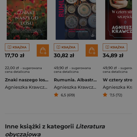
KSIĄŻKA
KSIĄŻKA
KSIĄŻKA
17,70 zł
30,82 zł
34,89 zł
22,00 zł
49,90 zł
49,90 zł
- sugerowana
- sugerowana
- sugerowa
cena detaliczna
cena detaliczna
cena detaliczna
Znaki naszego losu wyd. kieszonkowe
Rumunia. Albastru, ciorba i wino
Agnieszka Krawczyk
Agnieszka Krawczyk
6,5 (619)
7,5 (72)
Inne książki z kategorii
Literatura
obyczajowa