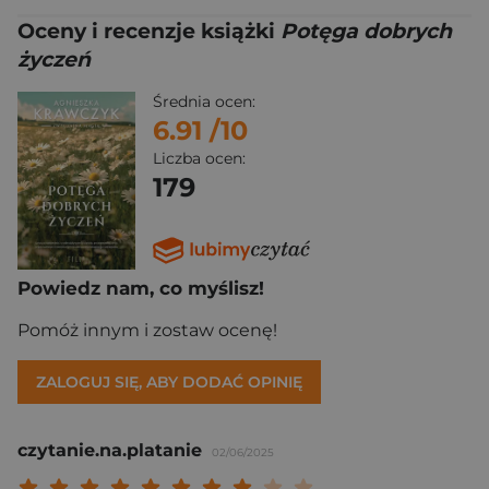
Oceny i recenzje książki
Potęga dobrych
życzeń
Średnia ocen:
6.91
/10
Liczba ocen:
179
Powiedz nam, co myślisz!
Pomóż innym i zostaw ocenę!
ZALOGUJ SIĘ, ABY DODAĆ OPINIĘ
czytanie.na.platanie
02/06/2025
Twoja ocena: Beznadziejna 1/10"
Twoja ocena: Bardzo słaba 2/10"
Twoja ocena: Słaba 3/10"
Twoja ocena: Może być 4/10"
Twoja ocena: Przeciętna 5/10"
Twoja ocena: Dobra 6/10"
Twoja ocena: Bardzo dobra 7/10"
Twoja ocena: Rewelacyjna 8/10
Twoja ocena: Wybitna 9/10
Twoja ocena: Arcydzieło