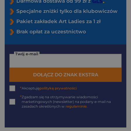
Darmowa dostawa od 99 zł z
Specjalne zniżki tylko dla klubowiczów
Pakiet zakładek Art Ladies za 1 zł
Brak opłat za uczestnictwo
Twój e-mail
DOŁĄCZ DO ZNAK EKSTRA
*
Akceptuję
politykę prywatności
*
Zgadzam się na otrzymywanie wiadomości
marketingowych (newsletter) na podany
e-mail
na
zasadach określonych w
regulaminie
.