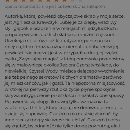
opinia recenzenta nie jest potwierdzona zakupem
Autorką, której powieści obyczajowe skradły moje serce,
jest Agnieszka Krawczyk. Lubię je za ciepły, wrażliwy
styl, głębokie osadzenie w relacjach międzyludzkich i
empatię wobec ludzkich słabości, marzeń i tęsknot.
Urzekają mnie również klimatyczne, pełne uroku
miejsca, które można uznać niemal za bohaterów jej
powieści. Nie inaczej jest w przypadku drugiej części
cyklu „Zwyczajna magia”, z którą ponownie przenosimy
się w malownicze okolice Jeziora Czorsztyńskiego, do
niewielkiej Czystej Wody, miejsca dającego wytchnienie,
ale też pełnego sekretów i cichych dramatów zarówno
jej mieszkańców, jak i gości. Ta niepozorna miejscowość,
w której na pierwszy rzut oka życie płynie spokojnie,
skrywa intrygi, cienie przeszłości i niezałatwione sprawy.
Pojawienie się ekipy filmowej tylko wzmacnia to
wrażenie, a thriller, który kręcą, nie dorównuje temu, co
dzieje się naprawdę. Czasem coś musi się złamać, by
inne rzeczy mogły się wreszcie ułożyć. Czasem trzeba
się zgubić, by odnaleźć nie tylko drogę powrotną, ale i