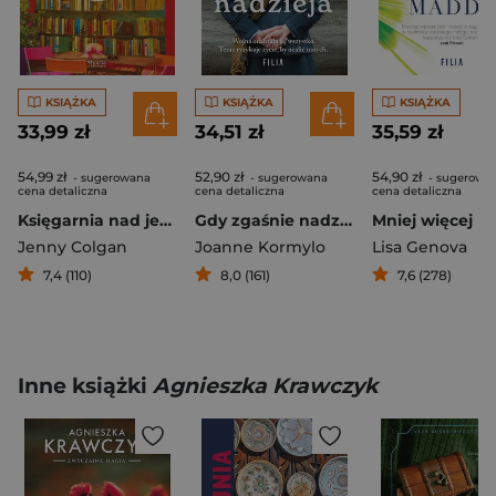
KSIĄŻKA
KSIĄŻKA
KSIĄŻKA
33,99 zł
34,51 zł
35,59 zł
54,99 zł
52,90 zł
54,90 zł
- sugerowana
- sugerowana
- sugerowa
cena detaliczna
cena detaliczna
cena detaliczna
Księgarnia nad jeziorem
Gdy zgaśnie nadzieja
Jenny Colgan
Joanne Kormylo
Lisa Genova
7,4 (110)
8,0 (161)
7,6 (278)
Inne książki
Agnieszka Krawczyk