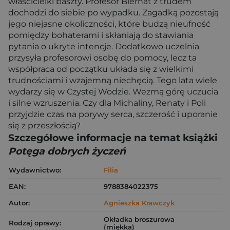
właścicielki baszty. Profesor Biernat z trudem
dochodzi do siebie po wypadku. Zagadką pozostają
jego niejasne okoliczności, które budzą nieufność
pomiędzy bohaterami i skłaniają do stawiania
pytania o ukryte intencje. Dodatkowo uczelnia
przysyła profesorowi osobę do pomocy, lecz ta
współpraca od początku układa się z wielkimi
trudnościami i wzajemną niechęcią. Tego lata wiele
wydarzy się w Czystej Wodzie. Wezmą górę uczucia
i silne wzruszenia. Czy dla Michaliny, Renaty i Poli
przyjdzie czas na porywy serca, szczerość i uporanie
się z przeszłością?
Szczegółowe informacje na temat książki
Potęga dobrych życzeń
Wydawnictwo:
Filia
EAN:
9788384022375
Autor:
Agnieszka Krawczyk
Okładka broszurowa
Rodzaj oprawy:
(miękka)