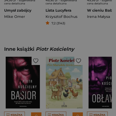
34,99 zł
49,90 zł
49,99 zł
- sugerowana
- sugerowana
- sugerowa
cena detaliczna
cena detaliczna
cena detaliczna
Umysł zabójcy
Lista Lucyfera
Mike Omer
Krzysztof Bochus
Irena Małysa
7,2 (3143)
Inne książki
Piotr Kościelny
KSIĄŻKA
KSIĄŻKA
KSIĄŻKA