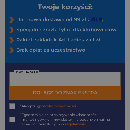
Twoje korzyści:
Darmowa dostawa od 99 zł z
Specjalne zniżki tylko dla klubowiczów
Pakiet zakładek Art Ladies za 1 zł
Brak opłat za uczestnictwo
Twój e-mail
DOŁĄCZ DO ZNAK EKSTRA
*
Akceptuję
politykę prywatności
*
Zgadzam się na otrzymywanie wiadomości
marketingowych (newsletter) na podany
e-mail
na
zasadach określonych w
regulaminie
.