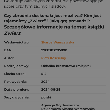
Dokonuje okrutnych zbrodni, nie pozostawiając po
sobie przy tym żadnych śladów.
Czy zbrodnia doskonała jest możliwa? Kim jest
tajemniczy „Zwierz”? Jaką grę prowadzi?
Szczegółowe informacje na temat książki
Zwierz
Wydawnictwo:
Skarpa Warszawska
EAN:
9788383295800
Autor:
Piotr Kościelny
Rodzaj oprawy:
Okładka broszurowa (miękka)
Liczba stron:
512
Rok wydania:
2024
Data premiery:
2024-08-28
Język wydania:
polski
Agencja Wydawniczo-
Reklamowa Skarpa Warszawska