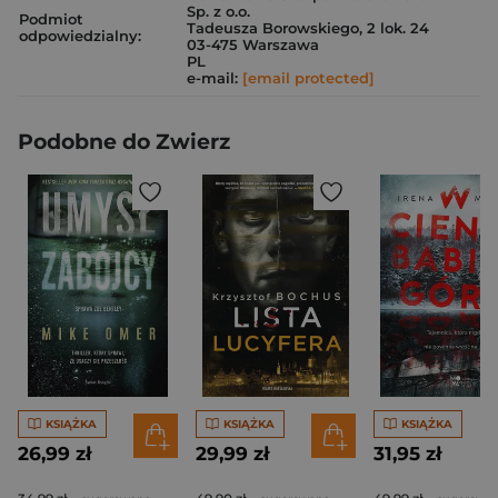
Sp. z o.o.
Podmiot
Tadeusza Borowskiego, 2 lok. 24
odpowiedzialny:
03-475 Warszawa
PL
e-mail:
[email protected]
Podobne do Zwierz
KSIĄŻKA
KSIĄŻKA
KSIĄŻKA
26,99 zł
29,99 zł
31,95 zł