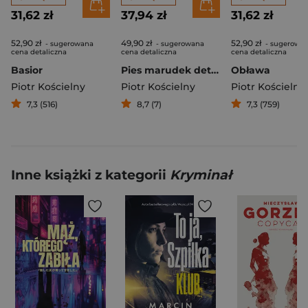
31,62 zł
37,94 zł
31,62 zł
52,90 zł
49,90 zł
52,90 zł
- sugerowana
- sugerowana
- sugerowa
cena detaliczna
cena detaliczna
cena detaliczna
Basior
Pies marudek detektywem
Obława
Piotr Kościelny
Piotr Kościelny
Piotr Kościelny
7,3 (516)
8,7 (7)
7,3 (759)
Inne książki z kategorii
Kryminał