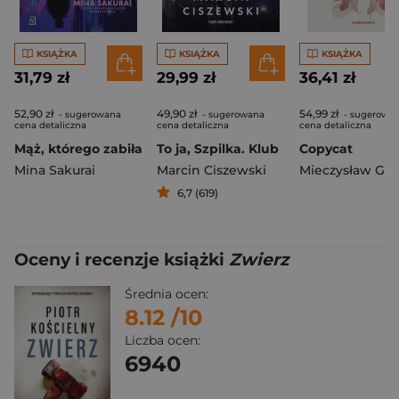
KSIĄŻKA
KSIĄŻKA
KSIĄŻKA
31,79 zł
29,99 zł
36,41 zł
52,90 zł
49,90 zł
54,99 zł
- sugerowana
- sugerowana
- sugerowa
cena detaliczna
cena detaliczna
cena detaliczna
Mąż, którego zabiła
To ja, Szpilka. Klub
Copycat
Mina Sakurai
Marcin Ciszewski
Mieczysław Gor
6,7 (619)
Oceny i recenzje książki
Zwierz
Średnia ocen:
8.12
/10
Liczba ocen:
6940