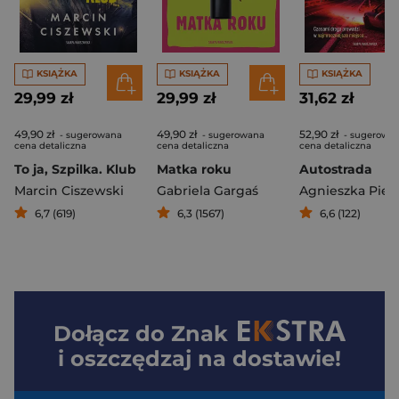
KSIĄŻKA
KSIĄŻKA
KSIĄŻKA
29,99 zł
29,99 zł
31,62 zł
49,90 zł
49,90 zł
52,90 zł
- sugerowana
- sugerowana
- sugerowa
cena detaliczna
cena detaliczna
cena detaliczna
To ja, Szpilka. Klub
Matka roku
Autostrada
Marcin Ciszewski
Gabriela Gargaś
Agnieszka Piet
6,7 (619)
6,3 (1567)
6,6 (122)
Dołącz do
Znak
i oszczędzaj na dostawie!