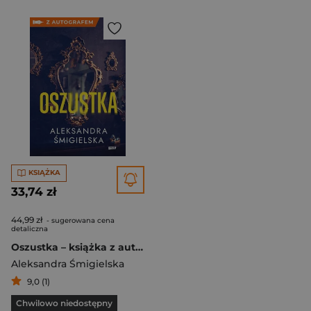
KSIĄŻKA
33,74 zł
44,99 zł
- sugerowana cena
detaliczna
Oszustka – książka z autografem
Aleksandra Śmigielska
9,0 (1)
Chwilowo niedostępny