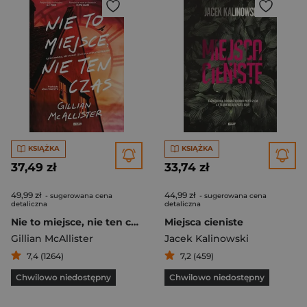
KSIĄŻKA
KSIĄŻKA
37,49 zł
33,74 zł
49,99 zł
44,99 zł
- sugerowana cena
- sugerowana cena
detaliczna
detaliczna
Nie to miejsce, nie ten czas
Miejsca cieniste
Gillian McAllister
Jacek Kalinowski
7,4 (1264)
7,2 (459)
Chwilowo niedostępny
Chwilowo niedostępny