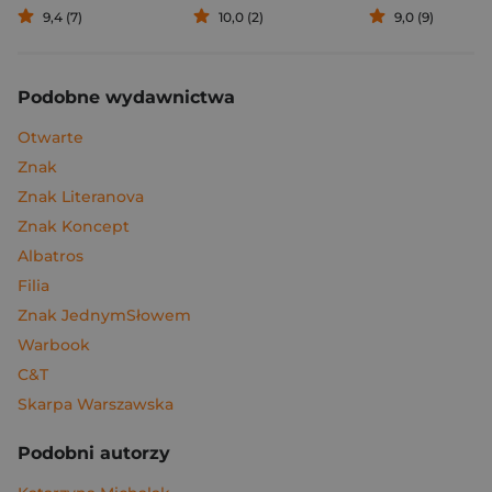
9,4 (7)
10,0 (2)
9,0 (9)
Podobne wydawnictwa
Otwarte
Znak
Znak Literanova
Znak Koncept
Albatros
Filia
Znak JednymSłowem
Warbook
C&T
Skarpa Warszawska
Podobni autorzy