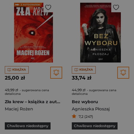
KSIĄŻKA
KSIĄŻKA
25,00 zł
33,74 zł
49,99 zł
44,99 zł
- sugerowana cena
- sugerowana cena
detaliczna
detaliczna
Zła krew – książka z autografem
Bez wyboru
Maciej Rożen
Agnieszka Płoszaj
7,2 (247)
Chwilowo niedostępny
Chwilowo niedostępny