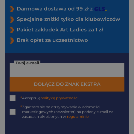
Darmowa dostawa od 99 zł z
Specjalne zniżki tylko dla klubowiczów
Pakiet zakładek Art Ladies za 1 zł
Brak opłat za uczestnictwo
Twój e-mail
DOŁĄCZ DO ZNAK EKSTRA
*
Akceptuję
politykę prywatności
*
Zgadzam się na otrzymywanie wiadomości
marketingowych (newsletter) na podany
e-mail
na
zasadach określonych w
regulaminie
.