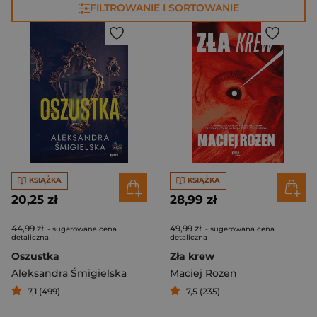
FILTROWANIE I SORTOWANIE
KSIĄŻKA
KSIĄŻKA
20,25 zł
28,99 zł
44,99 zł
49,99 zł
- sugerowana cena
- sugerowana cena
detaliczna
detaliczna
Oszustka
Zła krew
Aleksandra Śmigielska
Maciej Rożen
7,1 (499)
7,5 (235)