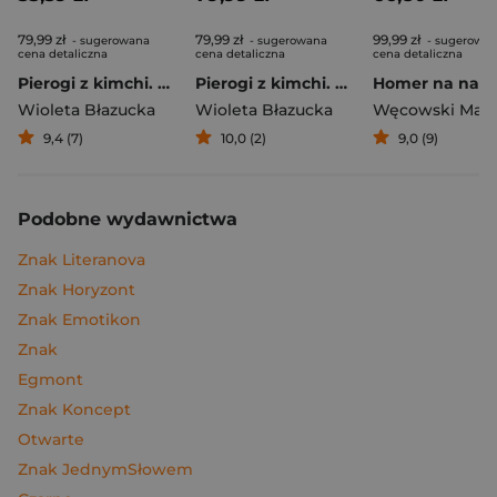
79,99 zł
79,99 zł
99,99 zł
- sugerowana
- sugerowana
- sugerowa
cena detaliczna
cena detaliczna
cena detaliczna
Pierogi z kimchi. Moje ulubione azjatyckie przepisy
Pierogi z kimchi. Moje ulubione azjatyckie przepisy - książka z autografem
Wioleta Błazucka
Wioleta Błazucka
Węcowski Mar
9,4 (7)
10,0 (2)
9,0 (9)
Podobne wydawnictwa
Znak Literanova
Znak Horyzont
Znak Emotikon
Znak
Egmont
Znak Koncept
Otwarte
Znak JednymSłowem