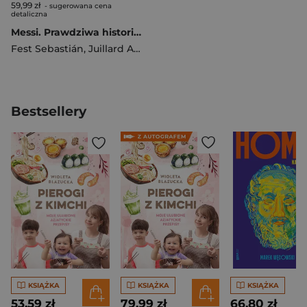
59,99 zł
- sugerowana cena
detaliczna
Messi. Prawdziwa historia najlepszego piłkarza świata
Fest Sebastián
,
Juillard Alexandre
Bestsellery
KSIĄŻKA
KSIĄŻKA
KSIĄŻKA
53,59 zł
79,99 zł
66,80 zł