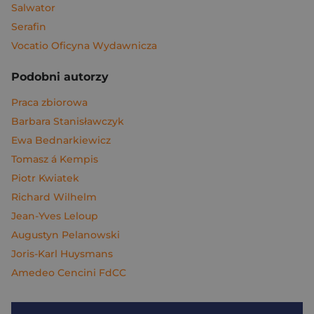
Salwator
Serafin
Vocatio Oficyna Wydawnicza
Podobni autorzy
Praca zbiorowa
Barbara Stanisławczyk
Ewa Bednarkiewicz
Tomasz á Kempis
Piotr Kwiatek
Richard Wilhelm
Jean-Yves Leloup
Augustyn Pelanowski
Joris-Karl Huysmans
Amedeo Cencini FdCC