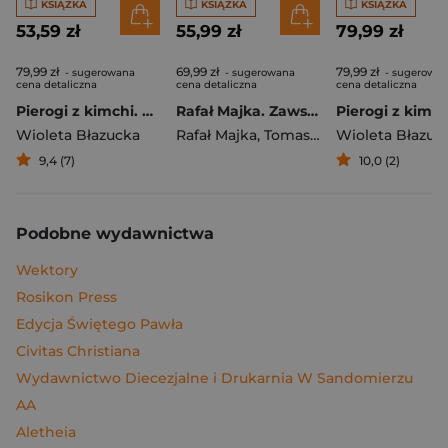
KSIĄŻKA
KSIĄŻKA
KSIĄŻKA
53,59 zł
55,99 zł
79,99 zł
79,99 zł
69,99 zł
79,99 zł
- sugerowana
- sugerowana
- sugerowa
cena detaliczna
cena detaliczna
cena detaliczna
Pierogi z kimchi. Moje ulubione azjatyckie przepisy
Rafał Majka. Zawsze z przodu. Rozmawia Tomasz Kalemba - książka z autografem
Wioleta Błazucka
Rafał Majka
,
Tomasz Kalemba
Wioleta Błazuc
9,4 (7)
10,0 (2)
Podobne wydawnictwa
Wektory
Rosikon Press
Edycja Świętego Pawła
Civitas Christiana
Wydawnictwo Diecezjalne i Drukarnia W Sandomierzu
AA
Aletheia