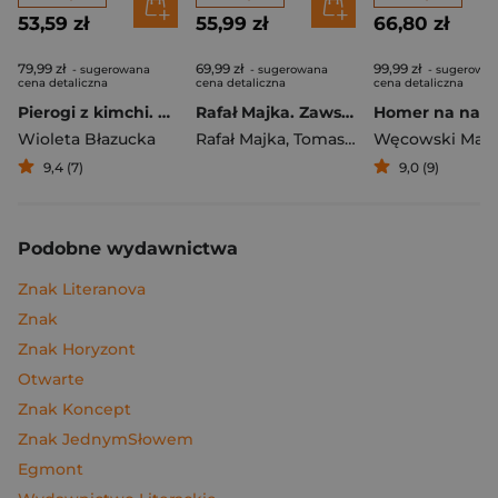
53,59 zł
55,99 zł
66,80 zł
79,99 zł
69,99 zł
99,99 zł
- sugerowana
- sugerowana
- sugerowa
cena detaliczna
cena detaliczna
cena detaliczna
Pierogi z kimchi. Moje ulubione azjatyckie przepisy
Rafał Majka. Zawsze z przodu. Rozmawia Tomasz Kalemba - książka z autografem
Wioleta Błazucka
Rafał Majka
,
Tomasz Kalemba
Węcowski Mar
9,4 (7)
9,0 (9)
Podobne wydawnictwa
Znak Literanova
Znak
Znak Horyzont
Otwarte
Znak Koncept
Znak JednymSłowem
Egmont