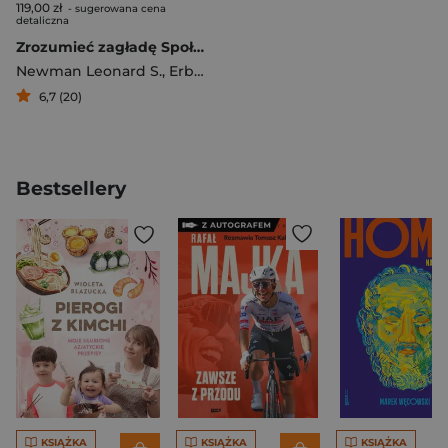
119,00 zł
- sugerowana cena
detaliczna
Zrozumieć zagładę Społeczna psychologia Holokaustu
Newman Leonard S.
,
Erber Ralph
6,7 (20)
Bestsellery
KSIĄŻKA
KSIĄŻKA
KSIĄŻKA