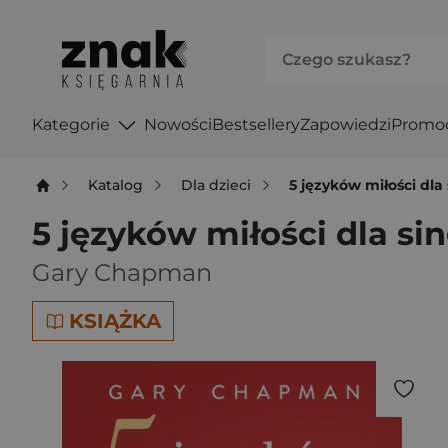
Kategorie
Nowości
Bestsellery
Zapowiedzi
Promo
Katalog
Dla dzieci
5 języków miłości dla 
5 języków miłości dla sin
Gary Chapman
KSIĄŻKA