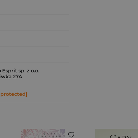
sprit sp. z o.o.
iwka 27A
 protected]