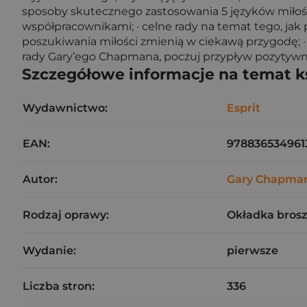
sposoby skutecznego zastosowania 5 języków miłości 
współpracownikami; · celne rady na temat tego, jak pr
poszukiwania miłości zmienią w ciekawą przygodę; · i
rady Gary’ego Chapmana, poczuj przypływ pozytywnyc
Szczegółowe informacje na temat k
Wydawnictwo:
Esprit
EAN:
978836534961
Autor:
Gary Chapma
Rodzaj oprawy:
Okładka bros
Wydanie:
pierwsze
Liczba stron:
336