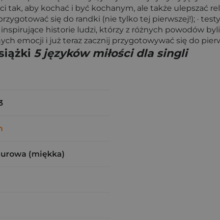
tak, aby kochać i być kochanym, ale także ulepszać rela
zygotować się do randki (nie tylko tej pierwszej!); · tes
nspirujące historie ludzi, którzy z różnych powodów byli
h emocji i już teraz zacznij przygotowywać się do pierw
siążki
5 języków miłości dla singli
3
n
zurowa (miękka)