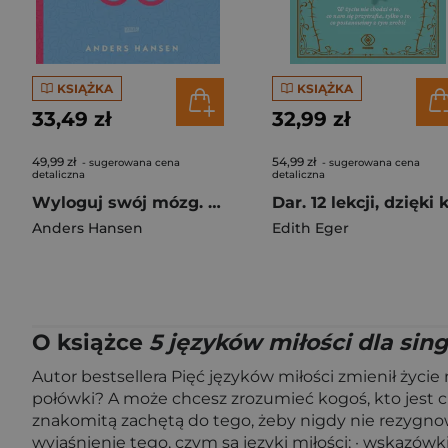
KSIĄŻKA
KSIĄŻKA
33,49 zł
32,99 zł
49,99 zł
54,99 zł
- sugerowana cena
- sugerowana cena
detaliczna
detaliczna
Wyloguj swój mózg. Jak zadbać o swój mózg w dobie nowych technologii (2026)
Anders Hansen
Edith Eger
O książce
5 języków miłości dla sing
Autor bestsellera Pięć języków miłości zmienił życie
połówki? A może chcesz zrozumieć kogoś, kto jest ci 
znakomitą zachętą do tego, żeby nigdy nie rezygn
wyjaśnienie tego, czym są języki miłości; · wskazówki,