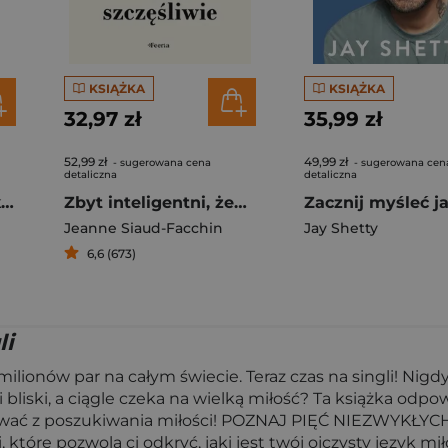
KSIĄŻKA
KSIĄŻKA
32,97 zł
35,99 zł
52,99 zł
49,99 zł
- sugerowana cena
- sugerowana cen
detaliczna
detaliczna
Dar. 12 lekcji, dzięki którym odmienisz swoje życie
Zbyt inteligentni, żeby żyć szczęśliwie
Jeanne Siaud-Facchin
Jay Shetty
6,6 (673)
li
 milionów par na całym świecie. Teraz czas na singli! Nig
bliski, a ciągle czeka na wielką miłość? Ta książka odpo
ować z poszukiwania miłości! POZNAJ PIĘĆ NIEZWYKŁYCH
 które pozwolą ci odkryć, jaki jest twój ojczysty język miło