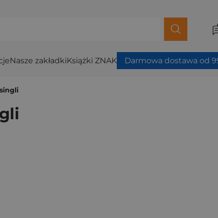
cje
Nasze zakładki
Książki ZNAK
Darmowa dostawa od 99
singli
gli