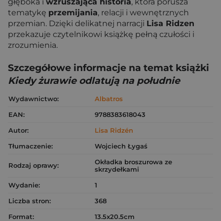
głęboka i
wzruszająca historia
, która porusza
tematykę
przemijania
, relacji i wewnętrznych
przemian. Dzięki delikatnej narracji
Lisa Ridzen
przekazuje czytelnikowi książkę pełną czułości i
zrozumienia.
Szczegółowe informacje na temat książki
Kiedy żurawie odlatują na południe
Wydawnictwo:
Albatros
EAN:
9788383618043
Autor:
Lisa Ridzén
Tłumaczenie:
Wojciech Łygaś
Okładka broszurowa ze
Rodzaj oprawy:
skrzydełkami
Wydanie:
1
Liczba stron:
368
Format:
13.5x20.5cm