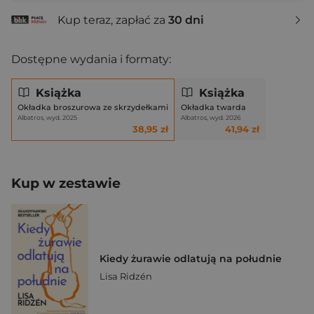
Kup teraz, zapłać za
30 dni
Dostępne wydania i formaty:
Książka
Książka
Okładka broszurowa ze skrzydełkami
Okładka twarda
Albatros, wyd. 2025
Albatros, wyd. 2026
38,95 zł
41,94 zł
Kup w zestawie
Kiedy żurawie odlatują na południe
Lisa Ridzén