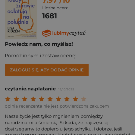
7.97
/10
Liczba ocen:
1681
Powiedz nam, co myślisz!
Pomóż innym i zostaw ocenę!
ZALOGUJ SIĘ, ABY DODAĆ OPINIĘ
czytanie.na.platanie
15/10/2025
Twoja ocena: Beznadziejna 1/10"
Twoja ocena: Bardzo słaba 2/10"
Twoja ocena: Słaba 3/10"
Twoja ocena: Może być 4/10"
Twoja ocena: Przeciętna 5/10"
Twoja ocena: Dobra 6/10"
Twoja ocena: Bardzo dobra 7/10"
Twoja ocena: Rewelacyjna 8/10
Twoja ocena: Wybitna 9/10
Twoja ocena: Arcydzieło
opinia recenzenta nie jest potwierdzona zakupem
Nasze życie jest tylko mgnieniem pomiędzy
narodzinami a śmiercią. Szkoda, że najczęściej
dostrzegamy to dopiero u jego schyłku, i dobrze, jeśli