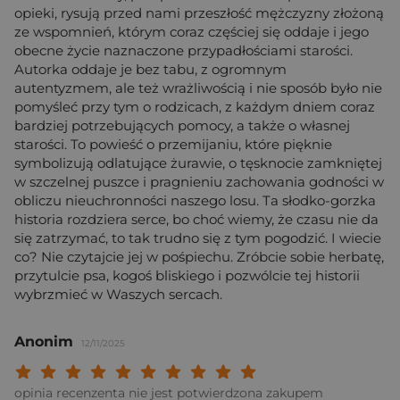
opieki, rysują przed nami przeszłość mężczyzny złożoną
ze wspomnień, którym coraz częściej się oddaje i jego
obecne życie naznaczone przypadłościami starości.
Autorka oddaje je bez tabu, z ogromnym
autentyzmem, ale też wrażliwością i nie sposób było nie
pomyśleć przy tym o rodzicach, z każdym dniem coraz
bardziej potrzebujących pomocy, a także o własnej
starości. To powieść o przemijaniu, które pięknie
symbolizują odlatujące żurawie, o tęsknocie zamkniętej
w szczelnej puszce i pragnieniu zachowania godności w
obliczu nieuchronności naszego losu. Ta słodko-gorzka
historia rozdziera serce, bo choć wiemy, że czasu nie da
się zatrzymać, to tak trudno się z tym pogodzić. I wiecie
co? Nie czytajcie jej w pośpiechu. Zróbcie sobie herbatę,
przytulcie psa, kogoś bliskiego i pozwólcie tej historii
wybrzmieć w Waszych sercach.
Anonim
12/11/2025
Twoja ocena: Beznadziejna 1/10"
Twoja ocena: Bardzo słaba 2/10"
Twoja ocena: Słaba 3/10"
Twoja ocena: Może być 4/10"
Twoja ocena: Przeciętna 5/10"
Twoja ocena: Dobra 6/10"
Twoja ocena: Bardzo dobra 7/10"
Twoja ocena: Rewelacyjna 8/10
Twoja ocena: Wybitna 9/10
Twoja ocena: Arcydzieło
opinia recenzenta nie jest potwierdzona zakupem