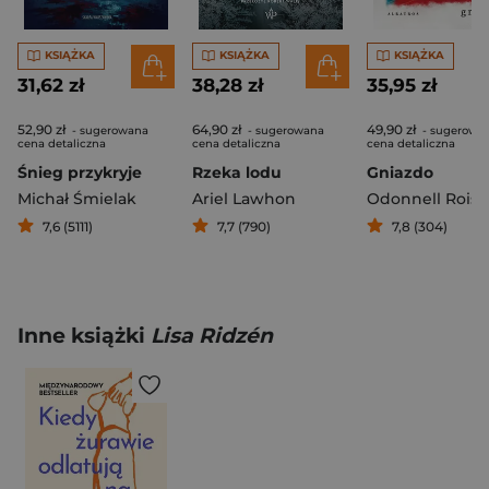
KSIĄŻKA
KSIĄŻKA
KSIĄŻKA
31,62 zł
38,28 zł
35,95 zł
52,90 zł
64,90 zł
49,90 zł
- sugerowana
- sugerowana
- sugerowa
cena detaliczna
cena detaliczna
cena detaliczna
Śnieg przykryje
Rzeka lodu
Gniazdo
Michał Śmielak
Ariel Lawhon
Odonnell Roisi
7,6 (5111)
7,7 (790)
7,8 (304)
Inne książki
Lisa Ridzén