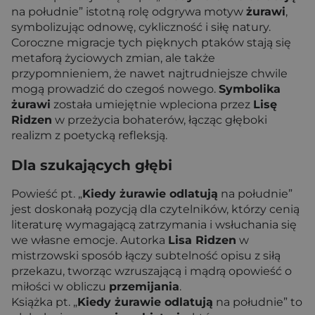
na południe” istotną rolę odgrywa motyw
żurawi
,
symbolizując odnowę, cykliczność i siłę natury.
Coroczne migracje tych pięknych ptaków stają się
metaforą życiowych zmian, ale także
przypomnieniem, że nawet najtrudniejsze chwile
mogą prowadzić do czegoś nowego.
Symbolika
żurawi
została umiejętnie wpleciona przez
Lisę
Ridzen
w przeżycia bohaterów, łącząc głęboki
realizm z poetycką refleksją.
Dla szukających głębi
Powieść pt. „
Kiedy żurawie odlatują
na południe”
jest doskonałą pozycją dla czytelników, którzy cenią
literaturę wymagającą zatrzymania i wsłuchania się
we własne emocje. Autorka
Lisa Ridzen
w
mistrzowski sposób łączy subtelność opisu z siłą
przekazu, tworząc wzruszającą i mądrą opowieść o
miłości w obliczu
przemijania
.
Książka pt. „
Kiedy żurawie odlatują
na południe” to