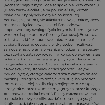
mamy jeszcze czas poukładać swoje sprawy, powiedzieć
„kocham” najbliższym i odejść spokojnie. Przy czytaniu
„Kiedy żurawie odlatują na południe” Lisy Ridzen
płakałam. Łzy płynęły nie tylko na końcu tej
poruszającej historii, ale kilkakrotnie w jej trakcie, kiedy
osiemdziesięciodziewięcioletni Bose oddawał
stopniowo stery swojego życia innym ludziom - synowi,
wnuczce i opiekunom z Pomocy Domowej. Bo starość
to taki czas, który stopniowo i nieubłaganie nam coś
zabiera. Bossemu odebrała bliską osobę, możliwość
samodzielnego brania prysznica, chodzenia na spacery
bez ryzyka utraty równowagi i w końcu opiekowania się
jedyną radością, trzymającą go przy życiu. Jego psim
przyjacielem, Sixtenem. Czułam tę bezsilność starego
człowieka, który stopniowo traci godność i jedyny
powód, by żyć, którego ciało zdradza z każdym dniem
bardziej, którego słowa trafiają w pustkę, bo przecież
inni wiedzą lepiej, co dla niego najlepsze. A z drugiej
strony tak dobrze rozumiałam jego syna, przez którego
przemawiała troska i miłość. Bo czy można rozwikłać
ten pokoleniowy konflikt bez bólu, oporu i goryczy?
Krótkie rozdziały, przeplatane notatkami pracowników