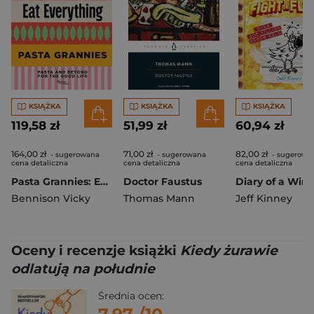
KSIĄŻKA
KSIĄŻKA
KSIĄŻKA
119,58 zł
51,99 zł
60,94 zł
164,00 zł
71,00 zł
82,00 zł
- sugerowana
- sugerowana
- sugerowa
cena detaliczna
cena detaliczna
cena detaliczna
Pasta Grannies: Eat Everything
Doctor Faustus
Bennison Vicky
Thomas Mann
Jeff Kinney
Oceny i recenzje książki
Kiedy żurawie
odlatują na południe
Średnia ocen: