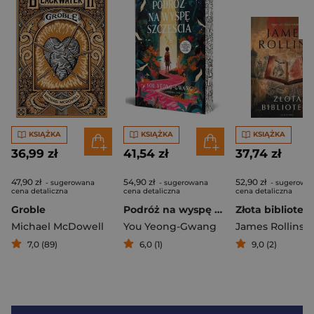
KSIĄŻKA
KSIĄŻKA
KSIĄŻKA
36,99 zł
41,54 zł
37,74 zł
47,90 zł
54,90 zł
52,90 zł
- sugerowana
- sugerowana
- sugerowa
cena detaliczna
cena detaliczna
cena detaliczna
Groble
Podróż na wyspę szczęścia (ilustrowane krawędzie biało-czarne)
Michael McDowell
You Yeong-Gwang
James Rollins
7,0 (89)
6,0 (1)
9,0 (2)