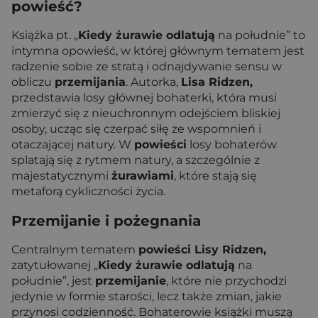
powieść?
Książka pt. „
Kiedy żurawie odlatują
na południe” to
intymna opowieść, w której głównym tematem jest
radzenie sobie ze stratą i odnajdywanie sensu w
obliczu
przemijania
. Autorka,
Lisa Ridzen,
przedstawia losy głównej bohaterki, która musi
zmierzyć się z nieuchronnym odejściem bliskiej
osoby, ucząc się czerpać siłę ze wspomnień i
otaczającej natury. W
powieści
losy bohaterów
splatają się z rytmem natury, a szczególnie z
majestatycznymi
żurawiami
, które stają się
metaforą cykliczności życia.
Przemijanie i pożegnania
Centralnym tematem
powieści Lisy Ridzen,
zatytułowanej „
Kiedy żurawie odlatują
na
południe”, jest
przemijanie
, które nie przychodzi
jedynie w formie starości, lecz także zmian, jakie
przynosi codzienność. Bohaterowie książki muszą