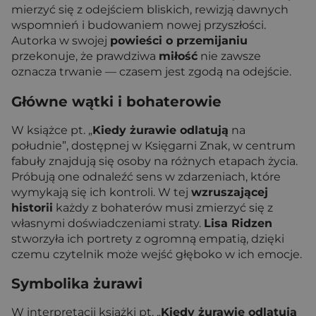
mierzyć się z odejściem bliskich, rewizją dawnych
wspomnień i budowaniem nowej przyszłości.
Autorka w swojej
powieści o przemijaniu
przekonuje, że prawdziwa
miłość
nie zawsze
oznacza trwanie — czasem jest zgodą na odejście.
Główne wątki i bohaterowie
W książce pt. „
Kiedy żurawie odlatują
na
południe”, dostępnej w Księgarni Znak, w centrum
fabuły znajdują się osoby na różnych etapach życia.
Próbują one odnaleźć sens w zdarzeniach, które
wymykają się ich kontroli. W tej
wzruszającej
historii
każdy z bohaterów musi zmierzyć się z
własnymi doświadczeniami straty.
Lisa Ridzen
stworzyła ich portrety z ogromną empatią, dzięki
czemu czytelnik może wejść głęboko w ich emocje.
Symbolika żurawi
W interpretacji książki pt. „
Kiedy żurawie odlatują