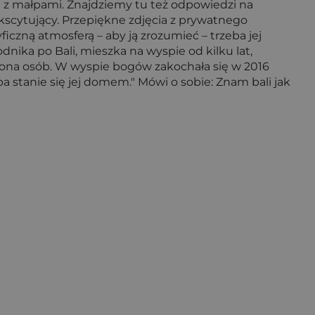
ch z małpami. Znajdziemy tu też odpowiedzi na
 ekscytujący. Przepiękne zdjęcia z prywatnego
czną atmosferą – aby ją zrozumieć – trzeba jej
ika po Bali, mieszka na wyspie od kilku lat,
iona osób. W wyspie bogów zakochała się w 2016
spa stanie się jej domem." Mówi o sobie: Znam bali jak