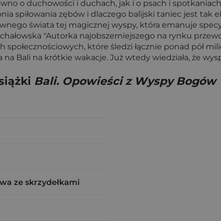
arówno o duchowości i duchach, jak i o psach i spotkania
nia spiłowania zębów i dlaczego balijski taniec jest tak
nego świata tej magicznej wyspy, która emanuje specyfi
chałowska "Autorka najobszerniejszego na rynku przewodn
 społecznościowych, które śledzi łącznie ponad pół mil
ła na Bali na krótkie wakacje. Już wtedy wiedziała, że wy
siążki
Bali. Opowieści z Wyspy Bogów
wa ze skrzydełkami