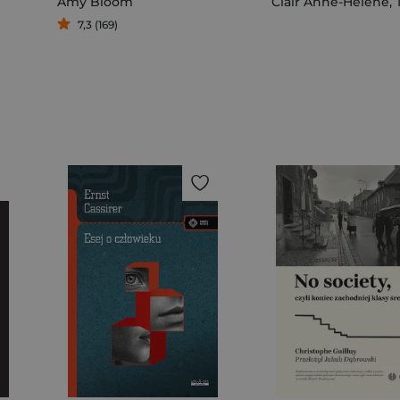
Amy Bloom
Clair Anne-Helene
,
T
7,3 (169)