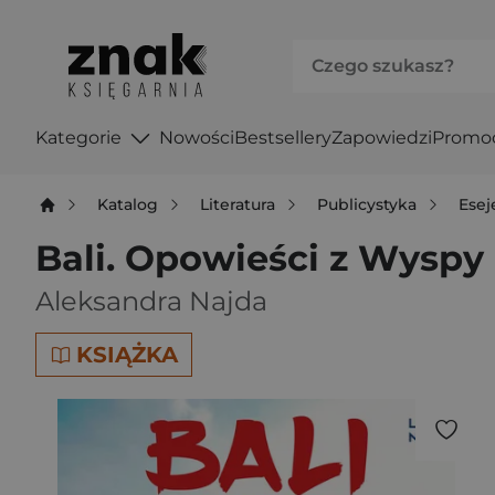
Kategorie
Nowości
Bestsellery
Zapowiedzi
Promo
Katalog
Literatura
Publicystyka
Esej
Bali. Opowieści z Wysp
Aleksandra Najda
KSIĄŻKA