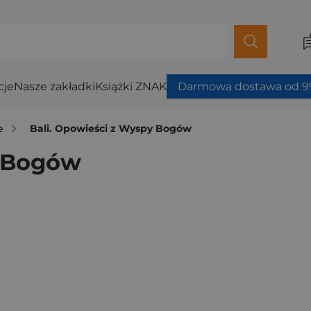
cje
Nasze zakładki
Książki ZNAK
Darmowa dostawa od 99
e
Bali. Opowieści z Wyspy Bogów
y Bogów