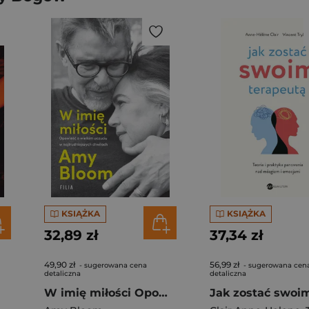
KSIĄŻKA
KSIĄŻKA
32,89 zł
37,34 zł
49,90 zł
56,99 zł
- sugerowana cena
- sugerowana cen
detaliczna
detaliczna
W imię miłości Opowieść o wielkim uczuciu w najtrudniejszych chwilach