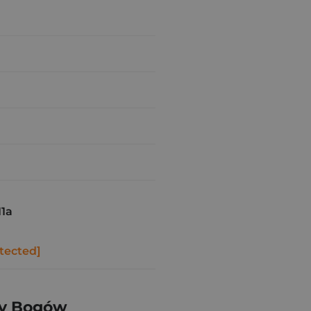
11a
tected]
py Bogów