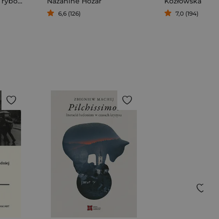
rybou Vincent
Nazanine Hozar
Kozłowska Mal
6,6 (126)
7,0 (194)