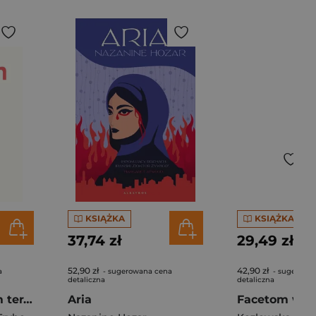
KSIĄŻKA
KSIĄŻKA
37,74 zł
29,49 zł
52,90 zł
42,90 zł
a
- sugerowana cena
- sugerowa
detaliczna
detaliczna
Jak zostać swoim terapeutą Teoria i praktyka panowania nad mózgiem i emocjami
Aria