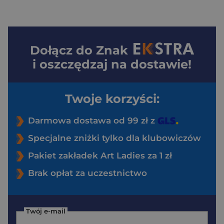
Dołącz do
Znak
i oszczędzaj na dostawie!
Twoje korzyści:
Darmowa dostawa od 99 zł z
Specjalne zniżki tylko dla klubowiczów
Pakiet zakładek Art Ladies za 1 zł
Brak opłat za uczestnictwo
Twój e-mail