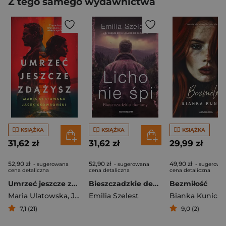
Z tego samego wydawnictwa
KSIĄŻKA
KSIĄŻKA
KSIĄŻKA
31,62 zł
31,62 zł
29,99 zł
52,90 zł
52,90 zł
49,90 zł
- sugerowana
- sugerowana
- sugerowa
cena detaliczna
cena detaliczna
cena detaliczna
Umrzeć jeszcze zdążysz
Bieszczadzkie demony. Licho nie śpi
Bezmiłość
Maria Ulatowska
,
Jacek Skowroński
Emilia Szelest
Bianka Kunicka
7,1 (21)
9,0 (2)