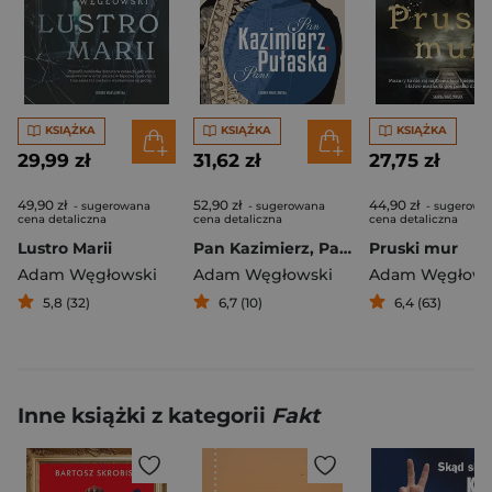
KSIĄŻKA
KSIĄŻKA
KSIĄŻKA
29,99 zł
31,62 zł
27,75 zł
49,90 zł
52,90 zł
44,90 zł
- sugerowana
- sugerowana
- sugerowa
cena detaliczna
cena detaliczna
cena detaliczna
Lustro Marii
Pan Kazimierz, Pani Pułaska
Pruski mur
Adam Węgłowski
Adam Węgłowski
Adam Węgłows
5,8 (32)
6,7 (10)
6,4 (63)
Inne książki z kategorii
Fakt