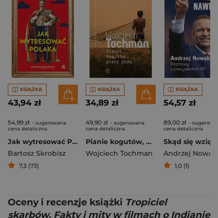
KSIĄŻKA
KSIĄŻKA
KSIĄŻKA
43,94 zł
34,89 zł
54,57 zł
54,99 zł
49,90 zł
89,00 zł
- sugerowana
- sugerowana
- sugerowa
cena detaliczna
cena detaliczna
cena detaliczna
Jak wytresować Polaka
Pianie kogutów, płacz psów
Bartosz Skrobisz
Wojciech Tochman
Andrzej Nowak
7,3 (73)
1,0 (1)
Oceny i recenzje książki
Tropiciel
skarbów. Fakty i mity w filmach o Indianie