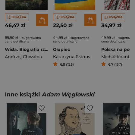
KSIĄŻKA
KSIĄŻKA
KSIĄŻKA
46,47 zł
22,50 zł
34,97 zł
69,90 zł
44,99 zł
49,99 zł
- sugerowana
- sugerowana
- sugerowa
cena detaliczna
cena detaliczna
cena detaliczna
Wisła. Biografia rzeki
Głupiec
Andrzej Chwalba
Katarzyna Franus
Michał Kokot
6,9 (125)
6,7 (157)
Inne książki
Adam Węgłowski