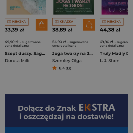
KSIĄŻKA
KSIĄŻKA
KSIĄŻKA
33,39 zł
38,89 zł
44,38 zł
49,90 zł
54,90 zł
69,90 zł
- sugerowana
- sugerowana
- sugerowa
cena detaliczna
cena detaliczna
cena detaliczna
Szept duszy. Saga z głębi serca. Tom 1
Joga twarzy na 365 dni
Dorota Milli
Szemley Olga
L. J. Shen
8,4 (13)
Dołącz do
Znak
i oszczędzaj na dostawie!