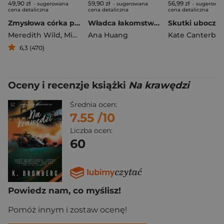
49,90 zł
59,90 zł
56,99 zł
- sugerowana
- sugerowana
- sugerowa
cena detaliczna
cena detaliczna
cena detaliczna
Zmysłowa córka prezydenta
Władca łakomstwa. Władcy Grzechu
Meredith Wild
,
Michelle Mia
Ana Huang
Kate Canterbar
6,3 (470)
Oceny i recenzje książki
Na krawędzi
Średnia ocen:
7.55
/10
Liczba ocen:
60
Powiedz nam, co myślisz!
Pomóż innym i zostaw ocenę!