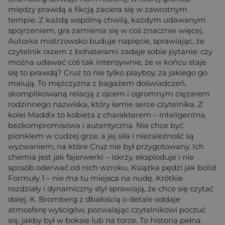
między prawdą a fikcją zaciera się w zawrotnym
tempie. Z każdą wspólną chwilą, każdym udawanym
spojrzeniem, gra zamienia się w coś znacznie więcej.
Autorka mistrzowsko buduje napięcie, sprawiając, że
czytelnik razem z bohaterami zadaje sobie pytanie: czy
można udawać coś tak intensywnie, że w końcu staje
się to prawdą? Cruz to nie tylko playboy, za jakiego go
malują. To mężczyzna z bagażem doświadczeń,
skomplikowaną relacją z ojcem i ogromnym ciężarem
rodzinnego nazwiska, który łamie serce czytelnika. Z
kolei Maddix to kobieta z charakterem – inteligentna,
bezkompromisowa i autentyczna. Nie chce być
pionkiem w cudzej grze, a jej siła i niezależność są
wyzwaniem, na które Cruz nie był przygotowany. Ich
chemia jest jak fajerwerki – iskrzy, eksploduje i nie
sposób oderwać od nich wzroku. Książka pędzi jak bolid
Formuły 1 – nie ma tu miejsca na nudę. Krótkie
rozdziały i dynamiczny styl sprawiają, że chce się czytać
dalej. K. Bromberg z dbałością o detale oddaje
atmosferę wyścigów, pozwalając czytelnikowi poczuć
się, jakby był w boksie lub na torze. To historia pełna