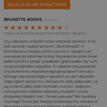
ZALOGUJ SIĘ, ABY DODAĆ OPINIĘ
BRUNETTE BOOKS
10/07/2026
Twoja ocena: Beznadziejna 1/10"
Twoja ocena: Bardzo słaba 2/10"
Twoja ocena: Słaba 3/10"
Twoja ocena: Może być 4/10"
Twoja ocena: Przeciętna 5/10"
Twoja ocena: Dobra 6/10"
Twoja ocena: Bardzo dobra 7/10"
Twoja ocena: Rewelacyjna 8/10
Twoja ocena: Wybitna 9/10
Twoja ocena: Arcydzieło
opinia recenzenta nie jest potwierdzona zakupem
Czy udawany związek może uratować karierę? A co,
jeśli zacznie rządzić sercem? „Na krawędzi” K.
Bromberg to książka, która trzyma w napięciu od
pierwszej do ostatniej strony! Wyobraźcie sobie świat
pełen blichtru, presji i prędkości, gdzie jeden zły ruch
może przekreślić wszystko. To właśnie rzeczywistość
Cruza Navarro, niepokornego gwiazdora Formuły 1,
którego reputacja legła w gruzach po serii skandali.
Jego agent stawia mu ultimatum: albo udowodni, że
się zmienił, albo straci kontrakt marzeń. Jedynym
rozwiązaniem będzie udawany związek z cichą
stażystką, Maddix Hart. Proste, prawda? Nic bardziej
mylnego! To nie jest kolejny schematyczny romans. K.
Bromberg serwuje nam historię, w której granica