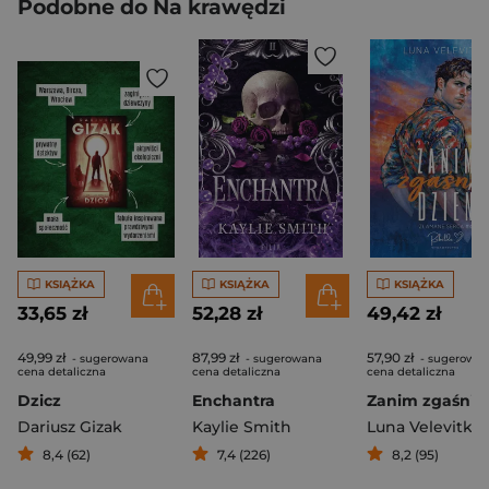
Podobne do Na krawędzi
KSIĄŻKA
KSIĄŻKA
KSIĄŻKA
33,65 zł
52,28 zł
49,42 zł
49,99 zł
87,99 zł
57,90 zł
- sugerowana
- sugerowana
- sugerowa
cena detaliczna
cena detaliczna
cena detaliczna
Dzicz
Enchantra
Dariusz Gizak
Kaylie Smith
Luna Velevitka
8,4 (62)
7,4 (226)
8,2 (95)