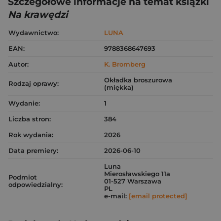
Szczegółowe informacje na temat książki
Na krawędzi
Wydawnictwo:
LUNA
EAN:
9788368647693
Autor:
K. Bromberg
Okładka broszurowa
Rodzaj oprawy:
(miękka)
Wydanie:
1
Liczba stron:
384
Rok wydania:
2026
Data premiery:
2026-06-10
Luna
Mierosławskiego 11a
Podmiot
01-527 Warszawa
odpowiedzialny:
PL
e-mail:
[email protected]