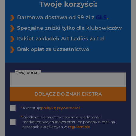
Twoje korzyści:
Darmowa dostawa od 99 zł z
Specjalne zniżki tylko dla klubowiczów
Pakiet zakładek Art Ladies za 1 zł
Brak opłat za uczestnictwo
Twój e-mail
DOŁĄCZ DO ZNAK EKSTRA
*
Akceptuję
politykę prywatności
*
Zgadzam się na otrzymywanie wiadomości
marketingowych (newsletter) na podany
e-mail
na
zasadach określonych w
regulaminie
.