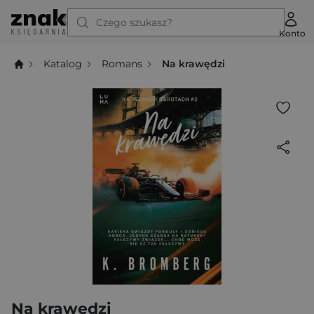
Czego szukasz?
Konto
Katalog
Romans
Na krawędzi
Na krawędzi