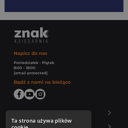
Napisz do nas
Poniedziałek - Piątek
8:00 - 18:00
[email protected]
Bądź z nami na bieżąco
O Księgarni Znak
Ta strona używa plików
cookie
Zakupy u nas