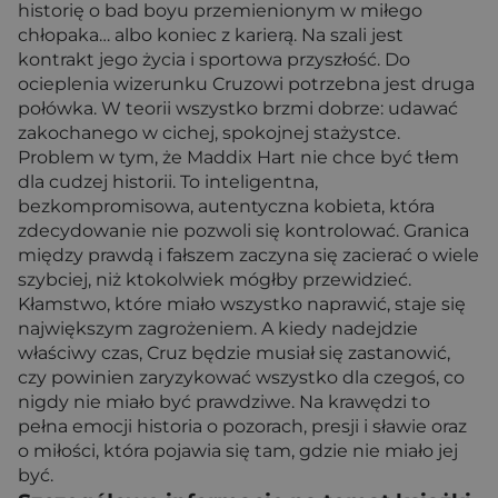
historię o bad boyu przemienionym w miłego
chłopaka… albo koniec z karierą. Na szali jest
kontrakt jego życia i sportowa przyszłość. Do
ocieplenia wizerunku Cruzowi potrzebna jest druga
połówka. W teorii wszystko brzmi dobrze: udawać
zakochanego w cichej, spokojnej stażystce.
Problem w tym, że Maddix Hart nie chce być tłem
dla cudzej historii. To inteligentna,
bezkompromisowa, autentyczna kobieta, która
zdecydowanie nie pozwoli się kontrolować. Granica
między prawdą i fałszem zaczyna się zacierać o wiele
szybciej, niż ktokolwiek mógłby przewidzieć.
Kłamstwo, które miało wszystko naprawić, staje się
największym zagrożeniem. A kiedy nadejdzie
właściwy czas, Cruz będzie musiał się zastanowić,
czy powinien zaryzykować wszystko dla czegoś, co
nigdy nie miało być prawdziwe. Na krawędzi to
pełna emocji historia o pozorach, presji i sławie oraz
o miłości, która pojawia się tam, gdzie nie miało jej
być.