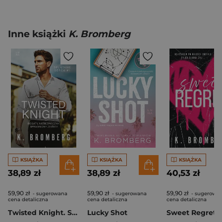
Inne książki
K. Bromberg
KSIĄŻKA
KSIĄŻKA
KSIĄŻKA
38,89 zł
38,89 zł
40,53 zł
59,90 zł
59,90 zł
59,90 zł
- sugerowana
- sugerowana
- sugerowa
cena detaliczna
cena detaliczna
cena detaliczna
Twisted Knight. Splątane serca. Tom 1
Lucky Shot
Sweet Regret