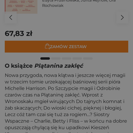
Edyta Prusinowska
,
Julita Rejnów
,
Ola
Rochowiak
67,83 zł
ZAMÓW ZESTAW
O książce
Plątanina zaklęć
Nowa przygoda, nowa klątwa i jeszcze więcej magii
w trzecim tomie urzekającej baśniowej serii pióra
Michelle Harrison. Po Szczypcie magii i Odrobinie
czarów czas na Plątaninę zaklęć. Wprost z
Wronoskału mgieł wirujących Do tajnych komnat i
żab skaczących; Do wioski cichej, pięknej i błogiej,
Lecz cóż tam czai się tuż za rogiem…? Siostry
Wspaczne – Charlie, Betty i Fliss – w końcu na dobre
opuszczają chylącą się ku upadkowi Kieszeń