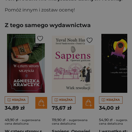
Pomóż innym i zostaw ocenę!
Z tego samego wydawnictwa
KSIĄŻKA
KSIĄŻKA
KSIĄŻKA
34,89 zł
75,67 zł
34,00 zł
49,90 zł
119,90 zł
54,90 zł
- sugerowana
- sugerowana
- sugerowa
cena detaliczna
cena detaliczna
cena detaliczna
W cztery strony szczęścia
Sapiens. Opowieść graficzna