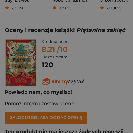
Suyi Davies
Robert J. Szmidt
Orson Scott Ca
7,3 (13)
7,8 (32)
7,0 (1133)
Oceny i recenzje książki
Plątanina zaklęć
Średnia ocen:
8.21
/10
Liczba ocen:
120
Powiedz nam, co myślisz!
Pomóż innym i zostaw ocenę!
ZALOGUJ SIĘ, ABY DODAĆ OPINIĘ
Ten produkt nie ma jeszcze żadnych recenzji