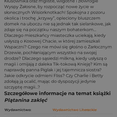
Kłusownika oraz mgliste, wilgotne i złowrogie
Wyspy Żałosne, by rozpocząć nowe życie w
słonecznych Wisiorknotkach! Spokojna z pozoru
okolica i trochę „krzywy”, opleciony bluszczem
domek na uboczu nie są jednak tak sielankowe, jak
zdaje się na początku naszym bohaterkom…
Dlaczego mieszkańcy miasteczka uciekają, kiedy
usłyszą o Kosowej Chacie, w której zamieszkali
Wspaczni? Czego nie mówi się głośno o Żarłocznym
Drzewie, pochłaniającym wszystko na swojej
drodze? Dlaczego sąsiedzi milkną, kiedy usłyszą o
magii i omijają z daleka Tik-tokową Knieję? Kim są
naprawdę panna Piglak i jej tajemnicza siostra?
Jakie odkrycie odmieni Fliss? Czy Charlie i Betty
zdołają ją ocalić, mając do dyspozycji jedynie
szczyptę magii…?
Szczegółowe informacje na temat książki
Plątanina zaklęć
Wydawnictwo:
Wydawnictwo Literackie