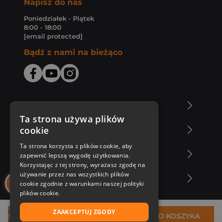
Napisz do nas
Poniedziałek - Piątek
8:00 - 18:00
[email protected]
Bądź z nami na bieżąco
O Księgarni Znak
Ta strona używa plików
cookie
Zakupy u nas
Ta strona korzysta z plików cookie, aby
Nasza oferta
zapewnić lepszą wygodę użytkowania.
Korzystając z tej strony, wyrażasz zgodę na
używanie przez nas wszystkich plików
Nasi autorzy
cookie zgodnie z warunkami naszej polityki
plików cookie.
ZAAKCEPTUJ ZGODY
30,84 zł
DO KOSZYKA