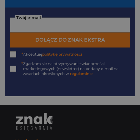
Twój e-mail
DOŁĄCZ DO ZNAK EKSTRA
*
Akceptuję
politykę prywatności
*
Zgadzam się na otrzymywanie wiadomości
marketingowych (newsletter) na podany
e-mail
na
zasadach określonych w
regulaminie
.