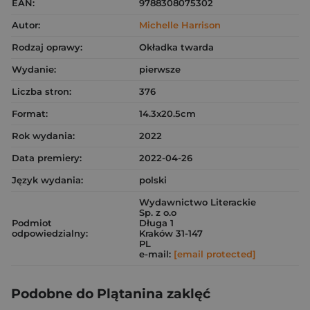
EAN:
9788308075302
Autor:
Michelle Harrison
Rodzaj oprawy:
Okładka twarda
Wydanie:
pierwsze
Liczba stron:
376
Format:
14.3x20.5cm
Rok wydania:
2022
Data premiery:
2022-04-26
Język wydania:
polski
Wydawnictwo Literackie
Sp. z o.o
Podmiot
Długa 1
odpowiedzialny:
Kraków 31-147
PL
e-mail:
[email protected]
Podobne do Plątanina zaklęć