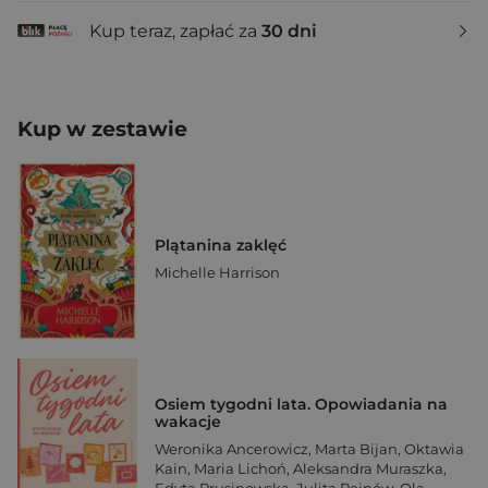
Kup teraz, zapłać za
30 dni
Kup w zestawie
Plątanina zaklęć
Michelle Harrison
Osiem tygodni lata. Opowiadania na
wakacje
Weronika Ancerowicz
,
Marta Bijan
,
Oktawia
Kain
,
Maria Lichoń
,
Aleksandra Muraszka
,