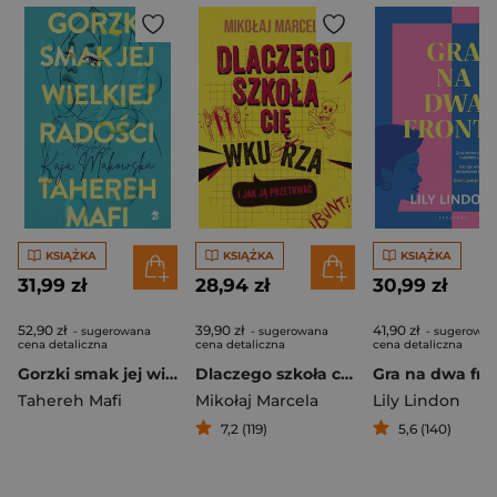
KSIĄŻKA
KSIĄŻKA
KSIĄŻKA
31,99 zł
28,94 zł
30,99 zł
52,90 zł
39,90 zł
41,90 zł
- sugerowana
- sugerowana
- sugerowan
cena detaliczna
cena detaliczna
cena detaliczna
Gorzki smak jej wielkiej radości
Dlaczego szkoła cię wkurza i jak ją przetrwać
Gra na dwa fro
Tahereh Mafi
Mikołaj Marcela
Lily Lindon
7,2 (119)
5,6 (140)