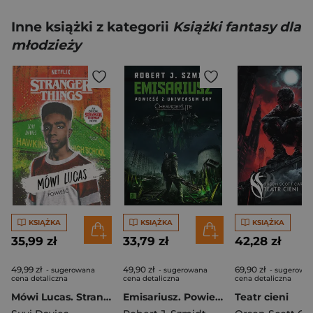
Inne książki z kategorii
Książki fantasy dla
młodzieży
KSIĄŻKA
KSIĄŻKA
KSIĄŻKA
35,99 zł
33,79 zł
42,28 zł
49,99 zł
49,90 zł
69,90 zł
- sugerowana
- sugerowana
- sugerowa
cena detaliczna
cena detaliczna
cena detaliczna
Mówi Lucas. Stranger Things
Emisariusz. Powieść z Uniwersum gry Chernobylite
Teatr cieni