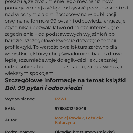
pokazują, że zrozumienie jego mechanizmów
pomaga zmniejszyć lęk i odzyskać poczucie kontroli
nad własnym ciałem. Zastosowana w publikacji
oryginalna formuła 99 pytań i odpowiedzi angażuje
czytelnika i pozwala łatwo odnaleźć interesujące
zagadnienia – od podstawowych wyjaśnień po
bardziej szczegółowe kwestie dotyczące terapii i
profilaktyki. To wartościowa lektura zarówno dla
wszystkich, którzy chcą świadomie dbać o zdrowie,
lepiej rozumieć swoje dolegliwości i skuteczniej
radzić sobie z bólem – bez strachu, za to z wiedzą i
większym spokojem.
Szczegółowe informacje na temat książki
Ból. 99 pytań i odpowiedzi
Wydawnictwo:
PZWL
EAN:
9788301248048
Maciej Pawlak
,
Leźnicka
Autor:
Katarzyna
Rodzaj oprawy:
Okładka broszurowa (miękka)