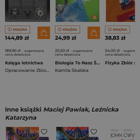
KSIĄŻKA
KSIĄŻKA
KSIĄŻKA
144,89 zł
24,99 zł
38,83 zł
189,90 zł
25,50 zł
54,00 zł
- sugerowana
- sugerowana
- sugerowa
cena detaliczna
cena detaliczna
cena detaliczna
Księga lotnictwa
Biologia To Nasz Świat ćwiczenia dla klasy 7 szkoła podstawowa EDYCJA 2026
Opracowanie Zbiorowe
Kamila Skalska
Inne książki
Maciej Pawlak, Leźnicka
Katarzyna