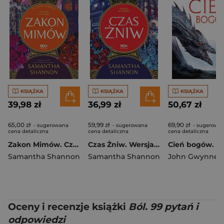
KSIĄŻKA
KSIĄŻKA
KSIĄŻKA
39,98 zł
36,99 zł
50,67 zł
65,00 zł
59,99 zł
69,90 zł
- sugerowana
- sugerowana
- sugerowa
cena detaliczna
cena detaliczna
cena detaliczna
Zakon Mimów. Czas żniw wer. autorska
Czas Żniw. Wersja autorska wyd. 5
Samantha Shannon
Samantha Shannon
John Gwynne
Oceny i recenzje książki
Ból. 99 pytań i
odpowiedzi