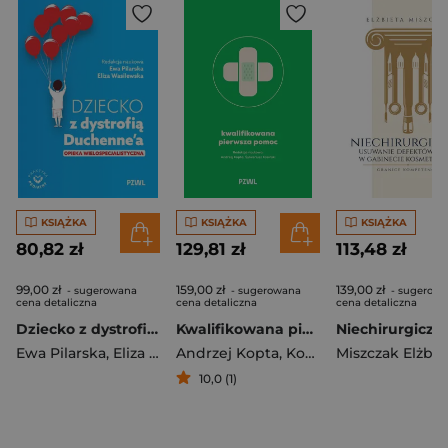
KSIĄŻKA
KSIĄŻKA
KSIĄŻKA
80,82 zł
129,81 zł
113,48 zł
99,00 zł
159,00 zł
139,00 zł
- sugerowana
- sugerowana
- sugerow
cena detaliczna
cena detaliczna
cena detaliczna
Dziecko z dystrofią Duchenne’a
Kwalifikowana pierwsza pomoc
Ewa Pilarska
,
Eliza Wasilewska
Andrzej Kopta
,
Kosiński Sylweriusz
Miszczak Elżbie
10,0 (1)