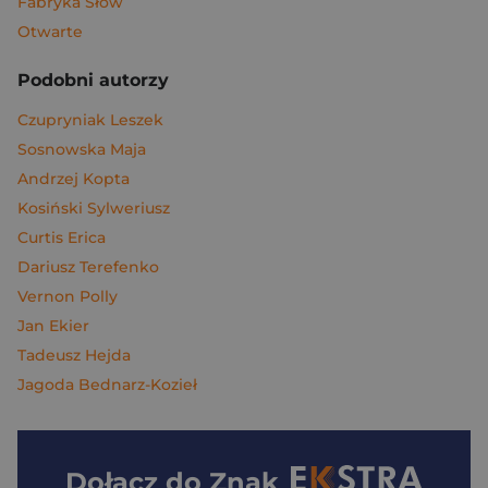
Fabryka Słów
Otwarte
Podobni autorzy
Czupryniak Leszek
Sosnowska Maja
Andrzej Kopta
Kosiński Sylweriusz
Curtis Erica
Dariusz Terefenko
Vernon Polly
Jan Ekier
Tadeusz Hejda
Jagoda Bednarz-Kozieł
Dołącz do
Znak