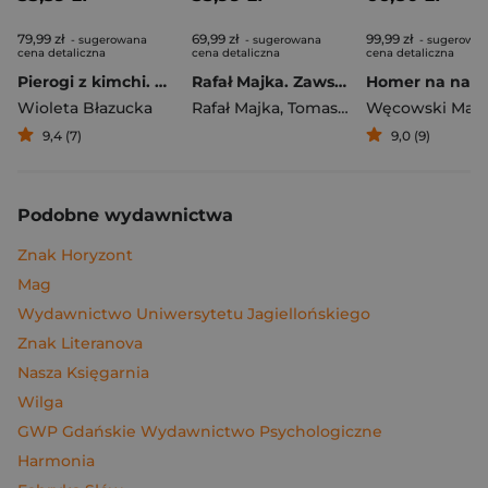
79,99 zł
69,99 zł
99,99 zł
- sugerowana
- sugerowana
- sugerowa
cena detaliczna
cena detaliczna
cena detaliczna
Pierogi z kimchi. Moje ulubione azjatyckie przepisy
Rafał Majka. Zawsze z przodu. Rozmawia Tomasz Kalemba - książka z autografem
Wioleta Błazucka
Rafał Majka
,
Tomasz Kalemba
Węcowski Mar
9,4 (7)
9,0 (9)
Podobne wydawnictwa
Znak Horyzont
Mag
Wydawnictwo Uniwersytetu Jagiellońskiego
Znak Literanova
Nasza Księgarnia
Wilga
GWP Gdańskie Wydawnictwo Psychologiczne
Harmonia