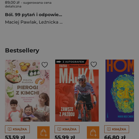
89,00 zł
- sugerowana cena
detaliczna
Ból. 99 pytań i odpowiedzi
Maciej Pawlak
,
Leźnicka Katarzyna
Bestsellery
KSIĄŻKA
KSIĄŻKA
KSIĄŻKA
53,59 zł
55,99 zł
66,80 zł