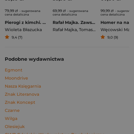
79,99 zł
69,99 zł
99,99 zł
- sugerowana
- sugerowana
- sugerowa
cena detaliczna
cena detaliczna
cena detaliczna
Pierogi z kimchi. Moje ulubione azjatyckie przepisy
Rafał Majka. Zawsze z przodu. Rozmawia Tomasz Kalemba - książka z autografem
Wioleta Błazucka
Rafał Majka
,
Tomasz Kalemba
Węcowski Mar
9,4 (7)
9,0 (9)
Podobne wydawnictwa
Egmont
Moondrive
Nasza Księgarnia
Znak Literanova
Znak Koncept
Czarne
Wilga
Olesiejuk