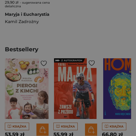
29,90 zł
- sugerowana cena
detaliczna
Maryja i Eucharystia
Kamil Zadrożny
Bestsellery
KSIĄŻKA
KSIĄŻKA
KSIĄŻKA
53,59 zł
55,99 zł
66,80 zł