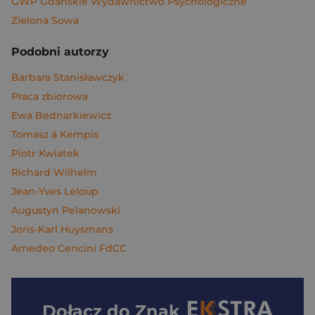
GWP Gdańskie Wydawnictwo Psychologiczne
Zielona Sowa
Podobni autorzy
Barbara Stanisławczyk
Praca zbiorowa
Ewa Bednarkiewicz
Tomasz á Kempis
Piotr Kwiatek
Richard Wilhelm
Jean-Yves Leloup
Augustyn Pelanowski
Joris-Karl Huysmans
Amedeo Cencini FdCC
Dołącz do
Znak