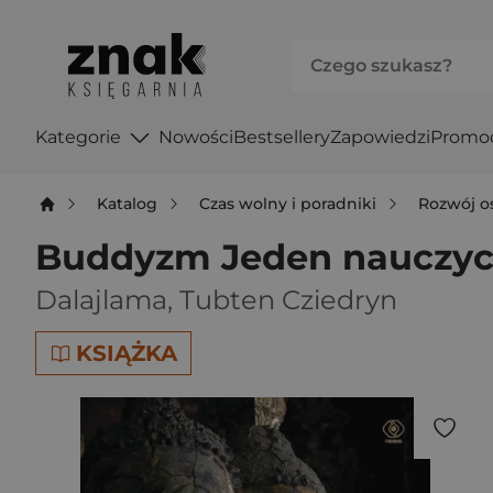
Kategorie
Nowości
Bestsellery
Zapowiedzi
Promo
Katalog
Czas wolny i poradniki
Rozwój o
Buddyzm Jeden nauczycie
Dalajlama
,
Tubten Cziedryn
KSIĄŻKA