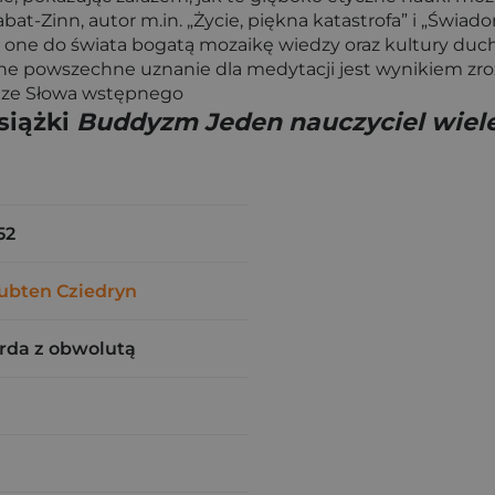
 Kabat-Zinn, autor m.in. „Życie, piękna katastrofa” i „Św
ne do świata bogatą mozaikę wiedzy oraz kultury ducho
ne powszechne uznanie dla medytacji jest wynikiem zroz
 - ze Słowa wstępnego
siążki
Buddyzm Jeden nauczyciel wiele
52
ubten Cziedryn
rda z obwolutą