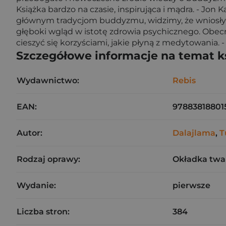
Książka bardzo na czasie, inspirująca i mądra. - Jon
głównym tradycjom buddyzmu, widzimy, że wniosły o
głęboki wgląd w istotę zdrowia psychicznego. Obec
cieszyć się korzyściami, jakie płyną z medytowania.
Szczegółowe informacje na temat k
Wydawnictwo:
Rebis
EAN:
97883818801
Autor:
Dalajlama
,
T
Rodzaj oprawy:
Okładka twa
Wydanie:
pierwsze
Liczba stron:
384