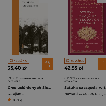
KSIĄŻKA
KSIĄŻKA
35,40 zł
42,55 zł
59,00 zł
69,99 zł
- sugerowana cena
- sugerowana cena
detaliczna
detaliczna
Głos uciśnionych Siedem dekad walki z Chinami o mój kraj i naród
Sztuka szc
Dalajlama
Howard C. Cutler
,
Dalajlam
8,0 (4)