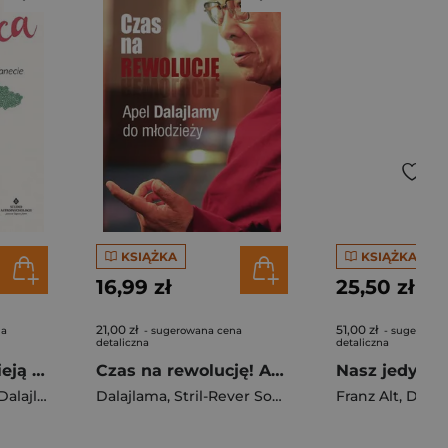
KSIĄŻKA
KSIĄŻKA
16,99 zł
25,50 zł
21,00 zł
51,00 zł
na
- sugerowana cena
- sugerowan
detaliczna
detaliczna
Od serca. Z nadzieją i miłością o naszej planecie
Czas na rewolucję! Apel Dalajlamy do młodzieży
Nasz jedyny
Dalajlama
Dalajlama
,
Stril-Rever Sofia
Franz Alt
,
Dalaj