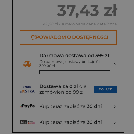
37,43 zł
49,90 zł
- sugerowana cena detaliczna
POWIADOM O DOSTĘPNOŚCI
Darmowa dostawa od 399 zł
Do darmowej dostawy brakuje Ci
399,00 zł
Dostawa za 0 zł
dla
DOŁĄCZ
zamówień od 99 zł
Kup teraz, zapłać za
30 dni
Kup teraz, zapłać za
30 dni