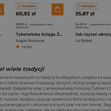
KSIĄŻKA
KSIĄŻKA
60,92 zł
35,87 zł
89,90 zł
54,90 zł
- sugerowana cena
- sugerowana cen
detaliczna
detaliczna
a naturalnego światła
Tybetańska Księga Życia i Umierania
Sogjal Rinpocze
Liz Rideal
7,9 (151)
 wiele tradycji
eniem opisanych tu tradycji buddyjskich, książka ta ok
cz także stanowi inspirację dla tych, którzy pragną lepsz
tobliwość Dalajlama wraz z amerykańską mniszką Tubten 
e Sri Lanki i Azji Południowo-Wschodniej. Autorzy kładą n
kich nurtów. Książka ukazuje spektrum form buddyzmu i
 wyczerpujących i ekumenicznych prac na ten temat. Jego
, pokazując zarazem, jak te głęboko etyczne nauki możn