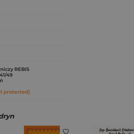
iczy REBIS
41/49
ań
l protected]
dryn