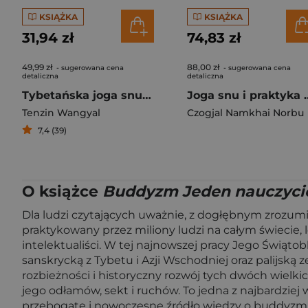
KSIĄŻKA
KSIĄŻKA
31,94 zł
74,83 zł
49,99 zł
88,00 zł
- sugerowana cena
- sugerowana cena
detaliczna
detaliczna
Tybetańska joga snu i śnienia
Joga snu i praktyk
Tenzin Wangyal
Czogjal Namkhai Norbu
7,4 (39)
O książce
Buddyzm Jeden nauczyciel
Dla ludzi czytających uważnie, z dogłębnym zrozumi
praktykowany przez miliony ludzi na całym świecie, le
intelektualiści. W tej najnowszej pracy Jego Świą
sanskrycką z Tybetu i Azji Wschodniej oraz palijską z
rozbieżności i historyczny rozwój tych dwóch wiel
jego odłamów, sekt i ruchów. To jedna z najbardziej
przebogate i nowoczesne źródło wiedzy o buddyzmie