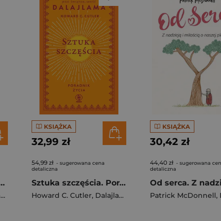
KSIĄŻKA
KSIĄŻKA
32,99 zł
30,42 zł
54,99 zł
44,40 zł
- sugerowana cena
- sugerowana ce
detaliczna
detaliczna
zęścia w trudnych czasach wyd. 2024
Sztuka szczęścia. Poradnik życia wyd. 2024
a
Howard C. Cutler
,
Dalajlama
Patrick McDonnell
,