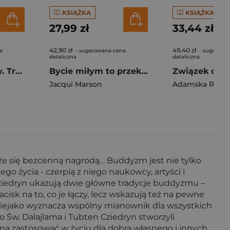
KSIĄŻKA
KSIĄŻKA
27,99 zł
33,44 zł
42,90 zł
49,40 zł
a
- sugerowana cena
- sugerowa
detaliczna
detaliczna
Jak czytać obrazy. Treść, forma, technika
Bycie miłym to przekleństwo
Jacqui Marson
aże się bezcenną nagrodą… Buddyzm jest nie tylko
ego życia - czerpią z niego naukowcy, artyści i
Cziedryn ukazują dwie główne tradycje buddyzmu –
acisk na to, co je łączy, lecz wskazują też na pewne
 niejako wyznacza wspólny mianownik dla wszystkich
 Św. Dalajlama i Tubten Cziedryn stworzyli
a zastosować w życiu dla dobra własnego i innych.