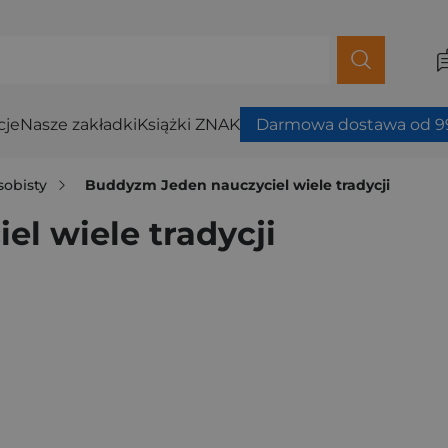
cje
Nasze zakładki
Książki ZNAK
Darmowa dostawa od 99
sobisty
Buddyzm Jeden nauczyciel wiele tradycji
l wiele tradycji