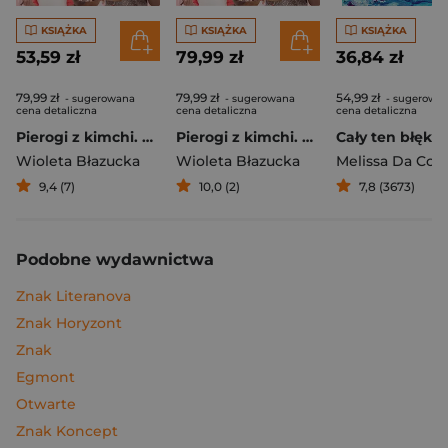
KSIĄŻKA
KSIĄŻKA
KSIĄŻKA
53,59 zł
79,99 zł
36,84 zł
79,99 zł
79,99 zł
54,99 zł
- sugerowana
- sugerowana
- sugerowa
cena detaliczna
cena detaliczna
cena detaliczna
Pierogi z kimchi. Moje ulubione azjatyckie przepisy
Pierogi z kimchi. Moje ulubione azjatyckie przepisy - książka z autografem
Cały ten błękit
Wioleta Błazucka
Wioleta Błazucka
Melissa Da Cos
9,4 (7)
10,0 (2)
7,8 (3673)
Podobne wydawnictwa
Znak Literanova
Znak Horyzont
Znak
Egmont
Otwarte
Znak Koncept