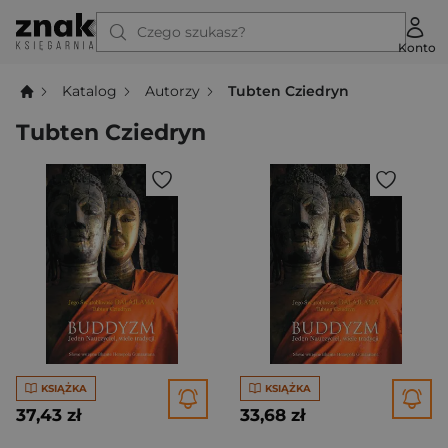
Czego szukasz?
Konto
Katalog
Autorzy
Tubten Cziedryn
Tubten Cziedryn
KSIĄŻKA
KSIĄŻKA
37,43 zł
33,68 zł