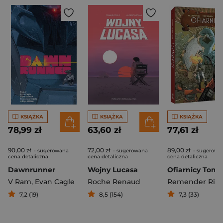
KSIĄŻKA
KSIĄŻKA
KSIĄŻKA
78,99 zł
63,60 zł
77,61 zł
90,00 zł
72,00 zł
89,00 zł
- sugerowana
- sugerowana
- sugerowa
cena detaliczna
cena detaliczna
cena detaliczna
Dawnrunner
Wojny Lucasa
Ofiarnicy Tom 1
V Ram
,
Evan Cagle
Roche Renaud
Remender Ric
7,2 (19)
8,5 (154)
7,3 (33)