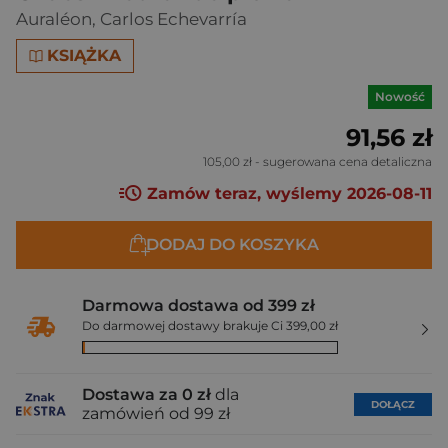
Auraléon
,
Carlos Echevarría
KSIĄŻKA
Nowość
91,56 zł
105,00 zł
- sugerowana cena detaliczna
Zamów teraz, wyślemy 2026-08-11
DODAJ DO KOSZYKA
Darmowa dostawa od 399 zł
Do darmowej dostawy brakuje Ci 399,00 zł
Dostawa za 0 zł
dla
DOŁĄCZ
zamówień od 99 zł