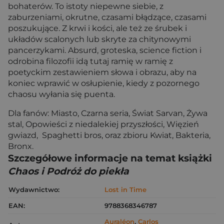
bohaterów. To istoty niepewne siebie, z
zaburzeniami, okrutne, czasami błądzące, czasami
poszukujące. Z krwi i kości, ale też ze śrubek i
układów scalonych lub skryte za chitynowymi
pancerzykami. Absurd, groteska, science fiction i
odrobina filozofii idą tutaj ramię w ramię z
poetyckim zestawieniem słowa i obrazu, aby na
koniec wprawić w osłupienie, kiedy z pozornego
chaosu wyłania się puenta.
Dla fanów: Miasto, Czarna seria, Świat Sarvan, Żywa
stal, Opowieści z niedalekiej przyszłości, Więzień
gwiazd, Spaghetti bros, oraz zbioru Kwiat, Bakteria,
Bronx.
Szczegółowe informacje na temat książki
Chaos i Podróż do piekła
Wydawnictwo:
Lost in Time
EAN:
9788368346787
Auraléon
,
Carlos