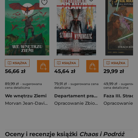
KSIĄŻKA
KSIĄŻKA
KSIĄŻKA
56,66 zł
45,64 zł
29,99 zł
89,99 zł
79,91 zł
49,99 zł
- sugerowana
- sugerowana cena
- sugerowa
cena detaliczna
detaliczna
cena detaliczna
We wnętrzu Ziemi
Departament prawdy T.6 Sztandar wyprowadzić
Morvan Jean-David
,
Rafael Ortiz
Opracowanie Zbiorowe
Oceny i recenzje książki
Chaos i Podróż