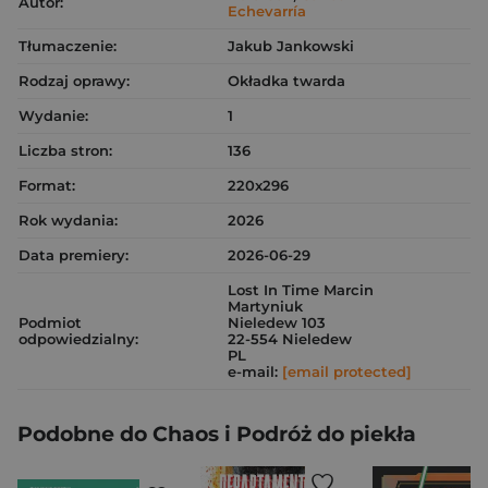
Autor:
Echevarría
Tłumaczenie:
Jakub Jankowski
Rodzaj oprawy:
Okładka twarda
Wydanie:
1
Liczba stron:
136
Format:
220x296
Rok wydania:
2026
Data premiery:
2026-06-29
Lost In Time Marcin
Martyniuk
Podmiot
Nieledew 103
odpowiedzialny:
22-554 Nieledew
PL
e-mail:
[email protected]
Podobne do Chaos i Podróż do piekła