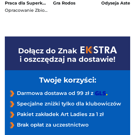
Praca dla Superkwęka
Gra Rodos
Opracowanie Zbiorowe
Dołącz do
Znak
i oszczędzaj na dostawie!
Twoje korzyści:
Darmowa dostawa od 99 zł z
Specjalne zniżki tylko dla klubowiczów
Pakiet zakładek Art Ladies za 1 zł
Brak opłat za uczestnictwo