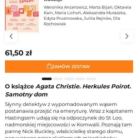
Weronika Ancerowicz
,
Marta Bijan
,
Oktawia
Kain
,
Maria Lichoń
,
Aleksandra Muraszka
,
Edyta Prusinowska
,
Julita Rejnów
,
Ola
Rochowiak
61,50 zł
ZAMÓW ZESTAW
O książce
Agata Christie. Herkules Poirot.
Samotny dom
Słynny detektyw z wypomadowanym wąsem
postanawia przejść na emeryturę. Wraz z kapitanem
Hastingsem udają się na odpoczynek do St Loo,
nadmorskiej miejscowości w Kornwalii. Poznają tam
pannę Nick Buckley, właścicielkę starego domu,