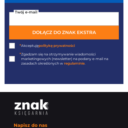
Twój e-mail
DOŁĄCZ DO ZNAK EKSTRA
*
Akceptuję
politykę prywatności
*
Zgadzam się na otrzymywanie wiadomości
marketingowych (newsletter) na podany
e-mail
na
zasadach określonych w
regulaminie
.
Napisz do nas