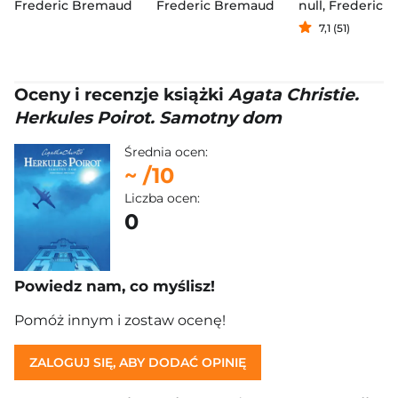
Frederic Bremaud
Frederic Bremaud
null
,
Frederic Brem
7,1 (51)
Oceny i recenzje książki
Agata Christie.
Herkules Poirot. Samotny dom
Średnia ocen:
~
/10
Liczba ocen:
0
Powiedz nam, co myślisz!
Pomóż innym i zostaw ocenę!
ZALOGUJ SIĘ, ABY DODAĆ OPINIĘ