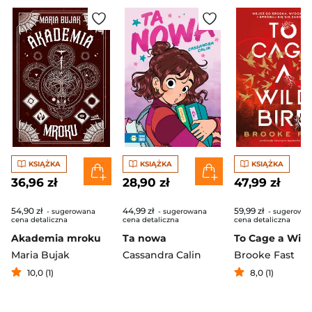
KSIĄŻKA
KSIĄŻKA
KSIĄŻKA
36,96 zł
28,90 zł
47,99 zł
54,90 zł
44,99 zł
59,99 zł
- sugerowana
- sugerowana
- sugerowa
cena detaliczna
cena detaliczna
cena detaliczna
Akademia mroku
Ta nowa
Maria Bujak
Cassandra Calin
Brooke Fast
10,0 (1)
8,0 (1)