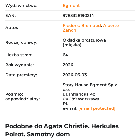
Wydawnictwo:
Egmont
EAN:
9788328190214
Frederic Bremaud
,
Alberto
Autor:
Zanon
Okładka broszurowa
Rodzaj oprawy:
(miękka)
Liczba stron:
64
Rok wydania:
2026
Data premiery:
2026-06-03
Story House Egmont Sp z
o.o.
Podmiot
ul. Inflancka 4c
odpowiedzialny:
00-189 Warszawa
PL
e-mail:
[email protected]
Podobne do Agata Christie. Herkules
Poirot. Samotny dom