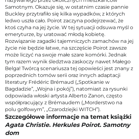
nazywanego przez okolicznych mieszkańców
Samotnym. Okazuje się, w ostatnim czasie pannie
Buckley przytrafiło się kilka wypadków, z których
ledwo uszła cało. Poirot zaczyna podejrzewać, że
ktoś czyha na jej życie. W tej sytuacji odsuwa myśl o
emeryturze, by uratować młodą kobietę.
Rozwiązanie zagadki tajemniczych zamachów na jej
życie nie będzie łatwe, na szczęście Poirot zawsze
może liczyć na swoje małe szare komórki. Jednak
tym razem wynik śledztwa zaskoczy nawet Małego
Belga! Twórcą scenariusza tej opowieści jest znany z
poprzednich tomów serii oraz innych adaptacji
literatury Frédéric Brémaud („Spotkanie w
Bagdadzie”, „Wojna i pokój”), natomiast za rysunki
odpowiada włoski artysta Alberto Zanon, często
współpracujący z Brémaudem („Morderstwo na
polu golfowym”, „Czarodziejki WITCH”).
Szczegółowe informacje na temat książki
Agata Christie. Herkules Poirot. Samotny
dom