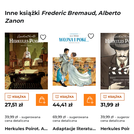
Inne książki
Frederic Bremaud, Alberto
Zanon
KSIĄŻKA
KSIĄŻKA
KSIĄŻKA
27,51 zł
44,41 zł
31,99 zł
39,99 zł
69,99 zł
39,99 zł
- sugerowana
- sugerowana
- sugerowa
cena detaliczna
cena detaliczna
cena detaliczna
Herkules Poirot. A.B.C. Agatha Christie wyd. 2026
Adaptacje literatury. Wojna i pokój