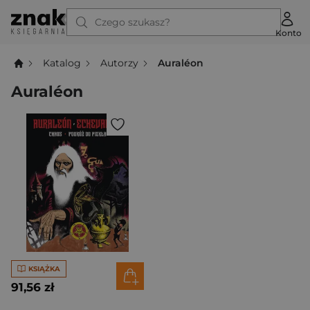
Czego szukasz?
Konto
Katalog
Autorzy
Auraléon
Auraléon
KSIĄŻKA
91,56 zł