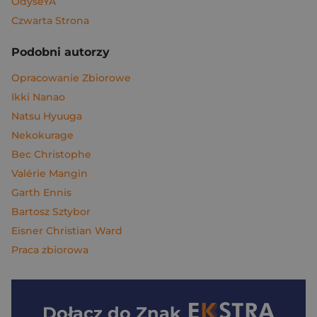
OdyseYA
Czwarta Strona
Podobni autorzy
Opracowanie Zbiorowe
Ikki Nanao
Natsu Hyuuga
Nekokurage
Bec Christophe
Valérie Mangin
Garth Ennis
Bartosz Sztybor
Eisner Christian Ward
Praca zbiorowa
Dołącz do
Znak