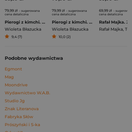
79,99 zł
79,99 zł
69,99 zł
- sugerowana
- sugerowana
- sugerowa
cena detaliczna
cena detaliczna
cena detaliczna
Pierogi z kimchi. Moje ulubione azjatyckie przepisy
Pierogi z kimchi. Moje ulubione azjatyckie przepisy - książka z autografem
Wioleta Błazucka
Wioleta Błazucka
Rafał Majka
,
Tomasz 
9,4 (7)
10,0 (2)
Podobne wydawnictwa
Egmont
Mag
Moondrive
Wydawnictwo W.A.B.
Studio Jg
Znak Literanova
Fabryka Słów
Prószyński i S-ka