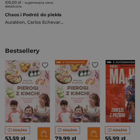
105,00 zł
- sugerowana cena
detaliczna
Chaos i Podróż do piekła
Auraléon
,
Carlos Echevarría
Bestsellery
KSIĄŻKA
KSIĄŻKA
KSIĄŻKA
53,59 zł
79,99 zł
55,99 zł