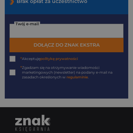
Brak opłat za uczestnictwo
Twój e-mail
DOŁĄCZ DO ZNAK EKSTRA
*
Akceptuję
politykę prywatności
*
Zgadzam się na otrzymywanie wiadomości
marketingowych (newsletter) na podany
e-mail
na
zasadach określonych w
regulaminie
.