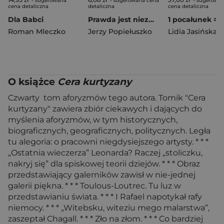
- sugerowana
- sugerowana cena
- sugerowa
cena detaliczna
detaliczna
cena detaliczna
Dla Babci
Prawda jest niezmienna
Roman Mleczko
Jerzy Popiełuszko
Lidia Jasińska
O książce
Cera kurtyzany
Czwarty tom aforyzmów tego autora. Tomik "Cera
kurtyzany" zawiera zbiór ciekawych i dających do
myślenia aforyzmów, w tym historycznych,
biograficznych, geograficznych, politycznych. Legła
tu alegoria: o pracowni niegdysiejszego artysty. * * *
„Ostatnia wieczerza” Leonarda? Raczej „stoliczku,
nakryj się” dla spiskowej teorii dziejów. * * * Obraz
przedstawiający galerników zawisł w nie-jednej
galerii piękna. * * * Toulous-Loutrec. Tu luz w
przedstawianiu świata. * * * I Rafael napotykał rafy
niemocy. * * * „Witebsku, witeziu mego malarstwa”,
zaszeptał Chagall. * * * Zło na złom. * * * Co bardziej