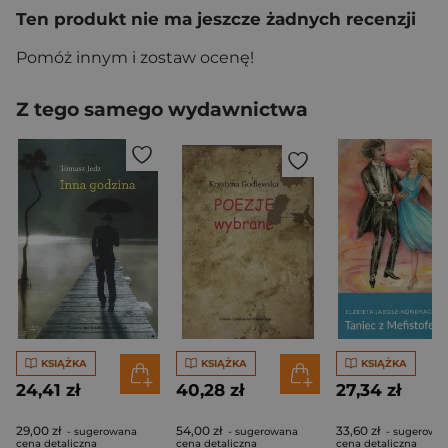
Ten produkt nie ma jeszcze żadnych recenzji
Pomóż innym i zostaw ocenę!
Z tego samego wydawnictwa
KSIĄŻKA
KSIĄŻKA
KSIĄŻKA
24,41 zł
40,28 zł
27,34 zł
29,00 zł
54,00 zł
33,60 zł
- sugerowana
- sugerowana
- sugerowa
cena detaliczna
cena detaliczna
cena detaliczna