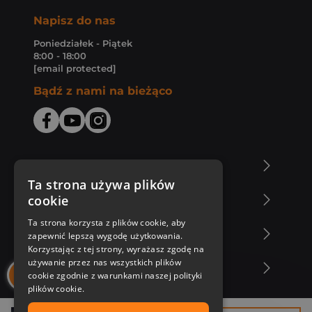
Napisz do nas
Poniedziałek - Piątek
8:00 - 18:00
[email protected]
Bądź z nami na bieżąco
O Księgarni Znak
Ta strona używa plików
cookie
Zakupy u nas
Ta strona korzysta z plików cookie, aby
Nasza oferta
zapewnić lepszą wygodę użytkowania.
Korzystając z tej strony, wyrażasz zgodę na
używanie przez nas wszystkich plików
Nasi autorzy
cookie zgodnie z warunkami naszej polityki
plików cookie.