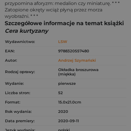
przypomina aforyzm: medalion czy miniaturę. * * *
Zatopione okręty wciąż płyną przez morza
wyobraźni. * * *
Szczegółowe informacje na temat książki
Cera kurtyzany
Wydawnictwo:
LSW
EAN:
9788320557480
Autor:
Andrzej Szymański
Okładka broszurowa
Rodzaj oprawy:
(miękka)
Wydanie:
pierwsze
Liczba stron:
52
Format:
15.0x21.0cm
Rok wydania:
2020
Data premiery:
2020-09-11
Język wydania:
polski