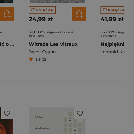
KSIĄŻKA
KSIĄŻKA
24,99 zł
41,99 zł
30,00 zł
56,70 zł
na
- sugerowana cena
- sugerowa
detaliczna
detaliczna
Klezmer Opowieść o życiu Leopolda Kozłowskiego-Kleinmana
Witraże Les vitraux
Jacek Cygan
Leopold Kozłow
5,5 (2)