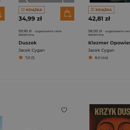
KSIĄŻKA
KSIĄŻKA
34,99 zł
42,81 zł
59,90 zł
58,00 zł
- sugerowana cena
- sugerowana ce
detaliczna
detaliczna
Duszek
Jacek Cygan
Jacek Cygan
7,0 (1)
8,0 (44)