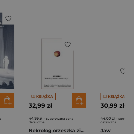
KSIĄŻKA
KSIĄŻKA
32,99 zł
30,99 zł
44,99 zł
44,00 zł
a
- sugerowana cena
- sugerowa
detaliczna
detaliczna
Nekrolog orzeszka ziemnego
Jaw