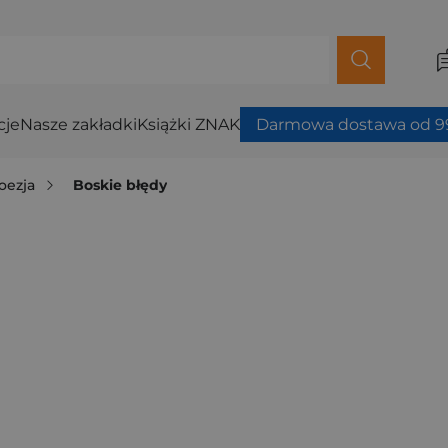
cje
Nasze zakładki
Książki ZNAK
Darmowa dostawa od 99
oezja
Boskie błędy