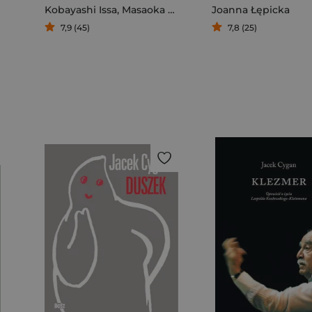
Kobayashi Issa
,
Masaoka Shiki
,
Matsuo Basho
Joanna Łępicka
,
Yosa B
7,9 (45)
7,8 (25)