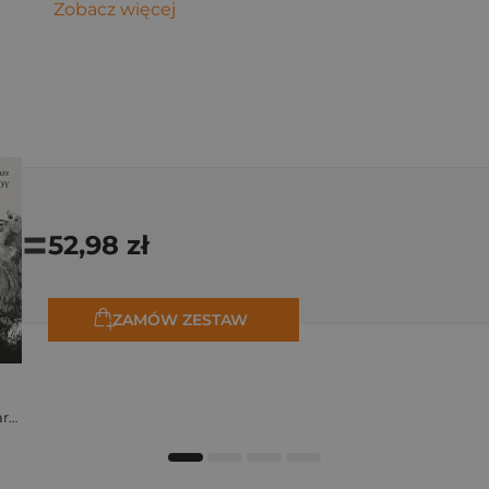
Zobacz więcej
=
52,98 zł
ZAMÓW ZESTAW
Stanisław Kalina Jaglarz