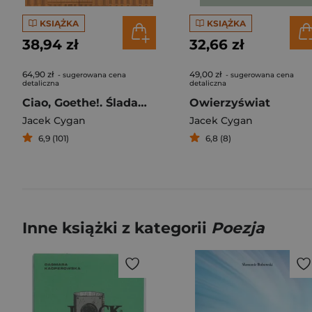
KSIĄŻKA
KSIĄŻKA
38,94 zł
32,66 zł
64,90 zł
49,00 zł
- sugerowana cena
- sugerowana cena
detaliczna
detaliczna
Ciao, Goethe!. Śladami Goethego w Italii
Owierzyświat
Jacek Cygan
Jacek Cygan
6,9 (101)
6,8 (8)
Inne książki z kategorii
Poezja