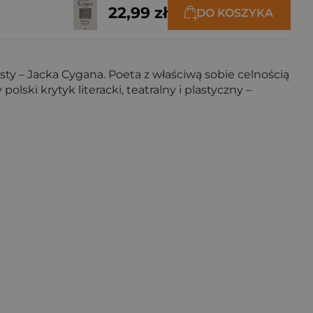
22,99 zł
DO KOSZYKA
sty – Jacka Cygana. Poeta z właściwą sobie celnością
ski krytyk literacki, teatralny i plastyczny –