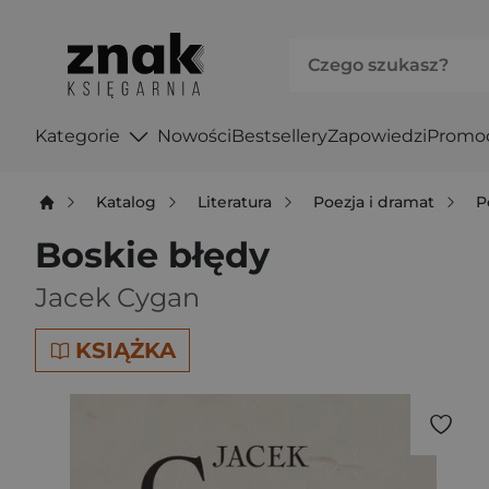
Kategorie
Nowości
Bestsellery
Zapowiedzi
Promo
Katalog
Literatura
Poezja i dramat
P
Boskie błędy
Jacek Cygan
KSIĄŻKA