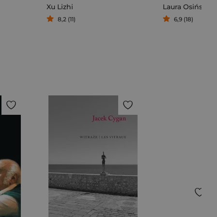
uson
Xu Lizhi
Laura Osińska
8,2 (11)
6,9 (18)