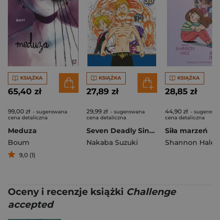
KSIĄŻKA
KSIĄŻKA
KSIĄŻKA
65,40 zł
27,89 zł
28,85 zł
99,00 zł
29,99 zł
44,90 zł
- sugerowana
- sugerowana
- sugerowa
cena detaliczna
cena detaliczna
cena detaliczna
Meduza
Seven Deadly Sins. Tom 39
Siła marzeń
Boum
Nakaba Suzuki
Shannon Hale
9,0 (1)
Oceny i recenzje książki
Challenge
accepted