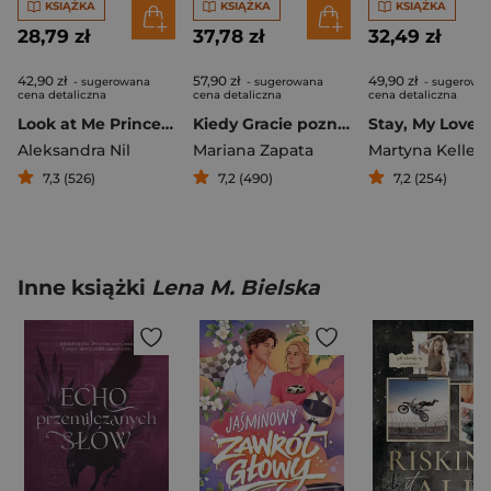
KSIĄŻKA
KSIĄŻKA
KSIĄŻKA
28,79 zł
37,78 zł
32,49 zł
42,90 zł
57,90 zł
49,90 zł
- sugerowana
- sugerowana
- sugerowa
cena detaliczna
cena detaliczna
cena detaliczna
Look at Me Princess 2
Kiedy Gracie poznała marudę
Stay, My Love
Aleksandra Nil
Mariana Zapata
Martyna Keller
7,3 (526)
7,2 (490)
7,2 (254)
Inne książki
Lena M. Bielska