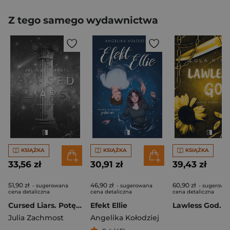
Z tego samego wydawnictwa
KSIĄŻKA
KSIĄŻKA
KSIĄŻKA
33,56 zł
30,91 zł
39,43 zł
51,90 zł
46,90 zł
60,90 zł
- sugerowana
- sugerowana
- sugerowa
cena detaliczna
cena detaliczna
cena detaliczna
Cursed Liars. Potępienie Tom 3
Efekt Ellie
Julia Zachmost
Angelika Kołodziej