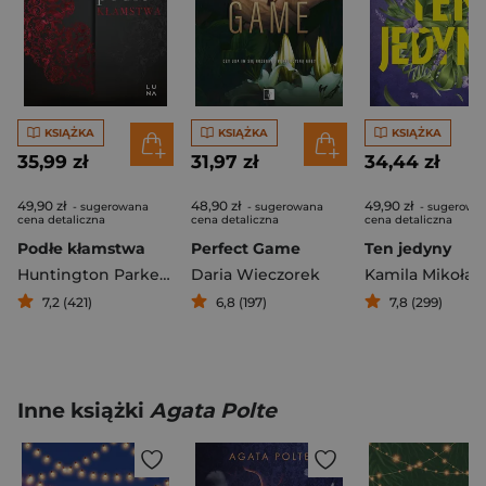
KSIĄŻKA
KSIĄŻKA
KSIĄŻKA
35,99 zł
31,97 zł
34,44 zł
49,90 zł
48,90 zł
49,90 zł
- sugerowana
- sugerowana
- sugerowa
cena detaliczna
cena detaliczna
cena detaliczna
Podłe kłamstwa
Perfect Game
Ten jedyny
Huntington Parker S.
Daria Wieczorek
Kamila Mikołaj
7,2 (421)
6,8 (197)
7,8 (299)
Inne książki
Agata Polte