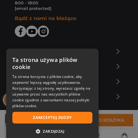
8:00 - 18:00
[email protected]
Bądź z nami na bieżąco
O Księgarni Znak
Ta strona używa plików
cookie
Zakupy u nas
Ta strona korzysta z plików cookie, aby
Nasza oferta
zapewnić lepszą wygodę użytkowania.
Korzystając z tej strony, wyrażasz zgodę na
używanie przez nas wszystkich plików
Nasi autorzy
cookie zgodnie z warunkami naszej polityki
plików cookie.
ZAAKCEPTUJ ZGODY
34,99 zł
DO KOSZYKA
ZARZĄDZAJ