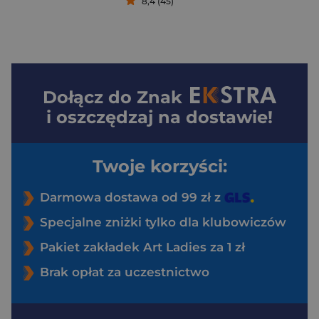
8,4 (45)
Dołącz do
Znak
i oszczędzaj na dostawie!
Twoje korzyści:
Darmowa dostawa od 99 zł z
Specjalne zniżki tylko dla klubowiczów
Pakiet zakładek Art Ladies za 1 zł
Brak opłat za uczestnictwo