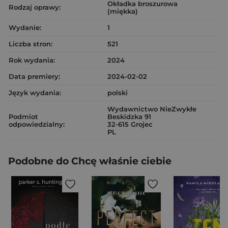
Okładka broszurowa
Rodzaj oprawy:
(miękka)
Wydanie:
1
Liczba stron:
521
Rok wydania:
2024
Data premiery:
2024-02-02
Język wydania:
polski
Wydawnictwo NieZwykłe
Podmiot
Beskidzka 91
odpowiedzialny:
32-615 Grojec
PL
Podobne do Chcę właśnie ciebie