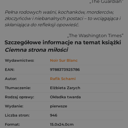
„The Guardian”
Pełna rodowych waśni, kochanków, morderców,
złoczyńców i niebanalnych postaci – to wciągająca i
skłaniająca do refleksji opowieść.
„The Washington Times”
Szczegółowe informacje na temat książki
Ciemna strona miłości
Wydawnictwo:
Noir Sur Blanc
EAN:
9788373925786
Autor:
Rafik Schami
Tłumaczenie:
Elżbieta Zarych
Rodzaj oprawy:
Okładka twarda
Wydanie:
pierwsze
Liczba stron:
946
Format:
15.0x24.0cm