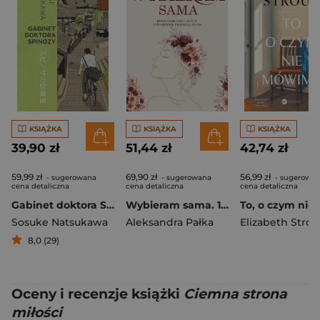
KSIĄŻKA
KSIĄŻKA
KSIĄŻKA
39,90 zł
51,44 zł
42,74 zł
59,99 zł
69,90 zł
56,99 zł
- sugerowana
- sugerowana
- sugerowa
cena detaliczna
cena detaliczna
cena detaliczna
Gabinet doktora Spinozy
Wybieram sama. 10 historii o wolności i tworzeniu pięknego życia
Sosuke Natsukawa
Aleksandra Pałka
Elizabeth Strou
8,0 (29)
Oceny i recenzje książki
Ciemna strona
miłości