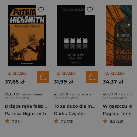
KSIĄŻKA
KSIĄŻKA
KSIĄŻKA
37,85 zł
31,99 zł
34,37 zł
55,00 zł
45,00 zł
49,00 zł
- sugerowana
- sugerowana
- sugerowa
cena detaliczna
cena detaliczna
cena detaliczna
Drżąca ręka fałszerza wyd. 2026
To za dużo dla mnie
Patricia Highsmith
Darko Cvijetic
Pagano Tomma
7,0 (1)
7,5 (73)
8,5 (28)