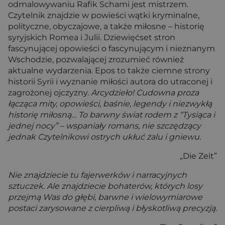
odmalowywaniu Rafik Schami jest mistrzem.
Czytelnik znajdzie w powieści wątki kryminalne,
polityczne, obyczajowe, a także miłosne – historię
syryjskich Romea i Julii. Dziewięćset stron
fascynującej opowieści o fascynującym i nieznanym
Wschodzie, pozwalającej zrozumieć również
aktualne wydarzenia. Epos to także ciemne strony
historii Syrii i wyznanie miłości autora do utraconej i
zagrożonej ojczyzny.
Arcydzieło! Cudowna proza
łącząca mity, opowieści, baśnie, legendy i niezwykłą
historię miłosną… To barwny świat rodem z “Tysiąca i
jednej nocy” – wspaniały romans, nie szczędzący
jednak Czytelnikowi ostrych ukłuć żalu i gniewu.
„Die Zeit”
Nie znajdziecie tu fajerwerków i narracyjnych
sztuczek. Ale znajdziecie bohaterów, których losy
przejmą Was do głębi, barwne i wielowymiarowe
postaci zarysowane z cierpliwą i błyskotliwą precyzją.