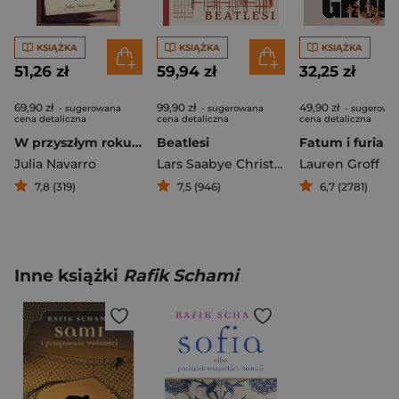
KSIĄŻKA
KSIĄŻKA
KSIĄŻKA
51,26 zł
59,94 zł
32,25 zł
69,90 zł
99,90 zł
49,90 zł
- sugerowana
- sugerowana
- sugerowa
cena detaliczna
cena detaliczna
cena detaliczna
W przyszłym roku w Jerozolimie
Beatlesi
Fatum i furia
Julia Navarro
Lars Saabye Christensen
Lauren Groff
7,8 (319)
7,5 (946)
6,7 (2781)
Inne książki
Rafik Schami