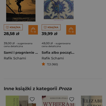
KSIĄŻKA
KSIĄŻKA
28,58 zł
39,99 zł
39,00 zł
49,00 zł
- sugerowana
- sugerowana
cena detaliczna
cena detaliczna
Sami i pragnienie wolności
Sofia albo początek wszystkich historii
Rafik Schami
Rafik Schami
7,3 (160)
Inne książki z kategorii
Proza