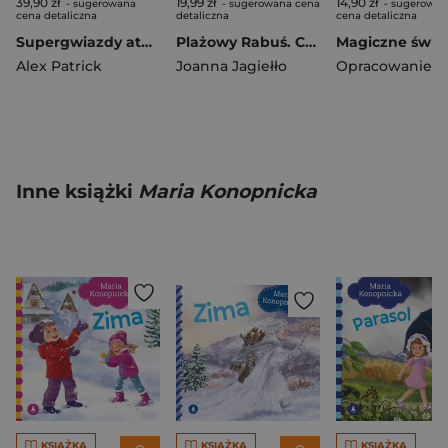
39,90 zł
19,99 zł
14,90 zł
- sugerowana
- sugerowana cena
- sugerowan
cena detaliczna
detaliczna
cena detaliczna
Supergwiazdy ataku. Niewiarygodny futbol
Plażowy Rabuś. Czytam sobie. Poziom 3
Alex Patrick
Joanna Jagiełło
Inne książki
Maria Konopnicka
KSIĄŻKA
KSIĄŻKA
KSIĄŻKA