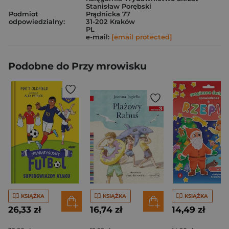
Stanisław Porębski
Podmiot
Prądnicka 77
odpowiedzialny:
31-202 Kraków
PL
e-mail:
[email protected]
Podobne do Przy mrowisku
KSIĄŻKA
KSIĄŻKA
KSIĄŻKA
26,33 zł
16,74 zł
14,49 zł