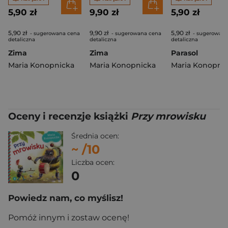
5,90 zł
9,90 zł
5,90 zł
5,90 zł
9,90 zł
5,90 zł
- sugerowana cena
- sugerowana cena
- sugerowana
detaliczna
detaliczna
detaliczna
Zima
Zima
Parasol
Maria Konopnicka
Maria Konopnicka
Maria Konopni
Oceny i recenzje książki
Przy mrowisku
Średnia ocen:
~
/10
Liczba ocen:
0
Powiedz nam, co myślisz!
Pomóż innym i zostaw ocenę!