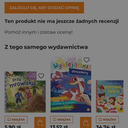
ZALOGUJ SIĘ, ABY DODAĆ OPINIĘ
Ten produkt nie ma jeszcze żadnych recenzji
Pomóż innym i zostaw ocenę!
Z tego samego wydawnictwa
KSIĄŻKA
KSIĄŻKA
KSIĄŻKA
5,90 zł
13,52 zł
34,74 zł