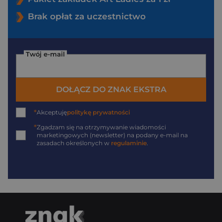
Brak opłat za uczestnictwo
Twój e-mail
DOŁĄCZ DO ZNAK EKSTRA
*
Akceptuję
politykę prywatności
*
Zgadzam się na otrzymywanie wiadomości
marketingowych (newsletter) na podany
e-mail
na
zasadach określonych w
regulaminie
.