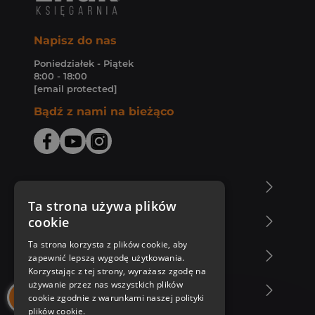
Napisz do nas
Poniedziałek - Piątek
8:00 - 18:00
[email protected]
Bądź z nami na bieżąco
O Księgarni Znak
Ta strona używa plików
cookie
Zakupy u nas
Ta strona korzysta z plików cookie, aby
Nasza oferta
zapewnić lepszą wygodę użytkowania.
Korzystając z tej strony, wyrażasz zgodę na
używanie przez nas wszystkich plików
Nasi autorzy
cookie zgodnie z warunkami naszej polityki
plików cookie.