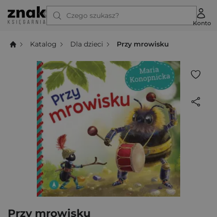
Czego szukasz?
Konto
Katalog
Dla dzieci
Przy mrowisku
Przy mrowisku