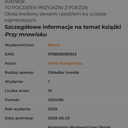
ilustracje.
TO POCZĄTEK PRZYJAŹNI Z POEZJĄ!
Obraz kreślony słowem i pędzlem ku uciesze
najmłodszych.
Szczegółowe informacje na temat książki
Przy mrowisku
Wydawnictwo:
Skrzat
EAN:
9788383981352
Autor:
Maria Konopnicka
Rodzaj oprawy:
Okładka twarda
Wydanie:
1
Liczba stron:
10
Format:
200x190
Rok wydania:
2026
Data premiery:
2026-06-25
Księgarnia Wydawnictwo Skrzat