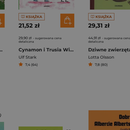
KSIĄŻKA
KSIĄŻKA
21,52 zł
29,31 zł
29,90 zł
44,91 zł
- sugerowana cena
- sugerowana cen
detaliczna
detaliczna
Trzy opowiadania
Cynamon i Trusia Wierszyki o złości i radości
Dziwne zwierzęt
Ulf Stark
Lotta Olsson
7,4 (64)
7,8 (80)