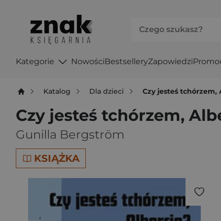
Kategorie
Nowości
Bestsellery
Zapowiedzi
Promo
Katalog
Dla dzieci
Czy jesteś tchórzem, 
Czy jesteś tchórzem, Alb
Gunilla Bergström
KSIĄŻKA