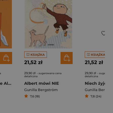
KSIĄŻKA
KSIĄŻKA
21,52 zł
21,52 zł
29,90 zł
29,90 zł
a
- sugerowana cena
- sugerowa
detaliczna
detaliczna
Dobranoc Albercie Albertsonie
Albert mówi NIE
Gunilla Bergström
Gunilla Bergst
7,6 (18)
7,8 (24)