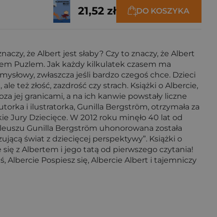
21,52 zł
DO KOSZYKA
aczy, że Albert jest słaby? Czy to znaczy, że Albert
otem Puzlem. Jak każdy kilkulatek czasem ma
mysłowy, zwłaszcza jeśli bardzo czegoś chce. Dzieci
e też złość, zazdrość czy strach. Książki o Albercie,
za jej granicami, a na ich kanwie powstały liczne
utorka i ilustratorka, Gunilla Bergström, otrzymała za
ie Jury Dziecięce. W 2012 roku minęło 40 lat od
jubileuszu Gunilla Bergström uhonorowana została
jącą świat z dziecięcej perspektywy”. Książki o
 się z Albertem i jego tatą od pierwszego czytania!
 Albercie Pospiesz się, Albercie Albert i tajemniczy