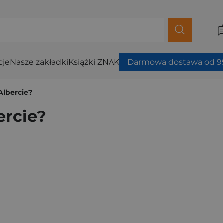
cje
Nasze zakładki
Książki ZNAK
Darmowa dostawa od 99
Albercie?
ercie?