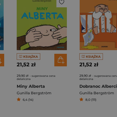
KSIĄŻKA
KSIĄŻKA
21,52 zł
21,52 zł
29,90 zł
29,90 zł
- sugerowana cena
- sugerowana cen
detaliczna
detaliczna
Miny Alberta
Gunilla Bergström
Gunilla Bergström
6,4 (14)
8,0 (111)