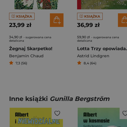
KSIĄŻKA
KSIĄŻKA
23,99 zł
36,99 zł
34,90 zł
59,90 zł
- sugerowana cena
- sugerowana cena
detaliczna
detaliczna
Żegnaj Skarpetko!
Lotta 
Benjamin Chaud
Astrid Lindgren
7,3 (56)
8,4 (64)
Inne książki
Gunilla Bergström