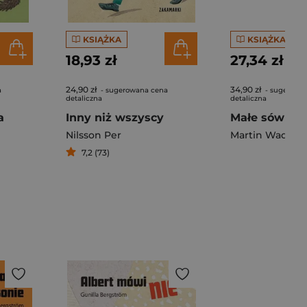
KSIĄŻKA
KSIĄŻKA
18,93 zł
27,34 zł
24,90 zł
34,90 zł
a
- sugerowana cena
- sugerowa
detaliczna
detaliczna
a
Inny niż wszyscy
Małe sówki
Nilsson Per
Martin Waddell
7,2 (73)