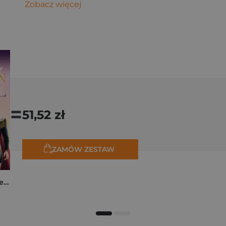
Zobacz więcej
=
51,52 zł
ZAMÓW ZESTAW
K-popowe łowczynie demonów. Mój golden journal. Oficjalny dziennik