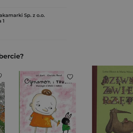
amarki Sp. z o.o.
 1
bercie?