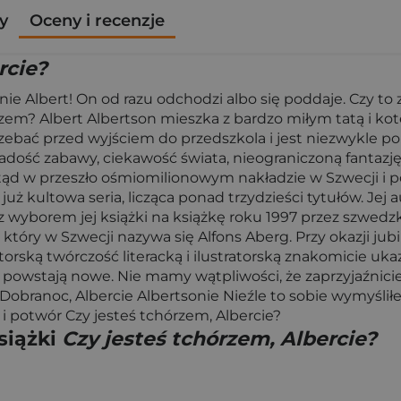
y
Oceny i recenzje
rcie?
ie Albert! On od razu odchodzi albo się poddaje. Czy to zn
órzem? Albert Albertson mieszka z bardzo miłym tatą i k
rzebać przed wyjściem do przedszkola i jest niezwykle po
ość zabawy, ciekawość świata, nieograniczoną fantazję, al
otąd w przeszło ośmiomilionowym nakładzie w Szwecji i po
uż kultowa seria, licząca ponad trzydzieści tytułów. Jej a
z wyborem jej książki na książkę roku 1997 przez szwedzk
ie, który w Szwecji nazywa się Alfons Aberg. Przy okazji 
ską twórczość literacką i ilustratorską znakomicie ukazu
ż powstają nowe. Nie mamy wątpliwości, że zaprzyjaźnicie
branoc, Albercie Albertsonie Nieźle to sobie wymyśliłeś,
 i potwór Czy jesteś tchórzem, Albercie?
siążki
Czy jesteś tchórzem, Albercie?