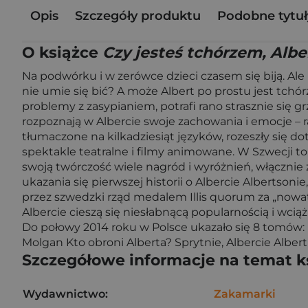
Opis
Szczegóły produktu
Podobne tytuł
O książce
Czy jesteś tchórzem, Albe
Na podwórku i w zerówce dzieci czasem się biją. Ale n
nie umie się bić? A może Albert po prostu jest tch
problemy z zasypianiem, potrafi rano strasznie się g
rozpoznają w Albercie swoje zachowania i emocje – rad
tłumaczone na kilkadziesiąt języków, rozeszły się d
spektakle teatralne i filmy animowane. W Szwecji to j
swoją twórczość wiele nagród i wyróżnień, włącznie 
ukazania się pierwszej historii o Albercie Albertson
przez szwedzki rząd medalem Illis quorum za „nowator
Albercie cieszą się niesłabnącą popularnością i wcią
Do połowy 2014 roku w Polsce ukazało się 8 tomów: Do
Molgan Kto obroni Alberta? Sprytnie, Albercie Albert
Szczegółowe informacje na temat k
Wydawnictwo:
Zakamarki