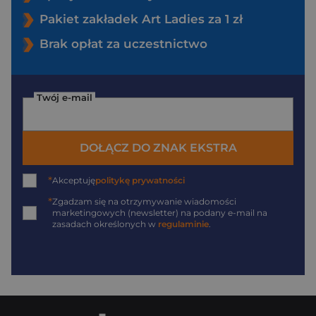
Pakiet zakładek Art Ladies za 1 zł
Brak opłat za uczestnictwo
Twój e-mail
DOŁĄCZ DO ZNAK EKSTRA
*
Akceptuję
politykę prywatności
*
Zgadzam się na otrzymywanie wiadomości
marketingowych (newsletter) na podany
e-mail
na
zasadach określonych w
regulaminie
.