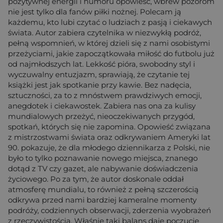
pozytywnej energii i humoru opowieść, wbrew pozorom
nie jest tylko dla fanów piłki nożnej. Polecam ją
każdemu, kto lubi czytać o ludziach z pasją i ciekawych
świata. Autor zabiera czytelnika w niezwykłą podróż,
pełną wspomnień, w której dzieli się z nami osobistymi
przeżyciami, jakie zapoczątkowała miłość do futbolu już
od najmłodszych lat. Lekkość pióra, swobodny styl i
wyczuwalny entuzjazm, sprawiają, że czytanie tej
książki jest jak spotkanie przy kawie. Bez nadęcia,
sztuczności, za to z mnóstwem prawdziwych emocji,
anegdotek i ciekawostek. Zabiera nas ona za kulisy
mundialowych przeżyć, nieoczekiwanych przygód,
spotkań, których się nie zapomina. Opowieść związana
z mistrzostwami świata oraz odkrywaniem Ameryki lat
90. pokazuje, że dla młodego dziennikarza z Polski, nie
było to tylko poznawanie nowego miejsca, znanego
dotąd z TV czy gazet, ale nabywanie doświadczenia
życiowego. Po za tym, że autor doskonale oddał
atmosferę mundialu, to również z pełną szczerością
odkrywa przed nami bardziej kameralne momenty
podróży, codziennych obserwacji, zderzenia wyobrażeń
z rzeczywistością. Właśnie taki balans daje poczucie