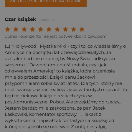
ZALOGUJ SIĘ, ABY DODAĆ OPINIĘ
Czar książek
27/05/2026
Twoja ocena: Beznadziejna 1/10"
Twoja ocena: Bardzo słaba 2/10"
Twoja ocena: Słaba 3/10"
Twoja ocena: Może być 4/10"
Twoja ocena: Przeciętna 5/10"
Twoja ocena: Dobra 6/10"
Twoja ocena: Bardzo dobra 7/10"
Twoja ocena: Rewelacyjna 8/10
Twoja ocena: Wybitna 9/10
Twoja ocena: Arcydzieło
opinia recenzenta nie jest potwierdzona zakupem
(...) "Hollywood i Myszka Miki - czyli to, co wiedzieliśmy o
Ameryce na początku lat dziewięćdziesiątych. Ja
dostałem od losu szansę, by Nowy Świat odkryć po
swojemu" "Dawno temu na Mundialu, czyli jak
odkrywałem Amerykę" to książka, która przeniosła
mnie do przeszłości. Dzięki panu Jackowi
przypomniałam sobie świat lat 90. Dla tych, którzy nie
mieli szansy poznać realiów życia w tamtych czasach, to
będzie ciekawa lekcja o realiach życia w
postkomunistycznej Polsce. Ale przejdźmy do rzeczy..
Jestem bardzo mile zaskoczona, że pan Jacek
Laskowski, komentator sportowy, i ... lekarz z
wykształcenia, napisał tak fantastyczną książkę od
której nie sposób się oderwać. Z nutą nostalgii,