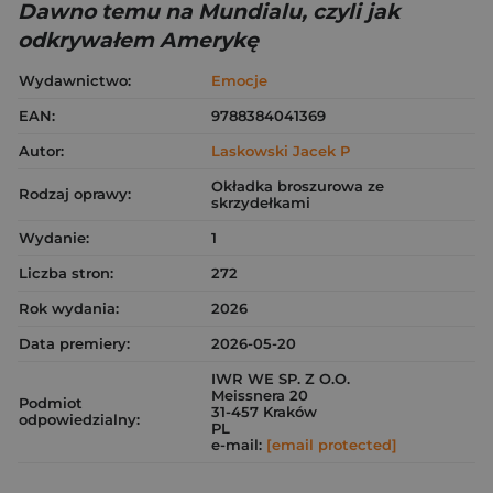
Dawno temu na Mundialu, czyli jak
odkrywałem Amerykę
Wydawnictwo:
Emocje
EAN:
9788384041369
Autor:
Laskowski Jacek P
Okładka broszurowa ze
Rodzaj oprawy:
skrzydełkami
Wydanie:
1
Liczba stron:
272
Rok wydania:
2026
Data premiery:
2026-05-20
IWR WE SP. Z O.O.
Meissnera 20
Podmiot
31-457 Kraków
odpowiedzialny:
PL
e-mail:
[email protected]