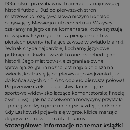
1994 roku i przezabawnych anegdot z najnowszej
historii futbolu. Już od pierwszych stron
mistrzowsko rozgrywa słowa niczym Ronaldo
ogrywający Messiego (lub odwrotnie). Wszyscy
czekamy na jego celne komentarze, które asystują
najwspanialszym golom, i zapierające dech w
piersiach puenty trafiające zawsze w światło bramki.
Jednak chyba najbardziej kochamy językowe
potknięcia i kiwki – wszak to one przechodzą do
historii. Jego mistrzowskie zagrania słowne
sprawiają, że „piłka nożna jest najpiękniejsza na
świecie, kocha się ją od pierwszego wejrzenia i już
do końca swych dni”! A to dopiero pierwsza połowa!
Po przerwie czeka na państwa fascynujące
sportowe widowisko łączące komentatorską finezję
z wnikliwą – jak na absolwenta medycyny przystało
– porcją wiedzy o piłce nożnej w każdej jej odsłonie.
Gdy Laskowski pojawia się w grze, kibice marzą o
dogrywce, a nawet o rzutach karnych!
Szczegółowe informacje na temat książki