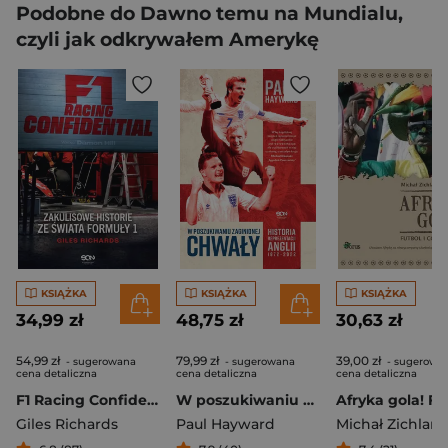
Podobne do Dawno temu na Mundialu,
czyli jak odkrywałem Amerykę
KSIĄŻKA
KSIĄŻKA
KSIĄŻKA
34,99 zł
48,75 zł
30,63 zł
54,99 zł
79,99 zł
39,00 zł
- sugerowana
- sugerowana
- sugerowa
cena detaliczna
cena detaliczna
cena detaliczna
F1 Racing Confidential. Zakulisowe historie ze świata Formuły 1
W poszukiwaniu zaginionej chwały. Historia reprezentacji Anglii 1872-2022
Giles Richards
Paul Hayward
Michał Zichlarz