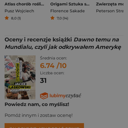
Atlas chorób roślin domowych i ogrodowych
Origami Sztuka składania papieru
Zwierzęta moc
Pusz Wojciech
Florence Sakade
Peterson Strat
8,0 (1)
7,0 (14)
Oceny i recenzje książki
Dawno temu na
Mundialu, czyli jak odkrywałem Amerykę
Średnia ocen:
6.74
/10
Liczba ocen:
31
Powiedz nam, co myślisz!
Pomóż innym i zostaw ocenę!