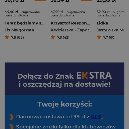
30,70 zł
32,34 zł
29,99 zł
44,90 zł
47,90 zł
52,90 zł
- sugerowana
- sugerowana
- sugerowa
cena detaliczna
cena detaliczna
cena detaliczna
Teraz będziemy szczęśliwi
Krzysztof Respondek. Taki świat kupiłem
Lidka
Lis Małgorzata
Kędzierska - Zaporowska Magdalena
Jaszewska Maja
7,8 (88)
7,9 (42)
7,7 (60)
Dołącz do
Znak
i oszczędzaj na dostawie!
Twoje korzyści:
Darmowa dostawa od 99 zł z
Specjalne zniżki tylko dla klubowiczów