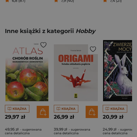
6,8 (87)
7,9 (40)
7,4 (21)
Inne książki z kategorii
Hobby
KSIĄŻKA
KSIĄŻKA
KSIĄŻKA
29,97 zł
26,99 zł
20,99 zł
49,95 zł
39,99 zł
24,99 zł
- sugerowana
- sugerowana
- sugerowa
cena detaliczna
cena detaliczna
cena detaliczna