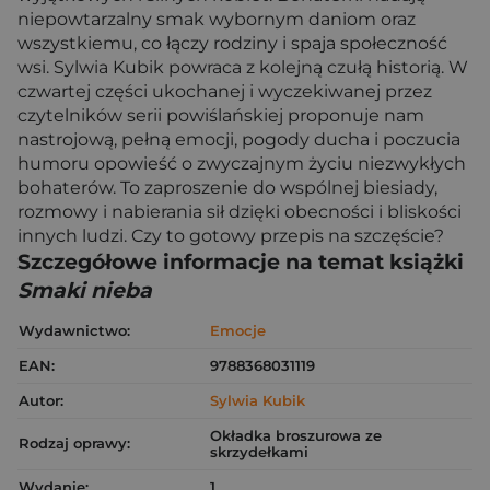
niepowtarzalny smak wybornym daniom oraz
wszystkiemu, co łączy rodziny i spaja społeczność
wsi. Sylwia Kubik powraca z kolejną czułą historią. W
czwartej części ukochanej i wyczekiwanej przez
czytelników serii powiślańskiej proponuje nam
nastrojową, pełną emocji, pogody ducha i poczucia
humoru opowieść o zwyczajnym życiu niezwykłych
bohaterów. To zaproszenie do wspólnej biesiady,
rozmowy i nabierania sił dzięki obecności i bliskości
innych ludzi. Czy to gotowy przepis na szczęście?
Szczegółowe informacje na temat książki
Smaki nieba
Wydawnictwo:
Emocje
EAN:
9788368031119
Autor:
Sylwia Kubik
Okładka broszurowa ze
Rodzaj oprawy:
skrzydełkami
Wydanie:
1