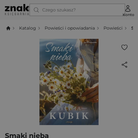
Czego szukasz?
Konto
Katalog
Powieści i opowiadania
Powieści
Sm
Smaki nieba