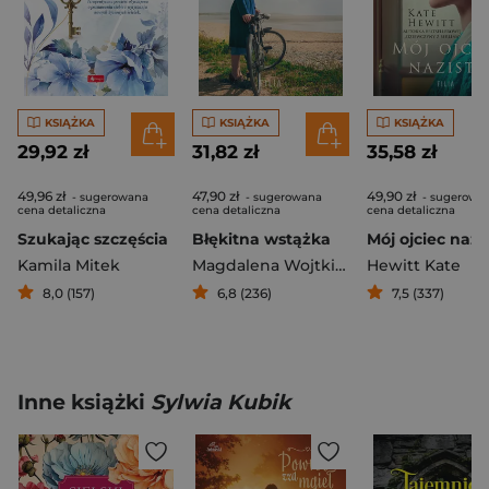
KSIĄŻKA
KSIĄŻKA
KSIĄŻKA
29,92 zł
31,82 zł
35,58 zł
49,96 zł
47,90 zł
49,90 zł
- sugerowana
- sugerowana
- sugerowa
cena detaliczna
cena detaliczna
cena detaliczna
Szukając szczęścia
Błękitna wstążka
Mój ojciec nazi
Kamila Mitek
Magdalena Wojtkiewicz
Hewitt Kate
8,0 (157)
6,8 (236)
7,5 (337)
Inne książki
Sylwia Kubik