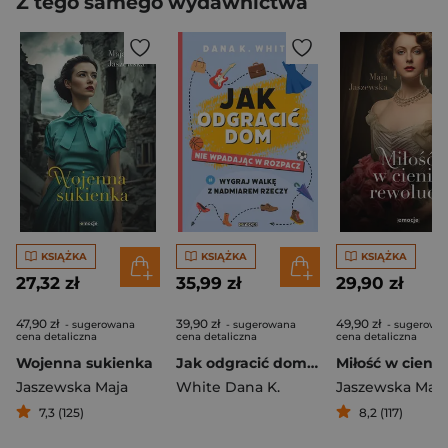
Z tego samego wydawnictwa
KSIĄŻKA
KSIĄŻKA
KSIĄŻKA
27,32 zł
35,99 zł
29,90 zł
47,90 zł
39,90 zł
49,90 zł
- sugerowana
- sugerowana
- sugerowa
cena detaliczna
cena detaliczna
cena detaliczna
Wojenna sukienka
Jak odgracić dom nie wpadając w rozpacz Wygraj walkę z nadmiarem rzeczy
Jaszewska Maja
White Dana K.
Jaszewska Maja
7,3 (125)
8,2 (117)