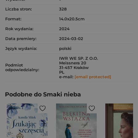
Liczba stron:
328
Format:
14.0x20.5cm
Rok wydania:
2024
Data premiery:
2024-03-02
Język wydania:
polski
IWR WE SP. Z O.O.
Meissnera 20
Podmiot
31-457 Kraków
odpowiedzialny:
PL
e-mail:
[email protected]
Podobne do Smaki nieba