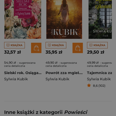
KSIĄŻKA
KSIĄŻKA
KSIĄŻKA
32,57 zł
35,95 zł
29,50 zł
54,90 zł
49,90 zł
49,99 zł
- sugerowana
- sugerowana
- sugerowa
cena detaliczna
cena detaliczna
cena detaliczna
Sielski rok. Osiągaj cele i odzyskaj równowagę z Sylwią Kubik
Powrót zza mgieł. Cykl Żuławski Tom 4
Sylwia Kubik
Sylwia Kubik
Sylwia Kubik
8,6 (102)
Inne książki z kategorii
Powieści