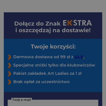
Dołącz do
Znak
i oszczędzaj na dostawie!
Twoje korzyści:
Darmowa dostawa od 99 zł z
Specjalne zniżki tylko dla klubowiczów
Pakiet zakładek Art Ladies za 1 zł
Brak opłat za uczestnictwo
Twój e-mail