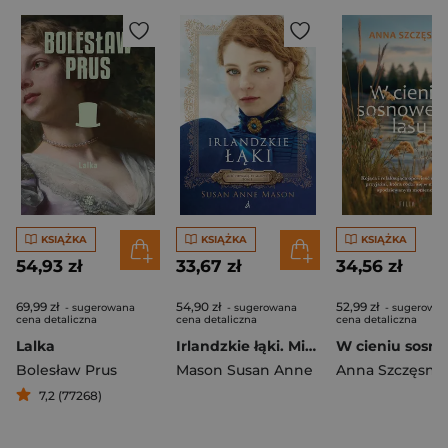
KSIĄŻKA
KSIĄŻKA
KSIĄŻKA
54,93 zł
33,67 zł
34,56 zł
69,99 zł
54,90 zł
52,99 zł
- sugerowana
- sugerowana
- sugerowa
cena detaliczna
cena detaliczna
cena detaliczna
Lalka
Irlandzkie łąki. Mieć odwagę by marzyć. Tom 1 wyd. 2026
Bolesław Prus
Mason Susan Anne
Anna Szczęsna
7,2 (77268)