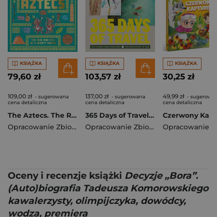
KSIĄŻKA
KSIĄŻKA
KSIĄŻKA
79,60 zł
103,57 zł
30,25 zł
109,00 zł
137,00 zł
49,99 zł
- sugerowana
- sugerowana
- sugerowa
cena detaliczna
cena detaliczna
cena detaliczna
The Aztecs. The Rise and Fall of a Mighty Empire
365 Days of Travel. Lonely Planet
Opracowanie Zbiorowe
Opracowanie Zbiorowe
Oceny i recenzje książki
Decyzje „Bora”.
(Auto)biografia Tadeusza Komorowskiego
kawalerzysty, olimpijczyka, dowódcy,
wodza, premiera