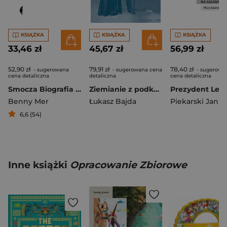
KSIĄŻKA
KSIĄŻKA
KSIĄŻKA
33,46 zł
45,67 zł
56,99 zł
52,90 zł
79,91 zł
78,40 zł
- sugerowana
- sugerowana cena
- sugerowa
cena detaliczna
detaliczna
cena detaliczna
Smocza Biografia żydowskiej ulicy w Warszawie
Ziemianie z podkarpackich dworów. Tom 2
Benny Mer
Łukasz Bajda
6,6 (54)
Inne książki
Opracowanie Zbiorowe