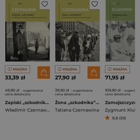
KSIĄŻKA
KSIĄŻKA
KSIĄŻKA
33,39 zł
27,90 zł
71,95 zł
49,90 zł
39,90 zł
109,90 zł
- sugerowana
- sugerowana
- sugerow
cena detaliczna
cena detaliczna
cena detaliczna
Zapiski „szkodnika”. Wspomnienia więźnia łagrów sołowieckich
Żona „szkodnika”. Wspomnienia z życia i ucieczki z ZSRS
Władimir Czernawin
Tatiana Czernawina
8,8 (59)