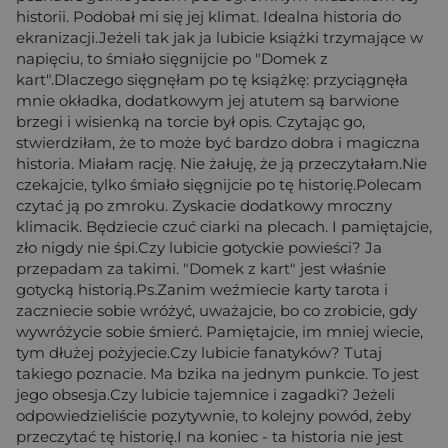
historii. Podobał mi się jej klimat. Idealna historia do
ekranizacji.Jeżeli tak jak ja lubicie książki trzymające w
napięciu, to śmiało sięgnijcie po "Domek z
kart".Dlaczego sięgnęłam po tę książkę: przyciągnęła
mnie okładka, dodatkowym jej atutem są barwione
brzegi i wisienką na torcie był opis. Czytając go,
stwierdziłam, że to może być bardzo dobra i magiczna
historia. Miałam rację. Nie żałuję, że ją przeczytałam.Nie
czekajcie, tylko śmiało sięgnijcie po tę historię.Polecam
czytać ją po zmroku. Zyskacie dodatkowy mroczny
klimacik. Będziecie czuć ciarki na plecach. I pamiętajcie,
zło nigdy nie śpi.Czy lubicie gotyckie powieści? Ja
przepadam za takimi. "Domek z kart" jest właśnie
gotycką historią.Ps.Zanim weźmiecie karty tarota i
zaczniecie sobie wróżyć, uważajcie, bo co zrobicie, gdy
wywróżycie sobie śmierć. Pamiętajcie, im mniej wiecie,
tym dłużej pożyjecie.Czy lubicie fanatyków? Tutaj
takiego poznacie. Ma bzika na jednym punkcie. To jest
jego obsesja.Czy lubicie tajemnice i zagadki? Jeżeli
odpowiedzieliście pozytywnie, to kolejny powód, żeby
przeczytać tę historię.I na koniec - ta historia nie jest