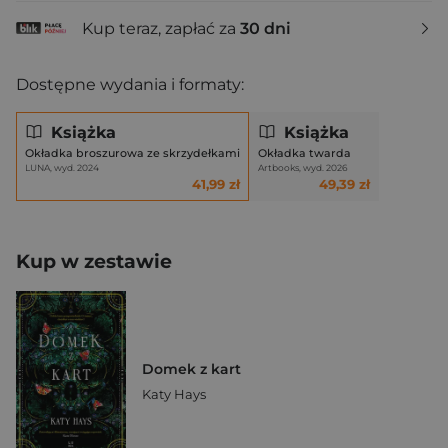
Kup teraz, zapłać za
30 dni
Dostępne wydania i formaty:
Książka
Książka
Okładka broszurowa ze skrzydełkami
Okładka twarda
LUNA, wyd. 2024
Artbooks, wyd. 2026
41,99 zł
49,39 zł
Kup w zestawie
Domek z kart
Katy Hays