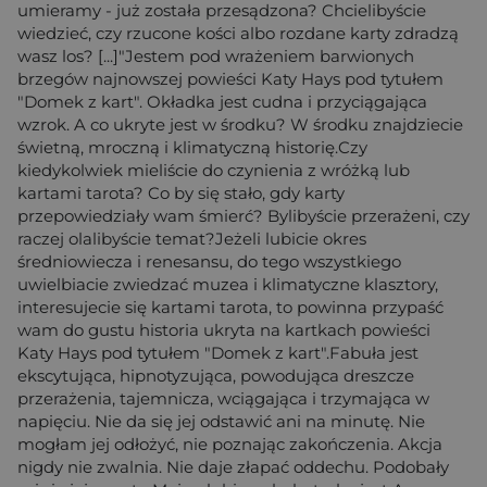
umieramy - już została przesądzona? Chcielibyście
wiedzieć, czy rzucone kości albo rozdane karty zdradzą
wasz los? [...]"Jestem pod wrażeniem barwionych
brzegów najnowszej powieści Katy Hays pod tytułem
"Domek z kart". Okładka jest cudna i przyciągająca
wzrok. A co ukryte jest w środku? W środku znajdziecie
świetną, mroczną i klimatyczną historię.Czy
kiedykolwiek mieliście do czynienia z wróżką lub
kartami tarota? Co by się stało, gdy karty
przepowiedziały wam śmierć? Bylibyście przerażeni, czy
raczej olalibyście temat?Jeżeli lubicie okres
średniowiecza i renesansu, do tego wszystkiego
uwielbiacie zwiedzać muzea i klimatyczne klasztory,
interesujecie się kartami tarota, to powinna przypaść
wam do gustu historia ukryta na kartkach powieści
Katy Hays pod tytułem "Domek z kart".Fabuła jest
ekscytująca, hipnotyzująca, powodująca dreszcze
przerażenia, tajemnicza, wciągająca i trzymająca w
napięciu. Nie da się jej odstawić ani na minutę. Nie
mogłam jej odłożyć, nie poznając zakończenia. Akcja
nigdy nie zwalnia. Nie daje złapać oddechu. Podobały