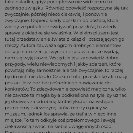
taka okładka, gdyż początkowo nie widziałam tu
żadnego związku. Również opowieść rozpoczyna się tak
zwyczajnie, później nieco ciekawiej i ponownie
zwyczajnie. Dopiero kiedy doszłam do postaci, która
wierzy, że potrafi przewidywać przyszłość, to wtedy
sprawa z okładką się wyjaśniła. Wielkim plusem jest
tutaj przedstawienie świata z książki i otaczających go
rzeczy. Autora zauważa ogrom drobnych elementów,
opisuje nam rzeczy zwyczajne sprawiając, że wydają
nam się wyjątkowe. Wszędzie jest zapowiedź dobrej
przygody, wielu niewiadomych i jakby zdarzeń, które
powstają niby samoistnie, ale tak zwyczajnie, to raczej
by do nich nie doszło. Czułam tutaj przesłankę afirmacji
postaci, lecz bez bezpośredniego nawiązania do
konkretów. To zdecydowanie opowieść magiczna, tylko
nie zawsze ta magia była podkreślona na tyle, by uznać
jej skrawek za odrobinę fantastyki.Już na wstępie
poznajemy dziewczynę, która marzy o pracy w
muzeum, jednak los sprawia, że trafia w nieco inne
miejsce. To tam odkryje coś przełomowego i swoją
ciekawością zwróci na siebie uwagę innych osób.
Dostanie przy tym drobne ostrzeżenie, ale czy na nim