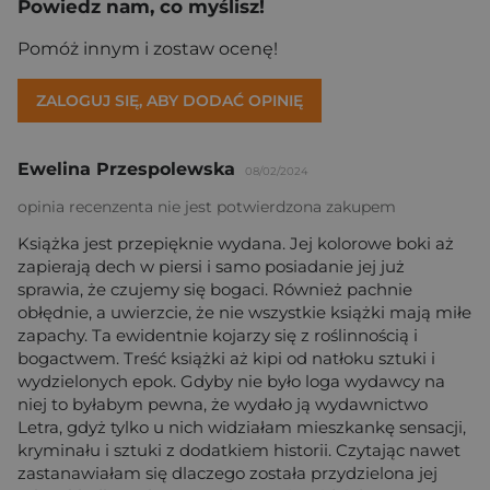
Powiedz nam, co myślisz!
Pomóż innym i zostaw ocenę!
ZALOGUJ SIĘ, ABY DODAĆ OPINIĘ
Ewelina Przespolewska
08/02/2024
opinia recenzenta nie jest potwierdzona zakupem
Książka jest przepięknie wydana. Jej kolorowe boki aż
zapierają dech w piersi i samo posiadanie jej już
sprawia, że czujemy się bogaci. Również pachnie
obłędnie, a uwierzcie, że nie wszystkie książki mają miłe
zapachy. Ta ewidentnie kojarzy się z roślinnością i
bogactwem. Treść książki aż kipi od natłoku sztuki i
wydzielonych epok. Gdyby nie było loga wydawcy na
niej to byłabym pewna, że wydało ją wydawnictwo
Letra, gdyż tylko u nich widziałam mieszkankę sensacji,
kryminału i sztuki z dodatkiem historii. Czytając nawet
zastanawiałam się dlaczego została przydzielona jej