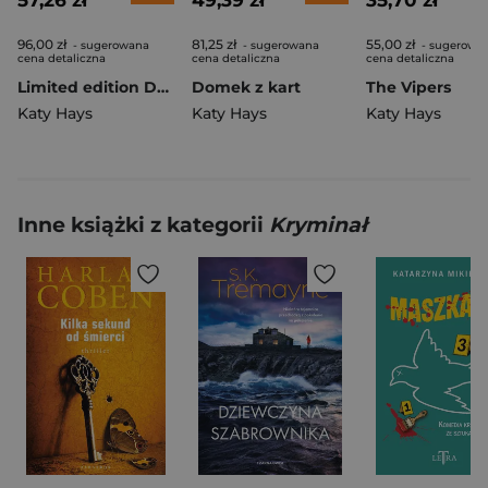
57,26 zł
49,39 zł
35,70 zł
96,00 zł
81,25 zł
55,00 zł
- sugerowana
- sugerowana
- sugerowa
cena detaliczna
cena detaliczna
cena detaliczna
Limited edition Domek z kart
Domek z kart
The Vipers
Katy Hays
Katy Hays
Katy Hays
Inne książki z kategorii
Kryminał