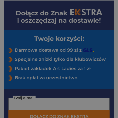
Dołącz do
Znak
i oszczędzaj na dostawie!
Twoje korzyści:
Darmowa dostawa od 99 zł z
Specjalne zniżki tylko dla klubowiczów
Pakiet zakładek Art Ladies za 1 zł
Brak opłat za uczestnictwo
Twój e-mail
DOŁĄCZ DO ZNAK EKSTRA