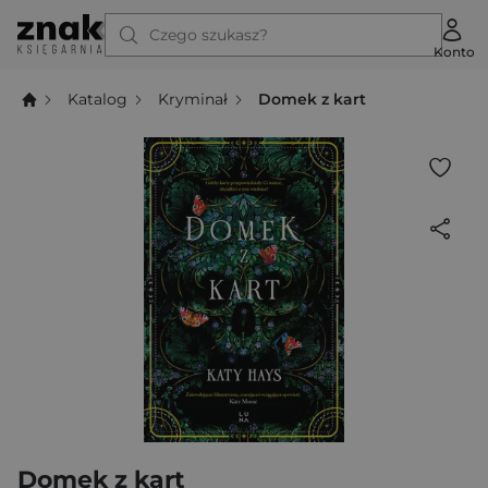
Czego szukasz?
Konto
Katalog
Kryminał
Domek z kart
Domek z kart