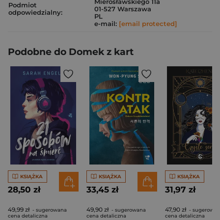
Mierosławskiego 11a
Podmiot
01-527 Warszawa
odpowiedzialny:
PL
e-mail:
[email protected]
Podobne do Domek z kart
KSIĄŻKA
KSIĄŻKA
KSIĄŻKA
28,50 zł
33,45 zł
31,97 zł
49,99 zł
49,90 zł
47,90 zł
- sugerowana
- sugerowana
- sugerowa
cena detaliczna
cena detaliczna
cena detaliczna