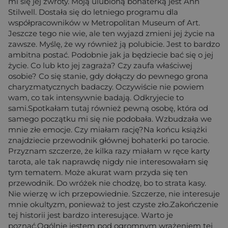
mi się jej zwroty. Moją ulubioną bohaterką jest Ann
Stilwell. Dostała się do letniego programu dla
współpracowników w Metropolitan Museum of Art.
Jeszcze tego nie wie, ale ten wyjazd zmieni jej życie na
zawsze. Myślę, że wy również ją polubicie. Jest to bardzo
ambitna postać. Podobnie jak ja będziecie bać się o jej
życie. Co lub kto jej zagraża? Czy zaufa właściwej
osobie? Co się stanie, gdy dołączy do pewnego grona
charyzmatycznych badaczy. Oczywiście nie powiem
wam, co tak intensywnie badają. Odkryjecie to
sami.Spotkałam tutaj również pewną osobę, która od
samego początku mi się nie podobała. Wzbudzała we
mnie złe emocje. Czy miałam rację?Na końcu książki
znajdziecie przewodnik głównej bohaterki po tarocie.
Przyznam szczerze, że kilka razy miałam w ręce karty
tarota, ale tak naprawdę nigdy nie interesowałam się
tym tematem. Może akurat wam przyda się ten
przewodnik. Do wróżek nie chodzę, bo to strata kasy.
Nie wierzę w ich przepowiednie. Szczerze, nie interesuje
mnie okultyzm, ponieważ to jest czyste zło.Zakończenie
tej historii jest bardzo interesujące. Warto je
poznać.Ogólnie jestem pod ogromnym wrażeniem tej