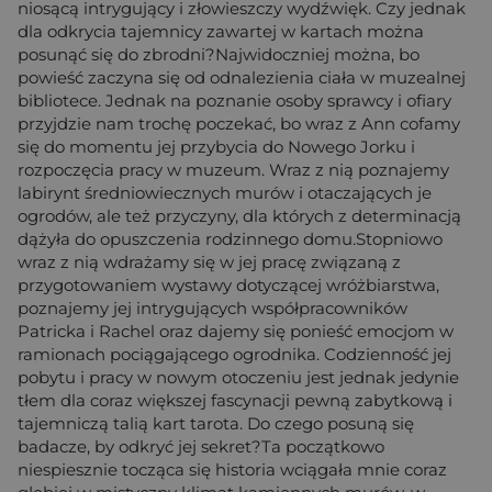
niosącą intrygujący i złowieszczy wydźwięk. Czy jednak
dla odkrycia tajemnicy zawartej w kartach można
posunąć się do zbrodni?Najwidoczniej można, bo
powieść zaczyna się od odnalezienia ciała w muzealnej
bibliotece. Jednak na poznanie osoby sprawcy i ofiary
przyjdzie nam trochę poczekać, bo wraz z Ann cofamy
się do momentu jej przybycia do Nowego Jorku i
rozpoczęcia pracy w muzeum. Wraz z nią poznajemy
labirynt średniowiecznych murów i otaczających je
ogrodów, ale też przyczyny, dla których z determinacją
dążyła do opuszczenia rodzinnego domu.Stopniowo
wraz z nią wdrażamy się w jej pracę związaną z
przygotowaniem wystawy dotyczącej wróżbiarstwa,
poznajemy jej intrygujących współpracowników
Patricka i Rachel oraz dajemy się ponieść emocjom w
ramionach pociągającego ogrodnika. Codzienność jej
pobytu i pracy w nowym otoczeniu jest jednak jedynie
tłem dla coraz większej fascynacji pewną zabytkową i
tajemniczą talią kart tarota. Do czego posuną się
badacze, by odkryć jej sekret?Ta początkowo
niespiesznie tocząca się historia wciągała mnie coraz