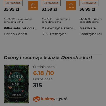
KSIĄŻKA
KSIĄŻKA
KSIĄŻKA
35,95 zł
33,59 zł
36,99 zł
49,90 zł
49,99 zł
56,90 zł
- sugerowana
- sugerowana
- sugerowa
cena detaliczna
cena detaliczna
cena detaliczna
Kilka sekund od śmierci
Dziewczyna szabrownika
Maszkara
Harlan Coben
S. K. Tremayne
Oceny i recenzje książki
Domek z kart
Średnia ocen:
6.18
/10
Liczba ocen:
315