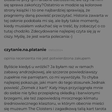
się sprawa zakończy?Ostatnio w modzie są kolorowe
strony książki i to one najbardziej sprawiają, że
pragniemy daną powieść przeczytać. Historia zawarta w
tej osłonie podobała mi się, ale były takie momenty,
kiedy musiałam wsłuchać się w treść, by zobaczyć o co
tutaj chodziło. Zdecydowanie najlepiej czyta się ją w
ciszy. Myślę, że jest warta polecania:-)
czytanie.na.platanie
09/02/2024
opinia recenzenta nie jest potwierdzona zakupem
Byliście kiedyś u wróżki? Ja byłam raz w ramach
zabawy andrzejkowej, ale szczerze powiedziawszy
zupełnie nie pamiętam, co mi wywróżyła. To chyba
najlepiej pokazuje, jaki mam do tego stosunek.Jednak
powieść „Domek z kart" Katy Hays przyciągnęła mnie
do siebie nie tylko przepiękną okładką i barwionymi
brzegami, ale też zapowiedzią mrocznego klimatu
średniowiecznego klasztoru, w którym obecnie mieści
się muzeum The Cloisters i zagadkową talią kart tarota