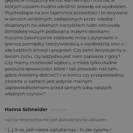
głębiej w mistyczny klimat kamiennych murów, w
których czasem trudno odróżnić prawdę od wyobrażeń.
Wychodzące na jaw tajemnice przeszłości i te skrywane
w sercach ambitnych, zaślepionych przez władzę i
skupionych na własnych korzyściach ludzi zatruwały
atmosferę niczym podawana małymi dawkami
trucizna.Zakończenie zostawiło mnie z pytaniami o
granicę pomiędzy rzeczywistością a wyobraźnią oraz o
siłę ludzkich emocji i pragnień. Czy sami decydujemy o
swoim życiu, czy wszystko jest nam zapisane z góry?
Czy mamy możliwość wyboru, a może tylko złudne
poczucie sprawczości, które i tak prowadzi nas tam,
gdzie mieliśmy dotrzeć? I w końcu czy przepowiednia
zawarta w kartach jest jedynie marnym
usprawiedliwieniem przed samym sobą naszych
własnych czynów?
Hanna Schneider
16/02/2024
opinia recenzenta nie jest potwierdzona zakupem
" [...] A co, jeśli nasza egzystencja - to jak żyjemy i