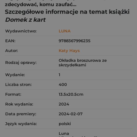
zdecydować, komu zaufać…
Szczegółowe informacje na temat książki
Domek z kart
Wydawnictwo:
LUNA
EAN:
9788367996235
Autor:
Katy Hays
Okładka broszurowa ze
Rodzaj oprawy:
skrzydełkami
Wydanie:
1
Liczba stron:
400
Format:
13.5x20.5cm
Rok wydania:
2024
Data premiery:
2024-02-07
Język wydania:
polski
Luna