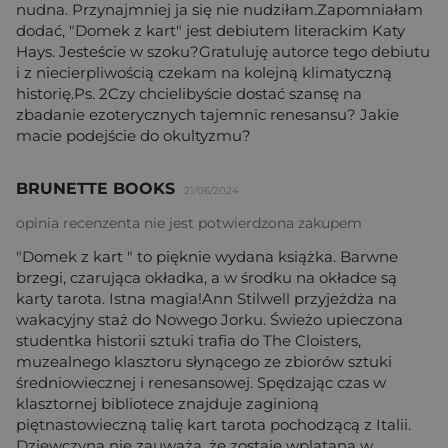
nudna. Przynajmniej ja się nie nudziłam.Zapomniałam
dodać, "Domek z kart" jest debiutem literackim Katy
Hays. Jesteście w szoku?Gratuluję autorce tego debiutu
i z niecierpliwością czekam na kolejną klimatyczną
historię.Ps. 2Czy chcielibyście dostać szansę na
zbadanie ezoterycznych tajemnic renesansu? Jakie
macie podejście do okultyzmu?
BRUNETTE BOOKS
21/06/2024
opinia recenzenta nie jest potwierdzona zakupem
"Domek z kart " to pięknie wydana książka. Barwne
brzegi, czarująca okładka, a w środku na okładce są
karty tarota. Istna magia!Ann Stilwell przyjeżdża na
wakacyjny staż do Nowego Jorku. Świeżo upieczona
studentka historii sztuki trafia do The Cloisters,
muzealnego klasztoru słynącego ze zbiorów sztuki
średniowiecznej i renesansowej. Spędzając czas w
klasztornej bibliotece znajduje zaginioną
piętnastowieczną talię kart tarota pochodzącą z Italii.
Dziewczyna nie zauważa, że zostaje wplątana w