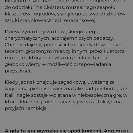
Museum of Art. Tymczasem zostaje oddelegowana
do oddziału The Cloisters, muzealnego zespołu
klasztorów i ogrodów, słynącego ze swoich zbiorów
sztuki średniowiecznej i renesansowej.
Dziewczyna dołącza do wąskiego kręgu
charyzmatycznych, acz tajemniczych badaczy.
Chętnie daje się ponieść ich niekiedy dziwacznym
teoriom, głoszonym między innymi przez kustosza
muzeum, który ma bzika na punkcie tarota i
głęboko wierzy w możliwość przepowiadania
przyszłości.
Kiedy jednak znajduje zagadkową, uważaną za
zaginioną, piętnastowieczną talię kart pochodzącą z
Italii, nagle zostaje wplątana w niebezpieczną grę, w
której kluczową rolę odgrywają władza, toksyczna
przyjaźń i ambicja.
A gdy ta gra wymyka się spod kontroli, Ann musi