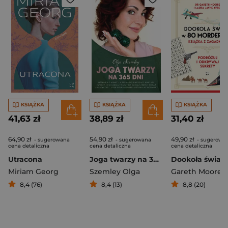
KSIĄŻKA
KSIĄŻKA
KSIĄŻKA
41,63 zł
38,89 zł
31,40 zł
64,90 zł
54,90 zł
49,90 zł
- sugerowana
- sugerowana
- sugerowa
cena detaliczna
cena detaliczna
cena detaliczna
Utracona
Joga twarzy na 365 dni
Miriam Georg
Szemley Olga
Gareth Moore
,
Lau
8,4 (76)
8,4 (13)
8,8 (20)