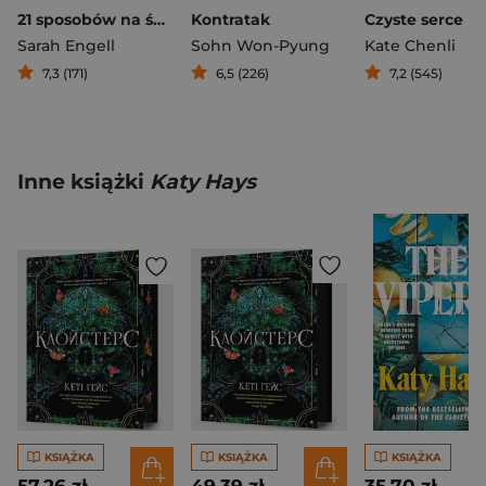
21 sposobów na śmierć
Kontratak
Czyste serce
Sarah Engell
Sohn Won-Pyung
Kate Chenli
7,3 (171)
6,5 (226)
7,2 (545)
Inne książki
Katy Hays
KSIĄŻKA
KSIĄŻKA
KSIĄŻKA