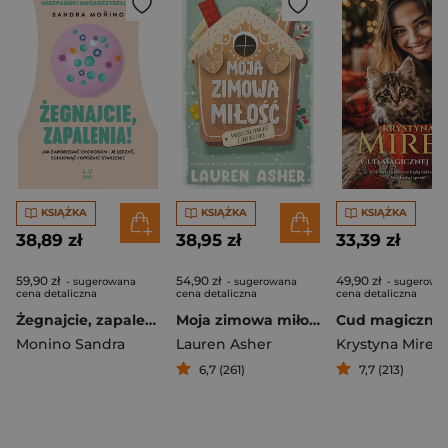
KSIĄŻKA
KSIĄŻKA
KSIĄŻKA
38,89 zł
38,95 zł
33,39 zł
59,90 zł
54,90 zł
49,90 zł
- sugerowana
- sugerowana
- sugerowa
cena detaliczna
cena detaliczna
cena detaliczna
Żegnajcie, zapalenia!
Moja zimowa miłość
Monino Sandra
Lauren Asher
Krystyna Mirek
6,7 (261)
7,7 (213)