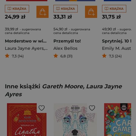
KSIĄŻKA
KSIĄŻKA
KSIĄŻKA
24,99 zł
33,31 zł
31,75 zł
39,99 zł
54,90 zł
49,90 zł
- sugerowana
- sugerowana
- sugerowa
cena detaliczna
cena detaliczna
cena detaliczna
Morderstwo w wiosce. Księga łamigłówek. Klub Zagadek Kryminalnych
Przemyśl to!
Laura Jayne Ayers
,
Gareth Moore
Alex Bellos
Emily M. Auste
7,3 (14)
6,8 (31)
7,3 (24)
Inne książki
Gareth Moore, Laura Jayne
Ayres