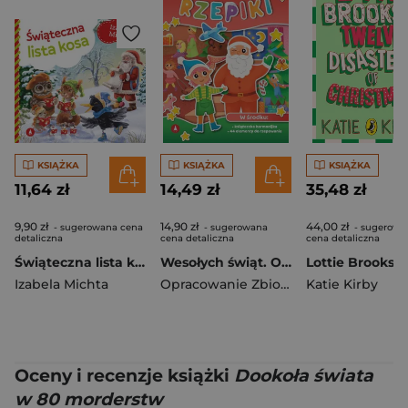
KSIĄŻKA
KSIĄŻKA
KSIĄŻKA
11,64 zł
14,49 zł
35,48 zł
9,90 zł
14,90 zł
44,00 zł
- sugerowana cena
- sugerowana
- sugerowa
detaliczna
cena detaliczna
cena detaliczna
Świąteczna lista kosa
Wesołych świąt. Opowiadanka & rzepiki
Izabela Michta
Opracowanie Zbiorowe
Katie Kirby
Oceny i recenzje książki
Dookoła świata
w 80 morderstw