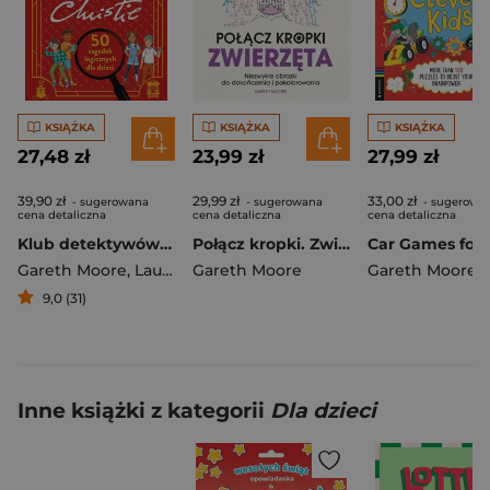
KSIĄŻKA
KSIĄŻKA
KSIĄŻKA
27,48 zł
23,99 zł
27,99 zł
39,90 zł
29,99 zł
33,00 zł
- sugerowana
- sugerowana
- sugerowa
cena detaliczna
cena detaliczna
cena detaliczna
Klub detektywów. Dedukuj jak Agatha Christie
Połącz kropki. Zwierzęta. Niezwykłe obrazki do dokończenia i pokolorowania
Gareth Moore
,
Laura Jayne Ayres
Gareth Moore
Gareth Moore
9,0 (31)
Inne książki z kategorii
Dla dzieci