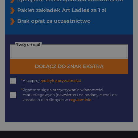
Pakiet zakładek Art Ladies za 1 zł
Brak opłat za uczestnictwo
Twój e-mail
DOŁĄCZ DO ZNAK EKSTRA
*
Akceptuję
politykę prywatności
*
Zgadzam się na otrzymywanie wiadomości
marketingowych (newsletter) na podany
e-mail
na
zasadach określonych w
regulaminie
.