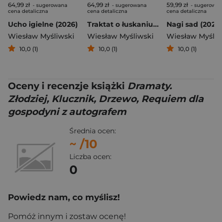
64,99 zł
64,99 zł
59,99 zł
- sugerowana
- sugerowana
- sugerowa
cena detaliczna
cena detaliczna
cena detaliczna
Ucho igielne (2026)
Traktat o łuskaniu fasoli (2026)
Nagi sad (2026
Wiesław Myśliwski
Wiesław Myśliwski
Wiesław Myśliw
10,0 (1)
10,0 (1)
10,0 (1)
Oceny i recenzje książki
Dramaty.
Złodziej, Klucznik, Drzewo, Requiem dla
gospodyni z autografem
Średnia ocen:
~
/10
Liczba ocen:
0
Powiedz nam, co myślisz!
Pomóż innym i zostaw ocenę!