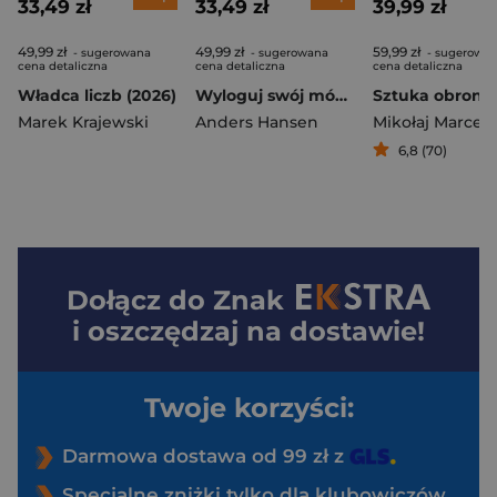
33,49 zł
33,49 zł
39,99 zł
49,99 zł
49,99 zł
59,99 zł
- sugerowana
- sugerowana
- sugerowa
cena detaliczna
cena detaliczna
cena detaliczna
Władca liczb (2026)
Wyloguj swój mózg. Jak zadbać o swój mózg w dobie nowych technologii (2026)
Marek Krajewski
Anders Hansen
Mikołaj Marcela
6,8 (70)
Dołącz do
Znak
i oszczędzaj na dostawie!
Twoje korzyści:
Darmowa dostawa od 99 zł z
Specjalne zniżki tylko dla klubowiczów