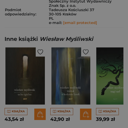
Społeczny Instytut Wydawniczy
Znak Sp. z o.o.
Podmiot
Tadeusza Kościuszki 37
odpowiedzialny:
30-105 Kraków
PL
e-mail:
[email protected]
Inne książki
Wiesław Myśliwski
KSIĄŻKA
KSIĄŻKA
KSIĄŻKA
43,54 zł
42,90 zł
39,99 zł