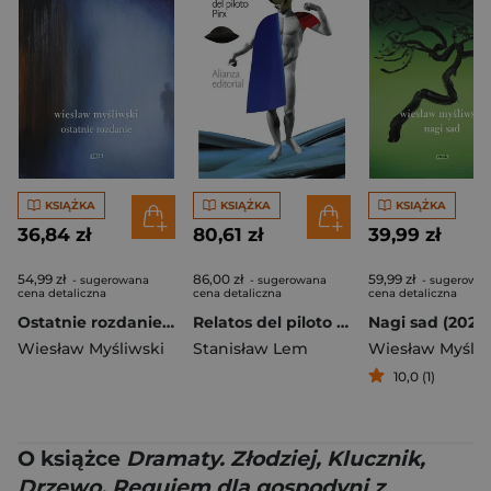
KSIĄŻKA
KSIĄŻKA
KSIĄŻKA
36,84 zł
80,61 zł
39,99 zł
54,99 zł
86,00 zł
59,99 zł
- sugerowana
- sugerowana
- sugerowa
cena detaliczna
cena detaliczna
cena detaliczna
Ostatnie rozdanie (2022)
Relatos del piloto Pirx
Nagi sad (2026
Wiesław Myśliwski
Stanisław Lem
Wiesław Myśliw
10,0 (1)
O książce
Dramaty. Złodziej, Klucznik,
Drzewo, Requiem dla gospodyni z