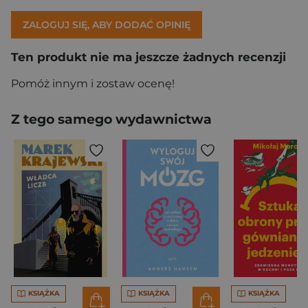
ZALOGUJ SIĘ, ABY DODAĆ OPINIĘ
Ten produkt nie ma jeszcze żadnych recenzji
Pomóż innym i zostaw ocenę!
Z tego samego wydawnictwa
KSIĄŻKA
KSIĄŻKA
KSIĄŻKA