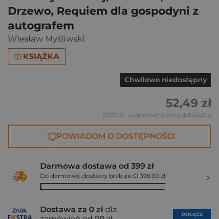
Drzewo, Requiem dla gospodyni z
autografem
Wiesław Myśliwski
KSIĄŻKA
Chwilowo niedostępny
52,49 zł
69,99 zł
- sugerowana cena detaliczna
POWIADOM O DOSTĘPNOŚCI
Darmowa dostawa od 399 zł
Do darmowej dostawy brakuje Ci 399,00 zł
Dostawa za 0 zł
dla
DOŁĄCZ
zamówień od 99 zł