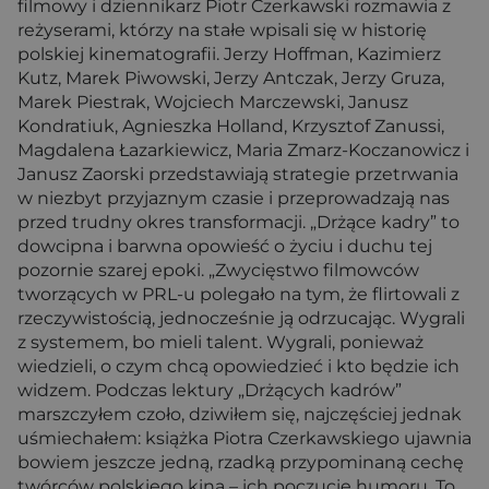
filmowy i dziennikarz Piotr Czerkawski rozmawia z
reżyserami, którzy na stałe wpisali się w historię
polskiej kinematografii. Jerzy Hoffman, Kazimierz
Kutz, Marek Piwowski, Jerzy Antczak, Jerzy Gruza,
Marek Piestrak, Wojciech Marczewski, Janusz
Kondratiuk, Agnieszka Holland, Krzysztof Zanussi,
Magdalena Łazarkiewicz, Maria Zmarz-Koczanowicz i
Janusz Zaorski przedstawiają strategie przetrwania
w niezbyt przyjaznym czasie i przeprowadzają nas
przed trudny okres transformacji. „Drżące kadry” to
dowcipna i barwna opowieść o życiu i duchu tej
pozornie szarej epoki. „Zwycięstwo filmowców
tworzących w PRL-u polegało na tym, że flirtowali z
rzeczywistością, jednocześnie ją odrzucając. Wygrali
z systemem, bo mieli talent. Wygrali, ponieważ
wiedzieli, o czym chcą opowiedzieć i kto będzie ich
widzem. Podczas lektury „Drżących kadrów”
marszczyłem czoło, dziwiłem się, najczęściej jednak
uśmiechałem: książka Piotra Czerkawskiego ujawnia
bowiem jeszcze jedną, rzadką przypominaną cechę
twórców polskiego kina – ich poczucie humoru. To