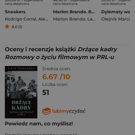
- sugerowana
- sugerowana
- sugerowa
cena detaliczna
cena detaliczna
cena detaliczna
Sneakers
Marlon Brando. Rozmawia Lawrence Grobel
Rodrigo Corral
,
Alex French
Marlon Brando
,
Howie Kahn
,
Lawrence Grobel
Olejnik Marcin
8,0 (1)
Oceny i recenzje książki
Drżące kadry
Rozmowy o życiu filmowym w PRL-u
Średnia ocen:
6.67
/10
Liczba ocen:
51
Powiedz nam, co myślisz!