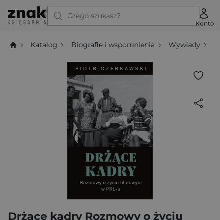
Czego szukasz?
Konto
Katalog
Biografie i wspomnienia
Wywiady
D
Drżące kadry Rozmowy o życiu