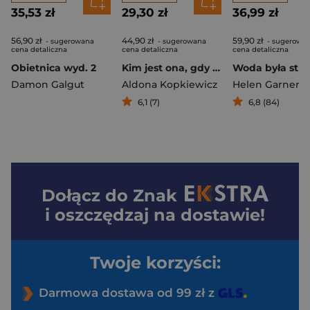
35,53 zł
29,30 zł
36,99 zł
56,90 zł
44,90 zł
59,90 zł
- sugerowana
- sugerowana
- sugerowa
cena detaliczna
cena detaliczna
cena detaliczna
Obietnica wyd. 2
Kim jest ona, gdy mnie nie ma. Eseje w poszukiwaniu siebie
Damon Galgut
Aldona Kopkiewicz
Helen Garner
6,1 (7)
6,8 (84)
Dołącz do
Znak
i oszczędzaj na dostawie!
Twoje korzyści:
Darmowa dostawa od 99 zł z