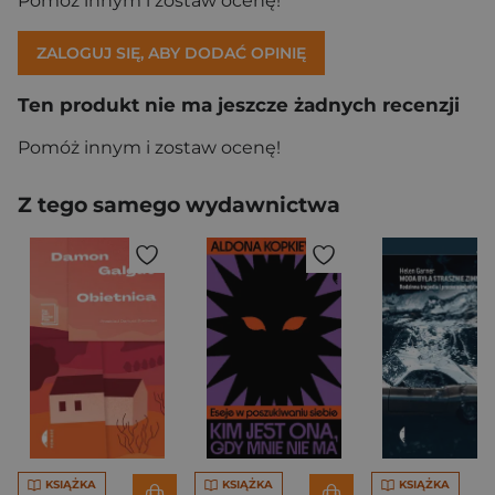
Pomóż innym i zostaw ocenę!
ZALOGUJ SIĘ, ABY DODAĆ OPINIĘ
Ten produkt nie ma jeszcze żadnych recenzji
Pomóż innym i zostaw ocenę!
Z tego samego wydawnictwa
KSIĄŻKA
KSIĄŻKA
KSIĄŻKA