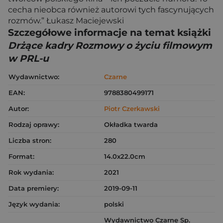
cecha nieobca również autorowi tych fascynujących
rozmów.” Łukasz Maciejewski
Szczegółowe informacje na temat książki
Drżące kadry Rozmowy o życiu filmowym
w PRL-u
Wydawnictwo:
Czarne
EAN:
9788380499171
Autor:
Piotr Czerkawski
Rodzaj oprawy:
Okładka twarda
Liczba stron:
280
Format:
14.0x22.0cm
Rok wydania:
2021
Data premiery:
2019-09-11
Język wydania:
polski
Wydawnictwo Czarne Sp.