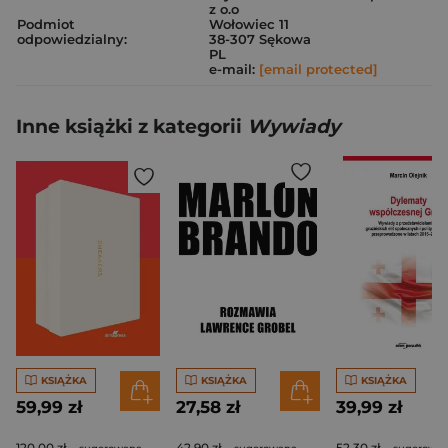
z o.o
Podmiot
Wołowiec 11
odpowiedzialny:
38-307 Sękowa
PL
e-mail:
[email protected]
Inne książki z kategorii
Wywiady
KSIĄŻKA
KSIĄŻKA
KSIĄŻKA
59,99 zł
27,58 zł
39,99 zł
120,00 zł
42,90 zł
52,30 zł