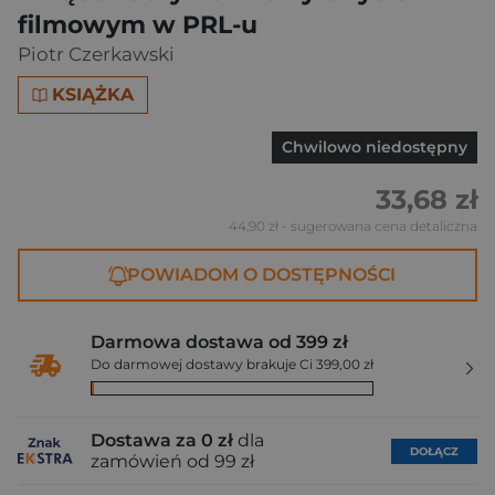
filmowym w PRL-u
Piotr Czerkawski
KSIĄŻKA
Chwilowo niedostępny
33,68 zł
44,90 zł
- sugerowana cena detaliczna
POWIADOM O DOSTĘPNOŚCI
Darmowa dostawa od 399 zł
Do darmowej dostawy brakuje Ci 399,00 zł
Dostawa za 0 zł
dla
DOŁĄCZ
zamówień od 99 zł