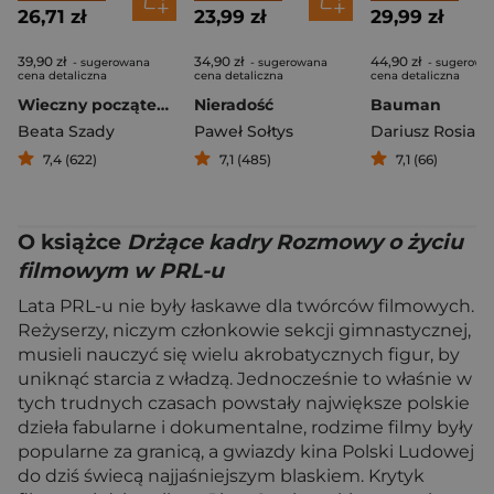
26,71 zł
23,99 zł
29,99 zł
39,90 zł
34,90 zł
44,90 zł
- sugerowana
- sugerowana
- sugerowa
cena detaliczna
cena detaliczna
cena detaliczna
Wieczny początek Warmia i Mazury
Nieradość
Bauman
Beata Szady
Paweł Sołtys
Dariusz Rosiak
7,4 (622)
7,1 (485)
7,1 (66)
O książce
Drżące kadry Rozmowy o życiu
filmowym w PRL-u
Lata PRL-u nie były łaskawe dla twórców filmowych.
Reżyserzy, niczym członkowie sekcji gimnastycznej,
musieli nauczyć się wielu akrobatycznych figur, by
uniknąć starcia z władzą. Jednocześnie to właśnie w
tych trudnych czasach powstały największe polskie
dzieła fabularne i dokumentalne, rodzime filmy były
popularne za granicą, a gwiazdy kina Polski Ludowej
do dziś świecą najjaśniejszym blaskiem. Krytyk