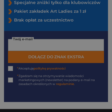
Specjalne zniżki tylko dla klubowiczów
Pakiet zakładek Art Ladies za 1 zł
Brak opłat za uczestnictwo
Twój e-mail
DOŁĄCZ DO ZNAK EKSTRA
*
Akceptuję
politykę prywatności
*
Zgadzam się na otrzymywanie wiadomości
marketingowych (newsletter) na podany
e-mail
na
zasadach określonych w
regulaminie
.