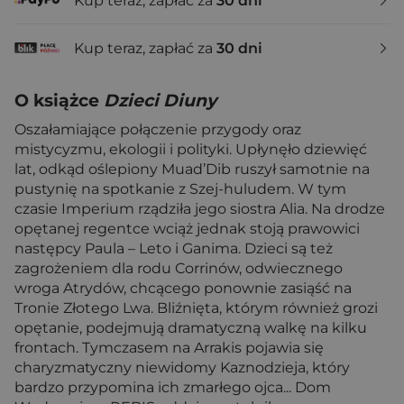
Kup teraz, zapłać za
30 dni
Kup teraz, zapłać za
30 dni
O książce
Dzieci Diuny
Oszałamiające połączenie przygody oraz
mistycyzmu, ekologii i polityki. Upłynęło dziewięć
lat, odkąd oślepiony Muad’Dib ruszył samotnie na
pustynię na spotkanie z Szej-huludem. W tym
czasie Imperium rządziła jego siostra Alia. Na drodze
opętanej regentce wciąż jednak stoją prawowici
następcy Paula – Leto i Ganima. Dzieci są też
zagrożeniem dla rodu Corrinów, odwiecznego
wroga Atrydów, chcącego ponownie zasiąść na
Tronie Złotego Lwa. Bliźnięta, którym również grozi
opętanie, podejmują dramatyczną walkę na kilku
frontach. Tymczasem na Arrakis pojawia się
charyzmatyczny niewidomy Kaznodzieja, który
bardzo przypomina ich zmarłego ojca... Dom