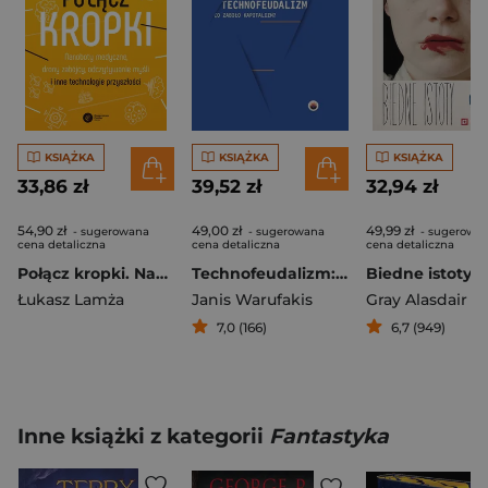
KSIĄŻKA
KSIĄŻKA
KSIĄŻKA
33,86 zł
39,52 zł
32,94 zł
54,90 zł
49,00 zł
49,99 zł
- sugerowana
- sugerowana
- sugerowa
cena detaliczna
cena detaliczna
cena detaliczna
Połącz kropki. Nanoboty medyczne, drony zabójcy, odczytywanie myśli i inne technologie przyszłości
Technofeudalizm: co zabiło kapitalizm?
Biedne istoty
Łukasz Lamża
Janis Warufakis
Gray Alasdair
7,0 (166)
6,7 (949)
Inne książki z kategorii
Fantastyka