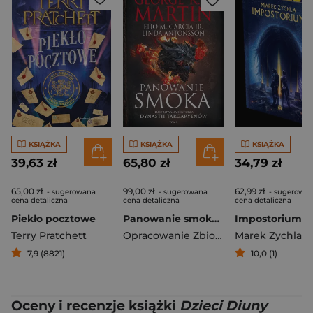
KSIĄŻKA
KSIĄŻKA
KSIĄŻKA
39,63 zł
65,80 zł
34,79 zł
65,00 zł
99,00 zł
62,99 zł
- sugerowana
- sugerowana
- sugerowa
cena detaliczna
cena detaliczna
cena detaliczna
Piekło pocztowe
Panowanie smoka. Ilustrowana historia dynastii Targaryenów
Terry Pratchett
Opracowanie Zbiorowe
Marek Zychla
7,9 (8821)
10,0 (1)
Oceny i recenzje książki
Dzieci Diuny