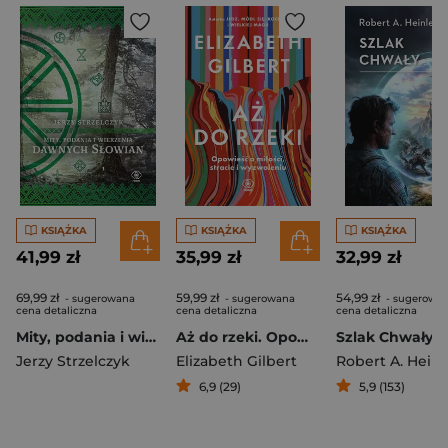
KSIĄŻKA
KSIĄŻKA
KSIĄŻKA
41,99 zł
35,99 zł
32,99 zł
69,99 zł
59,99 zł
54,99 zł
- sugerowana
- sugerowana
- sugerowa
cena detaliczna
cena detaliczna
cena detaliczna
Mity, podania i wierzenia dawnych Słowian. Mity i legendy wyd. 2026
Aż do rzeki. Opowieść o miłości, stracie i wyzwoleniu
Szlak Chwały
Jerzy Strzelczyk
Elizabeth Gilbert
Robert A. Heinl
6,9 (29)
5,9 (153)