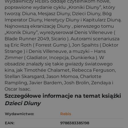
Wydawniczy REBIS oddaje czytelnikom nowe,
poprawione wydanie cyklu „Kroniki Diuny”, który
tworzą: Diuna, Mesjasz Diuny, Dzieci Diuny, Bóg
Imperator Diuny, Heretycy Diuny i Kapitularz Diuną.
Najnowszą ekranizację Diuny , pierwszego tomu
„Kronik Diuny”, wyreżyserował Denis Villeneuve (
Blade Runner 2049, Sicario ). Autorami scenariusza
są Eric Roth ( Forrest Gump ), Jon Spaihts ( Doktor
Strange ) i Denis Villeneuve, a muzyki – Hans
Zimmer ( Gladiator, Incepcja, Dunkierka ). W
obsadzie znalazły się takie gwiazdy światowego
kina, jak Timothée Chalamet, Rebecca Ferguson,
Stellan Skarsgard, Jason Momoa, Charlotte
Rampling, Javier Bardem, Josh Brolin, Zendaya i
Oscar Isaac.
Szczegółowe informacje na temat książki
Dzieci Diuny
Wydawnictwo:
Rebis
EAN:
9788383385198