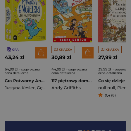
GRA
KSIĄŻKA
KSIĄŻKA
43,24 zł
30,89 zł
27,99 zł
64,99 zł
44,99 zł
39,99 zł
- sugerowana
- sugerowana
- sugerowa
cena detaliczna
cena detaliczna
cena detaliczna
Gra Potworny Angielski dla przedszkolaków
117-piętrowy domek na drzewie wyd. 2026
Justyna Kesler
,
Gębacka Klaudyna
Andy Griffiths
null null
,
Piercey R
9,4 (8)