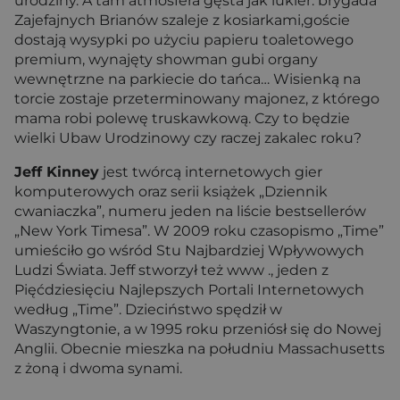
urodziny. A tam atmosfera gęsta jak lukier: brygada
Zajefajnych Brianów szaleje z kosiarkami,goście
dostają wysypki po użyciu papieru toaletowego
premium, wynajęty showman gubi organy
wewnętrzne na parkiecie do tańca… Wisienką na
torcie zostaje przeterminowany majonez, z którego
mama robi polewę truskawkową. Czy to będzie
wielki Ubaw Urodzinowy czy raczej zakalec roku?
Jeff Kinney
jest twórcą internetowych gier
komputerowych oraz serii książek „Dziennik
cwaniaczka”, numeru jeden na liście bestsellerów
„New York Timesa”. W 2009 roku czasopismo „Time”
umieściło go wśród Stu Najbardziej Wpływowych
Ludzi Świata. Jeff stworzył też www ., jeden z
Pięćdziesięciu Najlepszych Portali Internetowych
według „Time”. Dzieciństwo spędził w
Waszyngtonie, a w 1995 roku przeniósł się do Nowej
Anglii. Obecnie mieszka na południu Massachusetts
z żoną i dwoma synami.