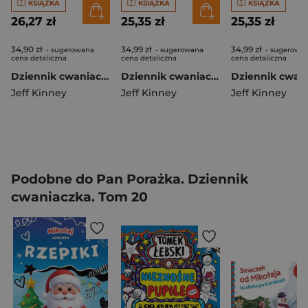
KSIĄŻKA
KSIĄŻKA
KSIĄŻKA
26,27 zł
25,35 zł
25,35 zł
34,90 zł
34,99 zł
34,99 zł
- sugerowana
- sugerowana
- sugerowa
cena detaliczna
cena detaliczna
cena detaliczna
Dziennik cwaniaczka 12 No to lecimy
Dziennik cwaniaczka Zezowate szczęście
Jeff Kinney
Jeff Kinney
Jeff Kinney
Podobne do Pan Porażka. Dziennik
cwaniaczka. Tom 20