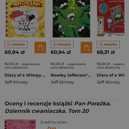
KSIĄŻKA
KSIĄŻKA
KSIĄŻKA
60,94 zł
60,94 zł
68,31 zł
82,00 zł
82,00 zł
93,00 zł
- sugerowana
- sugerowana
- sugerowa
cena detaliczna
cena detaliczna
cena detaliczna
Diary of a Wimpy Kid. Fight or Flight. Book 21
Rowley Jefferson’s Awesome Friendly Spooky 2
Jeff Kinney
Jeff Kinney
Jeff Kinney
Oceny i recenzje książki
Pan Porażka.
Dziennik cwaniaczka. Tom 20
Średnia ocen: