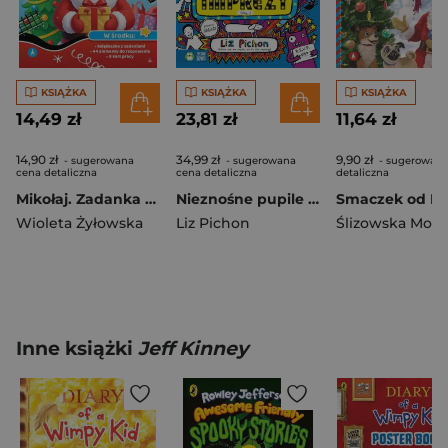
KSIĄŻKA
KSIĄŻKA
KSIĄŻKA
14,49 zł
23,81 zł
11,64 zł
14,90 zł
34,99 zł
9,90 zł
- sugerowana
- sugerowana
- sugerowana
cena detaliczna
cena detaliczna
detaliczna
Mikołaj. Zadanka & rzepiki
Nieznośne pupile oraz imprezy (Oby…). Tomek Łebski
Wioleta Żyłowska
Liz Pichon
Ślizowska Moni
Inne książki
Jeff Kinney