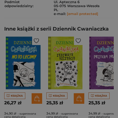
Podmiot
Ul. Apteczna 6
odpowiedzialny:
05-075 Warszawa-Wesoła
PL
e-mail:
[email protected]
Inne książki z serii Dziennik Cwaniaczka
KSIĄŻKA
KSIĄŻKA
KSIĄŻKA
26,27 zł
25,35 zł
25,35 zł
34,90 zł
34,99 zł
34,99 zł
- sugerowana
- sugerowana
- sugerowa
cena detaliczna
cena detaliczna
cena detaliczna