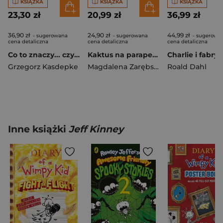
KSIĄŻKA
KSIĄŻKA
KSIĄŻKA
23,30 zł
20,99 zł
36,99 zł
36,90 zł
24,90 zł
44,99 zł
- sugerowana
- sugerowana
- sugerowa
cena detaliczna
cena detaliczna
cena detaliczna
Co to znaczy... czyli 101 zabawnych historyjek, które pozwolą zrozumieć znaczenie niektórych powiedzeń
Kaktus na parapecie
Grzegorz Kasdepke
Magdalena Zarębska
Roald Dahl
Inne książki
Jeff Kinney