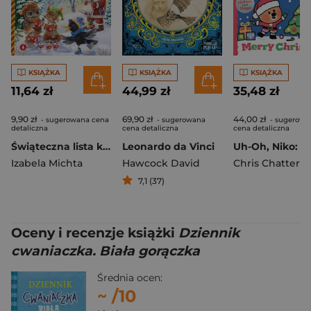
KSIĄŻKA
KSIĄŻKA
KSIĄŻKA
11,64 zł
44,99 zł
35,48 zł
9,90 zł
69,90 zł
44,00 zł
- sugerowana cena
- sugerowana
- sugerowa
detaliczna
cena detaliczna
cena detaliczna
Świąteczna lista kosa
Leonardo da Vinci
Izabela Michta
Hawcock David
Chris Chattert
7,1 (37)
Oceny i recenzje książki
Dziennik
cwaniaczka. Biała gorączka
Średnia ocen:
~
/10