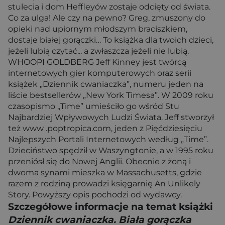
stulecia i dom Heffleyów zostaje odcięty od świata.
Co za ulga! Ale czy na pewno? Greg, zmuszony do
opieki nad upiornym młodszym braciszkiem,
dostaje białej gorączki… To książka dla twoich dzieci,
jeżeli lubią czytać... a zwłaszcza jeżeli nie lubią.
WHOOPI GOLDBERG Jeff Kinney jest twórcą
internetowych gier komputerowych oraz serii
książek „Dziennik cwaniaczka”, numeru jeden na
liście bestsellerów „New York Timesa”. W 2009 roku
czasopismo „Time” umieściło go wśród Stu
Najbardziej Wpływowych Ludzi Świata. Jeff stworzył
też www .poptropica.com, jeden z Pięćdziesięciu
Najlepszych Portali Internetowych według „Time”.
Dzieciństwo spędził w Waszyngtonie, a w 1995 roku
przeniósł się do Nowej Anglii. Obecnie z żoną i
dwoma synami mieszka w Massachusetts, gdzie
razem z rodziną prowadzi księgarnię An Unlikely
Story. Powyższy opis pochodzi od wydawcy.
Szczegółowe informacje na temat książki
Dziennik cwaniaczka. Biała gorączka