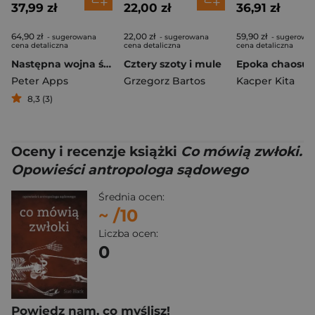
37,99 zł
22,00 zł
36,91 zł
64,90 zł
22,00 zł
59,90 zł
- sugerowana
- sugerowana
- sugerowa
cena detaliczna
cena detaliczna
cena detaliczna
Następna wojna światowa
Cztery szoty i mule
Peter Apps
Grzegorz Bartos
Kacper Kita
8,3 (3)
Oceny i recenzje książki
Co mówią zwłoki.
Opowieści antropologa sądowego
Średnia ocen:
~
/10
Liczba ocen:
0
Powiedz nam, co myślisz!