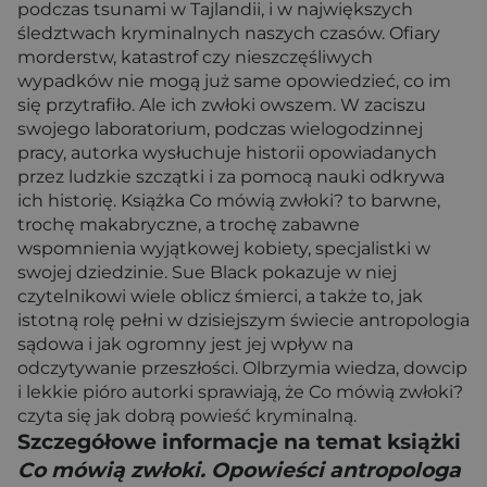
podczas tsunami w Tajlandii, i w największych
śledztwach kryminalnych naszych czasów. Ofiary
morderstw, katastrof czy nieszczęśliwych
wypadków nie mogą już same opowiedzieć, co im
się przytrafiło. Ale ich zwłoki owszem. W zaciszu
swojego laboratorium, podczas wielogodzinnej
pracy, autorka wysłuchuje historii opowiadanych
przez ludzkie szczątki i za pomocą nauki odkrywa
ich historię. Książka Co mówią zwłoki? to barwne,
trochę makabryczne, a trochę zabawne
wspomnienia wyjątkowej kobiety, specjalistki w
swojej dziedzinie. Sue Black pokazuje w niej
czytelnikowi wiele oblicz śmierci, a także to, jak
istotną rolę pełni w dzisiejszym świecie antropologia
sądowa i jak ogromny jest jej wpływ na
odczytywanie przeszłości. Olbrzymia wiedza, dowcip
i lekkie pióro autorki sprawiają, że Co mówią zwłoki?
czyta się jak dobrą powieść kryminalną.
Szczegółowe informacje na temat książki
Co mówią zwłoki. Opowieści antropologa