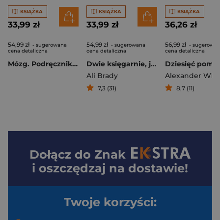
KSIĄŻKA
KSIĄŻKA
KSIĄŻKA
33,99 zł
33,99 zł
36,26 zł
54,99 zł
54,99 zł
56,99 zł
- sugerowana
- sugerowana
- sugerowa
cena detaliczna
cena detaliczna
cena detaliczna
Mózg. Podręcznik użytkownika wyd. 3
Dwie księgarnie, jedna miłość
Ali Brady
Alexander Will
7,3 (31)
8,7 (11)
Dołącz do
Znak
i oszczędzaj na dostawie!
Twoje korzyści: