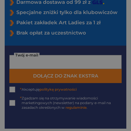
Darmowa dostawa od 99 zł z
Specjalne zniżki tylko dla klubowiczów
Pakiet zakładek Art Ladies za 1 zł
Brak opłat za uczestnictwo
Twój e-mail
DOŁĄCZ DO ZNAK EKSTRA
*
Akceptuję
politykę prywatności
*
Zgadzam się na otrzymywanie wiadomości
marketingowych (newsletter) na podany
e-mail
na
zasadach określonych w
regulaminie
.