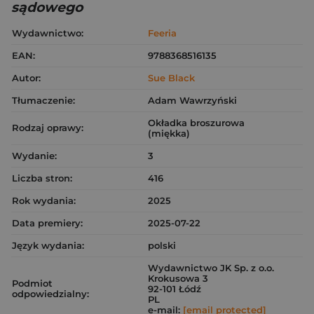
sądowego
Wydawnictwo:
Feeria
EAN:
9788368516135
Autor:
Sue Black
Tłumaczenie:
Adam Wawrzyński
Okładka broszurowa
Rodzaj oprawy:
(miękka)
Wydanie:
3
Liczba stron:
416
Rok wydania:
2025
Data premiery:
2025-07-22
Język wydania:
polski
Wydawnictwo JK Sp. z o.o.
Krokusowa 3
Podmiot
92-101 Łódź
odpowiedzialny:
PL
e-mail:
[email protected]