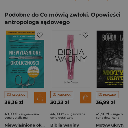
Podobne do Co mówią zwłoki. Opowieści
antropologa sądowego
KSIĄŻKA
KSIĄŻKA
KSIĄŻKA
38,36 zł
30,23 zł
36,99 zł
49,99 zł
44,90 zł
49,90 zł
- sugerowana
- sugerowana
- sugerowa
cena detaliczna
cena detaliczna
cena detaliczna
Niewyjaśnione okoliczności
Biblia waginy