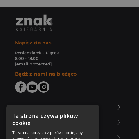
Napisz do nas
Poniedziałek - Piątek
8:00 - 18:00
[email protected]
Bądź z nami na bieżąco
O Księgarni Znak
Ta strona używa plików
cookie
Zakupy u nas
Ta strona korzysta z plików cookie, aby
Nasza oferta
zapewnić lepszą wygodę użytkowania.