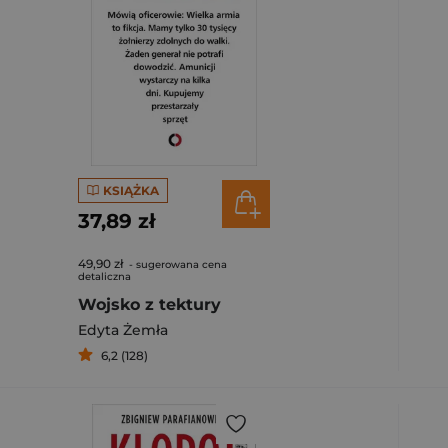
KSIĄŻKA
37,89 zł
49,90 zł
- sugerowana cena
detaliczna
Wojsko z tektury
Edyta Żemła
6,2 (128)