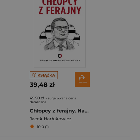
KSIĄŻKA
39,48 zł
49,90 zł
- sugerowana cena
detaliczna
Chłopcy z ferajny. Największa afera w polskiej polityce
Jacek Harłukowicz
10,0 (1)