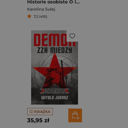
Historie osobiste O ludziach i rzeczach w czasie wojny
Karolina Sulej
7,2 (410)
KSIĄŻKA
35,95 zł