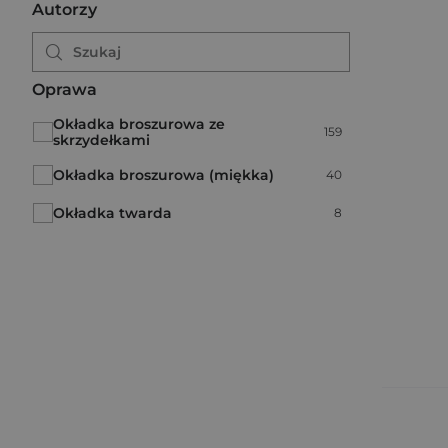
Autorzy
Oprawa
Okładka broszurowa ze
Liczba pozycji:
159
skrzydełkami
Okładka broszurowa (miękka)
Liczba pozycji:
40
Okładka twarda
Liczba pozycji:
8