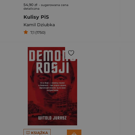
54,90 zł
- sugerowana cena
detaliczna
Kulisy PiS
Kamil Dziubka
7,1 (1750)
KSIĄŻKA