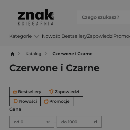
Kategorie
Nowości
Bestsellery
Zapowiedzi
Promo
Katalog
Czerwone i Czarne
Czerwone i Czarne
Po użyciu produkty będą automatycznie filtrowane. W
Bestsellery
Zapowiedzi
Nowości
Promocje
Cena
Brak ustawionego zakresu ceny.
Podaj zakres ceny w złotych.
–
od 0
zł
do 1000
zł