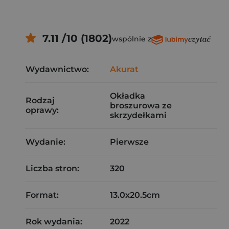
7.11 /10 (1802)
wspólnie z
Wydawnictwo:
Akurat
Okładka
Rodzaj
broszurowa ze
oprawy:
skrzydełkami
Wydanie:
Pierwsze
Liczba stron:
320
Format:
13.0x20.5cm
Rok wydania:
2022