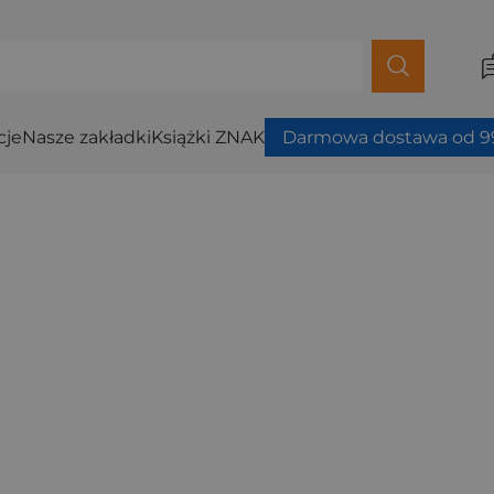
cje
Nasze zakładki
Książki ZNAK
Darmowa dostawa od 99