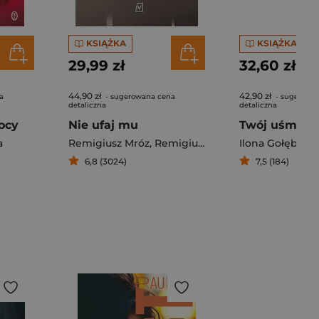
KSIĄŻKA
KSIĄŻKA
29,99 zł
32,60 zł
44,90 zł
42,90 zł
a
- sugerowana cena
- sugerowa
detaliczna
detaliczna
ocy
Nie ufaj mu
Twój uśmiec
a
Remigiusz Mróz
,
Remigiusza Mróz
Ilona Gołębiew
6,8 (3024)
7,5 (184)