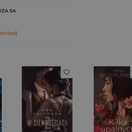
UZA SA
tected]