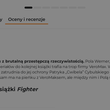
y
Oceny i recenzje
u z brutalną przestępczą rzeczywistością.
Pola Werner,
iałów do kolejnej książki trafia na trop firmy VeroMax
trudnia do jej ochrony Patryka „Cwibela” Cybulskiego – 
sam ma na pieńku z VeroMaksem, ale między nim i Polą szy
siążki
Fighter