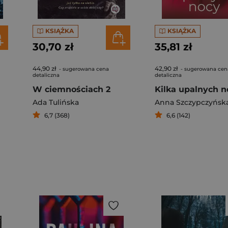
KSIĄŻKA
KSIĄŻKA
30,70 zł
35,81 zł
44,90 zł
42,90 zł
- sugerowana cena
- sugerowana cen
detaliczna
detaliczna
W ciemnościach 2
Kilka upalnych n
Ada Tulińska
Anna Szczypczyńsk
6,7 (368)
6,6 (142)