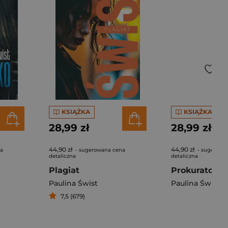
KSIĄŻKA
KSIĄŻKA
28,99 zł
28,99 zł
44,90 zł
44,90 zł
na
- sugerowana cena
- sugerowa
detaliczna
detaliczna
Plagiat
Prokurator
Paulina Świst
Paulina Świst
7,5 (679)