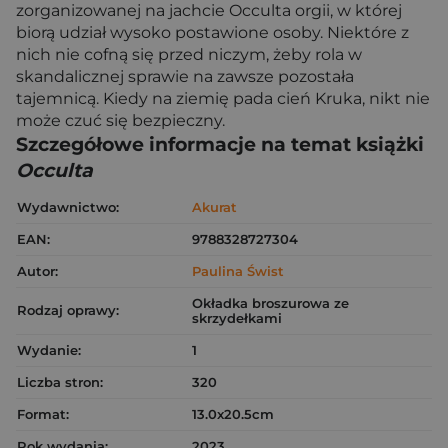
zorganizowanej na jachcie Occulta orgii, w której
biorą udział wysoko postawione osoby. Niektóre z
nich nie cofną się przed niczym, żeby rola w
skandalicznej sprawie na zawsze pozostała
tajemnicą. Kiedy na ziemię pada cień Kruka, nikt nie
może czuć się bezpieczny.
Szczegółowe informacje na temat książki
Occulta
Wydawnictwo:
Akurat
EAN:
9788328727304
Autor:
Paulina Świst
Okładka broszurowa ze
Rodzaj oprawy:
skrzydełkami
Wydanie:
1
Liczba stron:
320
Format:
13.0x20.5cm
Rok wydania:
2023