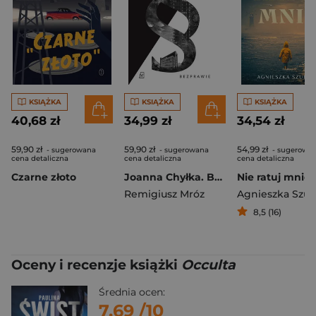
KSIĄŻKA
KSIĄŻKA
KSIĄŻKA
40,68 zł
34,99 zł
34,54 zł
59,90 zł
59,90 zł
54,99 zł
- sugerowana
- sugerowana
- sugerowa
cena detaliczna
cena detaliczna
cena detaliczna
Czarne złoto
Joanna Chyłka. Bezprawie. Wydanie specjalne
Nie ratuj mnie
Remigiusz Mróz
Agnieszka Szub
8,5 (16)
Oceny i recenzje książki
Occulta
Średnia ocen:
7.69
/10