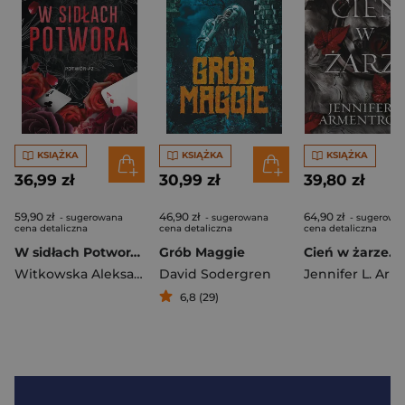
KSIĄŻKA
KSIĄŻKA
KSIĄŻKA
36,99 zł
30,99 zł
39,80 zł
59,90 zł
46,90 zł
64,90 zł
- sugerowana
- sugerowana
- sugerowa
cena detaliczna
cena detaliczna
cena detaliczna
W sidłach Potwora. Potwór
Grób Maggie
Witkowska Aleksandra
David Sodergren
6,8 (29)