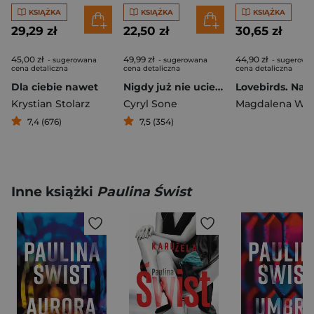
KSIĄŻKA
KSIĄŻKA
KSIĄŻKA
29,29 zł
22,50 zł
30,65 zł
45,00 zł
49,99 zł
44,90 zł
- sugerowana
- sugerowana
- sugerowa
cena detaliczna
cena detaliczna
cena detaliczna
Dla ciebie nawet
Nigdy już nie uciekniesz
Krystian Stolarz
Cyryl Sone
7,4 (676)
7,5 (354)
Inne książki
Paulina Świst