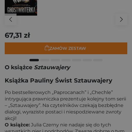
67,31 zł
ZAMÓW ZESTAW
O książce
Sztauwajery
Książka Pauliny Świst Sztauwajery
Po bestsellerowych „Paprocanach” i „Chechle”
intrygująca prawniczka prezentuje kolejny tom serii
– „Sztauwajery”. Na czytelników czekają bezbłędne
dialogi, wyraziste postaci i niespodziewane zwroty
akcji!
O książce:
Julia Czerny nie nadaje się do tych
wszystkich gier i podchodów. Zawsze dobrze o tym