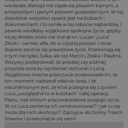
wiedziała, dlatego nie zajęła się prawem karnym, a
przejrzystym i jasnym prawem gospodarczym. W tej
dziedzinie wszystko oparte jest na liczbach i
dokumentach. I to ceniła w tej robocie najbardziej. I
pewnie wiodłaby wyjątkowo spokojne życie, gdyby
na jej drodze znów nie stanął on. Lucjan „Luca”
Złocki – samiec alfa, zło w czystej postaci. I teraz
dopiero zacznie się prawdziwe życie. Przekonają się
o tym nie tylko Julka, ale też Marcin, Zośka i Paulina.
Wszyscy podejrzewali, że prędzej czy później
przyjdzie pora by wyrównać rachunki z Lucą.
Wyjątkowo mocne przeczucie podpowiada im, że
ten moment nadszedł właśnie teraz. I że
nieuniknionym jest, że ktoś pożegna się z życiem.
Luca „uwzględnił to w kosztach” całej operacji.
Planu, nad którym pracował połowę swojego życia…
W co Luca zamierza ich wmanewrować? I jak to się
może dla nich skończyć? Zajrzyjcie do Doliny Trzech
Stawów i przekonajcie się sami!