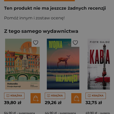
Ten produkt nie ma jeszcze żadnych recenzji
Pomóż innym i zostaw ocenę!
Z tego samego wydawnictwa
KSIĄŻKA
KSIĄŻKA
KSIĄŻKA
39,80 zł
29,26 zł
32,75 zł
64,90 zł
44,90 zł
49,90 zł
- sugerowana
- sugerowana
- sugerowa