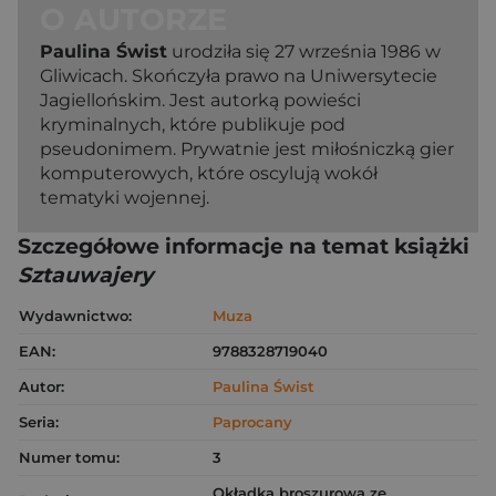
O AUTORZE
Paulina Świst
urodziła się 27 września 1986 w
Gliwicach. Skończyła prawo na Uniwersytecie
Jagiellońskim. Jest autorką powieści
kryminalnych, które publikuje pod
pseudonimem. Prywatnie jest miłośniczką gier
komputerowych, które oscylują wokół
tematyki wojennej.
Szczegółowe informacje na temat książki
Sztauwajery
Wydawnictwo:
Muza
EAN:
9788328719040
Autor:
Paulina Świst
Seria:
Paprocany
Numer tomu:
3
Okładka broszurowa ze