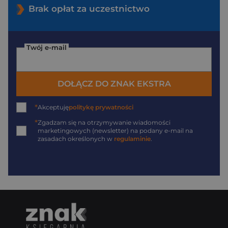
Brak opłat za uczestnictwo
Twój e-mail
DOŁĄCZ DO ZNAK EKSTRA
*
Akceptuję
politykę prywatności
*
Zgadzam się na otrzymywanie wiadomości
marketingowych (newsletter) na podany
e-mail
na
zasadach określonych w
regulaminie
.