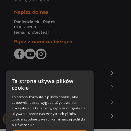
Napisz do nas
Poniedziałek - Piątek
8:00 - 18:00
[email protected]
Bądź z nami na bieżąco
O Księgarni Znak
Ta strona używa plików
cookie
Zakupy u nas
Ta strona korzysta z plików cookie, aby
Nasza oferta
zapewnić lepszą wygodę użytkowania.
Korzystając z tej strony, wyrażasz zgodę na
używanie przez nas wszystkich plików
Nasi autorzy
cookie zgodnie z warunkami naszej polityki
plików cookie.