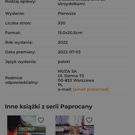
Rodzaj oprawy:
skrzydełkami
Wydanie:
Pierwsze
Liczba stron:
320
Format:
13.0x20.5cm
Rok wydania:
2022
Data premiery:
2022-07-03
Język wydania:
polski
MUZA SA
Ul. Sienna 73
Podmiot
00-833 Warszawa
odpowiedzialny:
PL
e-mail:
[email protected]
Inne książki z serii Paprocany