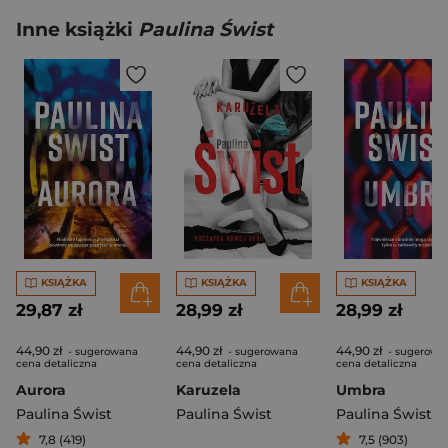
Inne książki
Paulina Świst
KSIĄŻKA
KSIĄŻKA
KSIĄŻKA
29,87 zł
28,99 zł
28,99 zł
44,90 zł
44,90 zł
44,90 zł
- sugerowana
- sugerowana
- sugerowa
cena detaliczna
cena detaliczna
cena detaliczna
Aurora
Karuzela
Umbra
Paulina Świst
Paulina Świst
Paulina Świst
7,8 (419)
7,5 (903)