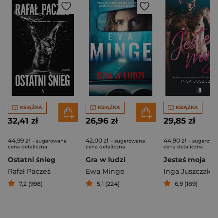
KSIĄŻKA
KSIĄŻKA
KSIĄŻKA
32,41 zł
26,96 zł
29,85 zł
44,99 zł
42,00 zł
44,90 zł
- sugerowana
- sugerowana
- sugerowa
cena detaliczna
cena detaliczna
cena detaliczna
Ostatni śnieg
Gra w ludzi
Jesteś moja
Rafał Pacześ
Ewa Minge
Inga Juszczak
7,2 (998)
5,1 (224)
6,9 (189)