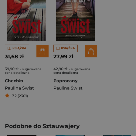
KSIĄŻKA
KSIĄŻKA
31,68 zł
27,99 zł
39,90 zł
42,90 zł
- sugerowana
- sugerowana
cena detaliczna
cena detaliczna
Chechło
Paprocany
Paulina Świst
Paulina Świst
7,2 (2301)
Podobne do Sztauwajery