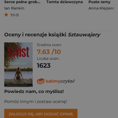
Serce pełne grobów
Tamta dziewczyna
Puste ramy
Ian Rankin
Anna Klejzerow
7,0 (1)
Oceny i recenzje książki
Sztauwajery
Średnia ocen:
7.63
/10
Liczba ocen:
1623
Powiedz nam, co myślisz!
Pomóż innym i zostaw ocenę!
ZALOGUJ SIĘ, ABY DODAĆ OPINIĘ