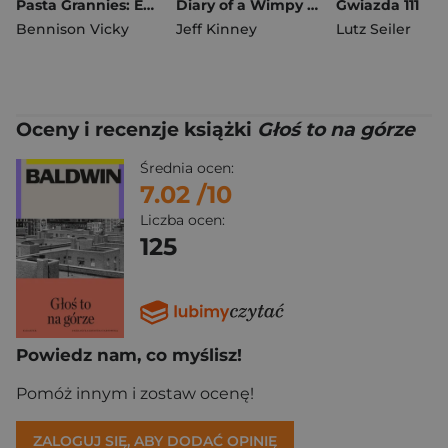
Pasta Grannies: Eat Everything
Diary of a Wimpy Kid. Fight or Flight. Book 21
Gwiazda 111
Bennison Vicky
Jeff Kinney
Lutz Seiler
Oceny i recenzje książki
Głoś to na górze
Średnia ocen:
7.02
/10
Liczba ocen:
125
Powiedz nam, co myślisz!
Pomóż innym i zostaw ocenę!
ZALOGUJ SIĘ, ABY DODAĆ OPINIĘ