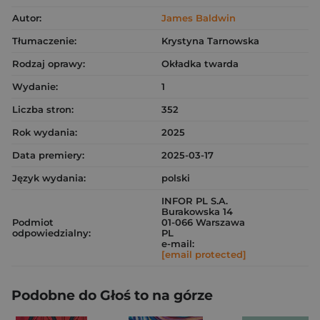
Autor:
James Baldwin
Tłumaczenie:
Krystyna Tarnowska
Rodzaj oprawy:
Okładka twarda
Wydanie:
1
Liczba stron:
352
Rok wydania:
2025
Data premiery:
2025-03-17
Język wydania:
polski
INFOR PL S.A.
Burakowska 14
Podmiot
01-066 Warszawa
odpowiedzialny:
PL
e-mail:
[email protected]
Podobne do Głoś to na górze