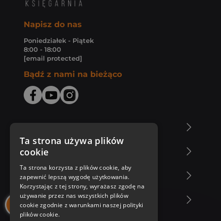
Napisz do nas
Poniedziałek - Piątek
8:00 - 18:00
[email protected]
Bądź z nami na bieżąco
O Księgarni Znak
Ta strona używa plików
cookie
Zakupy u nas
Ta strona korzysta z plików cookie, aby
Nasza oferta
zapewnić lepszą wygodę użytkowania.
Korzystając z tej strony, wyrażasz zgodę na
używanie przez nas wszystkich plików
Nasi autorzy
cookie zgodnie z warunkami naszej polityki
plików cookie.