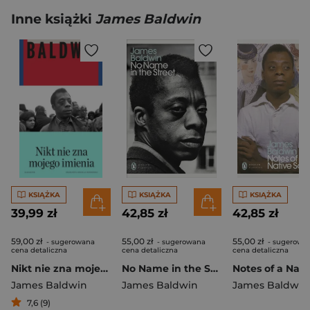
Inne książki
James Baldwin
KSIĄŻKA
KSIĄŻKA
KSIĄŻKA
39,99 zł
42,85 zł
42,85 zł
59,00 zł
55,00 zł
55,00 zł
- sugerowana
- sugerowana
- sugerowa
cena detaliczna
cena detaliczna
cena detaliczna
Nikt nie zna mojego imienia Dalsze zapiski syna tego kraju
No Name in the Street wer. angielska
James Baldwin
James Baldwin
James Baldwin
7,6 (9)