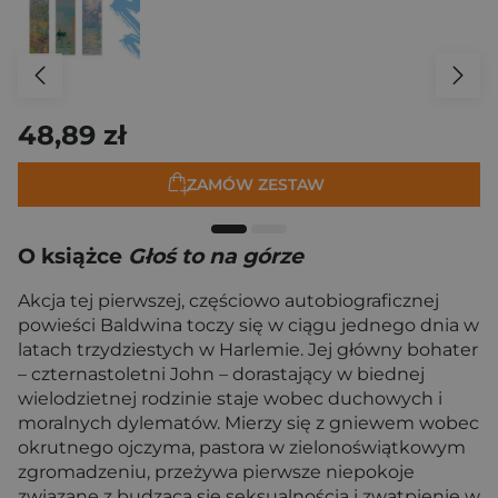
48,89 zł
ZAMÓW ZESTAW
O książce
Głoś to na górze
Akcja tej pierwszej, częściowo autobiograficznej
powieści Baldwina toczy się w ciągu jednego dnia w
latach trzydziestych w Harlemie. Jej główny bohater
– czternastoletni John – dorastający w biednej
wielodzietnej rodzinie staje wobec duchowych i
moralnych dylematów. Mierzy się z gniewem wobec
okrutnego ojczyma, pastora w zielonoświątkowym
zgromadzeniu, przeżywa pierwsze niepokoje
związane z budzącą się seksualnością i zwątpienie w