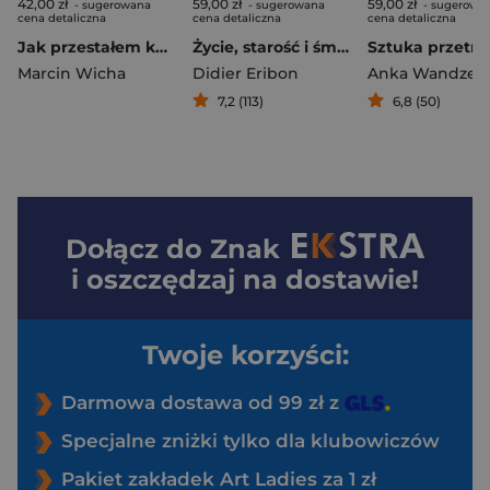
42,00 zł
59,00 zł
59,00 zł
- sugerowana
- sugerowana
- sugerowa
cena detaliczna
cena detaliczna
cena detaliczna
Jak przestałem kochać design wyd. 3
Życie, starość i śmierć kobiety z ludu
Marcin Wicha
Didier Eribon
Anka Wandzel
7,2 (113)
6,8 (50)
Dołącz do
Znak
i oszczędzaj na dostawie!
Twoje korzyści:
Darmowa dostawa od 99 zł z
Specjalne zniżki tylko dla klubowiczów
Pakiet zakładek Art Ladies za 1 zł