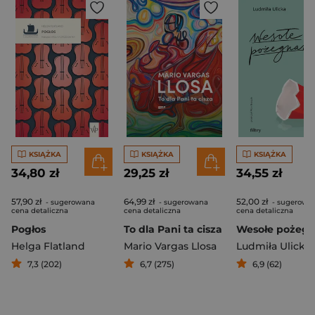
KSIĄŻKA
KSIĄŻKA
KSIĄŻKA
34,80 zł
29,25 zł
34,55 zł
57,90 zł
64,99 zł
52,00 zł
- sugerowana
- sugerowana
- sugerowa
cena detaliczna
cena detaliczna
cena detaliczna
Pogłos
To dla Pani ta cisza
Helga Flatland
Mario Vargas Llosa
Ludmiła Ulicka
7,3 (202)
6,7 (275)
6,9 (62)