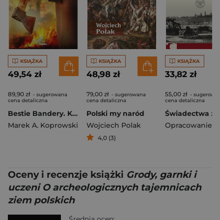
KSIĄŻKA
KSIĄŻKA
KSIĄŻKA
49,54 zł
48,98 zł
33,82 zł
89,90 zł
79,00 zł
55,00 zł
- sugerowana
- sugerowana
- sugerowa
cena detaliczna
cena detaliczna
cena detaliczna
Bestie Bandery. Kaci Małopolski Wschodniej wyd. 2
Polski my naród
Marek A. Koprowski
Wojciech Polak
4,0 (3)
Oceny i recenzje książki
Grody, garnki i
uczeni O archeologicznych tajemnicach
ziem polskich
Średnia ocen: