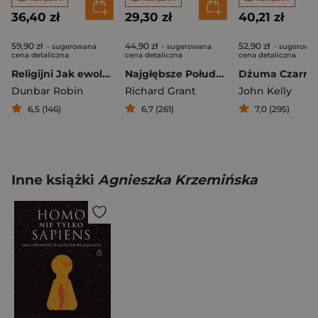
36,40 zł
29,30 zł
40,21 zł
59,90 zł
44,90 zł
52,90 zł
- sugerowana
- sugerowana
- sugerowa
cena detaliczna
cena detaliczna
cena detaliczna
Religijni Jak ewolucja wierzeń wpływa na historię i kulturę człowieka
Najgłębsze Południe. Opowieści z Natchez, Missisipi
Dunbar Robin
Richard Grant
John Kelly
6,5 (146)
6,7 (261)
7,0 (295)
Inne książki
Agnieszka Krzemińska