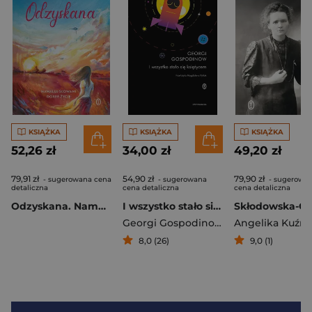
KSIĄŻKA
KSIĄŻKA
KSIĄŻKA
52,26 zł
34,00 zł
49,20 zł
79,91 zł
54,90 zł
79,90 zł
- sugerowana cena
- sugerowana
- sugerowa
detaliczna
cena detaliczna
cena detaliczna
Odzyskana. Namaluj słowami dobre życie
I wszystko stało się księżycem
Georgi Gospodinow
Angelika Kuźni
8,0 (26)
9,0 (1)