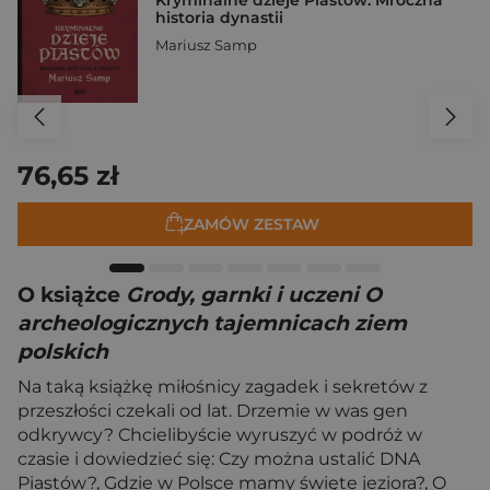
Kryminalne dzieje Piastów. Mroczna
historia dynastii
Mariusz Samp
76,65 zł
ZAMÓW ZESTAW
O książce
Grody, garnki i uczeni O
archeologicznych tajemnicach ziem
polskich
Na taką książkę miłośnicy zagadek i sekretów z
przeszłości czekali od lat. Drzemie w was gen
odkrywcy? Chcielibyście wyruszyć w podróż w
czasie i dowiedzieć się: Czy można ustalić DNA
Piastów?, Gdzie w Polsce mamy święte jeziora?, O