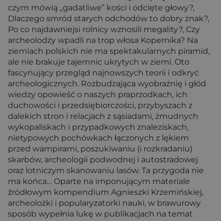
czym mówią „gadatliwe” kości i odcięte głowy?,
Dlaczego smród starych odchodów to dobry znak?,
Po co najdawniejsi rolnicy wznosili megality?, Czy
archeolodzy wpadli na trop włosa Kopernika? Na
ziemiach polskich nie ma spektakularnych piramid,
ale nie brakuje tajemnic ukrytych w ziemi. Oto
fascynujący przegląd najnowszych teorii i odkryć
archeologicznych. Rozbudzająca wyobraźnię i głód
wiedzy opowieść o naszych praprzodkach, ich
duchowości i przedsiębiorczości, przybyszach z
dalekich stron i relacjach z sąsiadami, żmudnych
wykopaliskach i przypadkowych znaleziskach,
nietypowych pochówkach łączonych z lękiem
przed wampirami, poszukiwaniu (i rozkradaniu)
skarbów, archeologii podwodnej i autostradowej
oraz lotniczym skanowaniu lasów. Ta przygoda nie
ma końca… Oparte na imponującym materiale
źródłowym kompendium Agnieszki Krzemińskiej,
archeolożki i popularyzatorki nauki, w brawurowy
sposób wypełnia lukę w publikacjach na temat