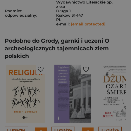
Wydawnictwo Literackie Sp.
z o.o
Podmiot
Długa 1
odpowiedzialny:
Kraków 31-147
PL
e-mail:
[email protected]
Podobne do Grody, garnki i uczeni O
archeologicznych tajemnicach ziem
polskich
KSIĄŻKA
KSIĄŻKA
KSIĄŻKA