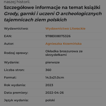
naszej historii.
Szczegółowe informacje na temat książki
Grody, garnki i uczeni O archeologicznych
tajemnicach ziem polskich
Wydawnictwo:
Wydawnictwo Literackie
EAN:
9788308075326
Autor:
Agnieszka Krzemińska
Okładka broszurowa ze
Rodzaj oprawy:
skrzydełkami
Wydanie:
pierwsze
Liczba stron:
360
Format:
14.5x21.0cm
Rok wydania:
2023
Data premiery:
2022-04-26
Język wydania:
polski