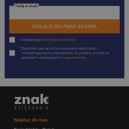
Twój e-mail
DOŁĄCZ DO ZNAK EKSTRA
*
Akceptuję
politykę prywatności
*
Zgadzam się na otrzymywanie wiadomości
marketingowych (newsletter) na podany
e-mail
na
zasadach określonych w
regulaminie
.
Napisz do nas