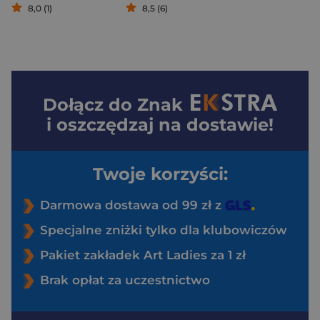
8,0 (1)
8,5 (6)
Dołącz do
Znak
i oszczędzaj na dostawie!
Twoje korzyści:
Darmowa dostawa od 99 zł z
Specjalne zniżki tylko dla klubowiczów
Pakiet zakładek Art Ladies za 1 zł
Brak opłat za uczestnictwo