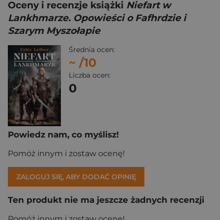
Oceny i recenzje książki
Niefart w
Lankhmarze. Opowieści o Fafhrdzie i
Szarym Myszołapie
Średnia ocen:
~
/10
Liczba ocen:
0
Powiedz nam, co myślisz!
Pomóż innym i zostaw ocenę!
ZALOGUJ SIĘ, ABY DODAĆ OPINIĘ
Ten produkt nie ma jeszcze żadnych recenzji
Pomóż innym i zostaw ocenę!