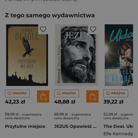
Z tego samego wydawnictwa
KSIĄŻKA
KSIĄŻKA
KSIĄŻKA
42,23 zł
48,88 zł
39,22 zł
59,99 zł
69,99 zł
52,99 zł
- sugerowana
- sugerowana
- sugerowa
cena detaliczna
cena detaliczna
cena detaliczna
Przytulne miejsce
JEZUS Opowieść o życiu Mistrza z Nazarethu
Elle Kennedy