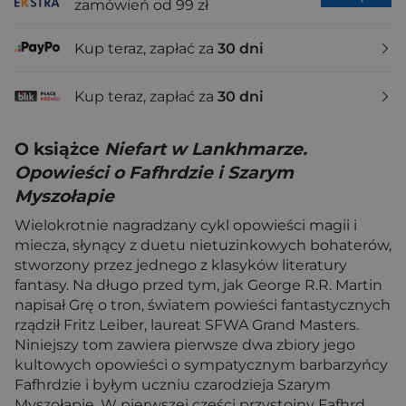
zamówień od 99 zł
Kup teraz, zapłać za
30 dni
Kup teraz, zapłać za
30 dni
O książce
Niefart w Lankhmarze.
Opowieści o Fafhrdzie i Szarym
Myszołapie
Wielokrotnie nagradzany cykl opowieści magii i
miecza, słynący z duetu nietuzinkowych bohaterów,
stworzony przez jednego z klasyków literatury
fantasy. Na długo przed tym, jak George R.R. Martin
napisał Grę o tron, światem powieści fantastycznych
rządził Fritz Leiber, laureat SFWA Grand Masters.
Niniejszy tom zawiera pierwsze dwa zbiory jego
kultowych opowieści o sympatycznym barbarzyńcy
Fafhrdzie i byłym uczniu czarodzieja Szarym
Myszołapie. W pierwszej części przystojny Fafhrd