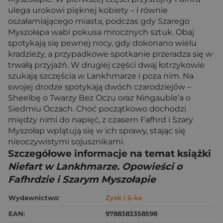
ulega urokowi pięknej kobiety – i równie
oszałamiającego miasta, podczas gdy Szarego
Myszołapa wabi pokusa mrocznych sztuk. Obaj
spotykają się pewnej nocy, gdy dokonano wielu
kradzieży, a przypadkowe spotkanie przeradza się w
trwałą przyjaźń. W drugiej części dwaj łotrzykowie
szukają szczęścia w Lankhmarze i poza nim. Na
swojej drodze spotykają dwóch czarodziejów –
Sheelbę o Twarzy Bez Oczu oraz Ningauble’a o
Siedmiu Oczach. Choć początkowo dochodzi
między nimi do napięć, z czasem Fafhrd i Szary
Myszołap wplątują się w ich sprawy, stając się
nieoczywistymi sojusznikami.
Szczegółowe informacje na temat książki
Niefart w Lankhmarze. Opowieści o
Fafhrdzie i Szarym Myszołapie
Wydawnictwo:
Zysk i S-ka
EAN:
9788383358598