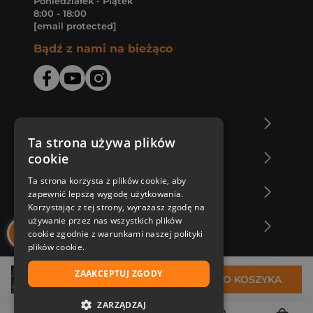
Poniedziałek - Piątek
8:00 - 18:00
[email protected]
Bądź z nami na bieżąco
O Księgarni Znak
Ta strona używa plików
cookie
Zakupy u nas
Ta strona korzysta z plików cookie, aby
Nasza oferta
zapewnić lepszą wygodę użytkowania.
Korzystając z tej strony, wyrażasz zgodę na
używanie przez nas wszystkich plików
Nasi autorzy
cookie zgodnie z warunkami naszej polityki
plików cookie.
ZAAKCEPTUJ ZGODY
59,29 zł
DO KOSZYKA
ZARZĄDZAJ